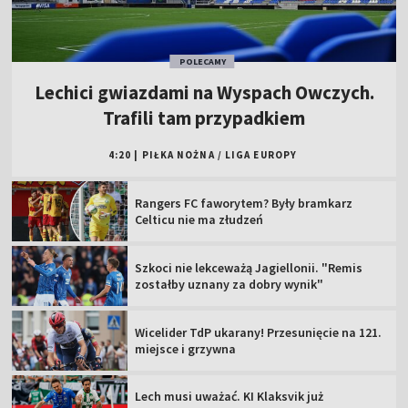
POLECAMY
Lechici gwiazdami na Wyspach Owczych.
Trafili tam przypadkiem
4:20
|
PIŁKA NOŻNA
/
LIGA EUROPY
Rangers FC faworytem? Były bramkarz
Celticu nie ma złudzeń
Szkoci nie lekceważą Jagiellonii. "Remis
zostałby uznany za dobry wynik"
Wicelider TdP ukarany! Przesunięcie na 121.
miejsce i grzywna
Lech musi uważać. KI Klaksvik już