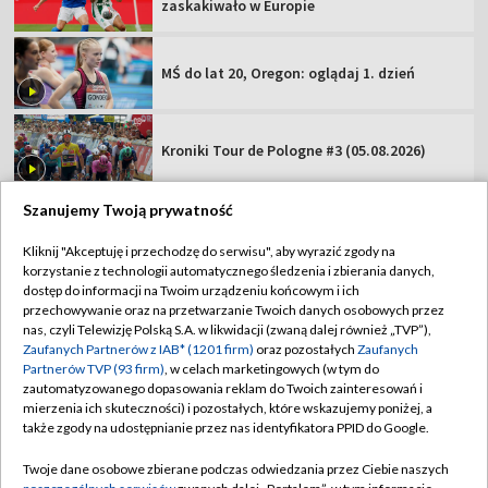
zaskakiwało w Europie
MŚ do lat 20, Oregon: oglądaj 1. dzień
Kroniki Tour de Pologne #3 (05.08.2026)
Szanujemy Twoją prywatność
Kliknij "Akceptuję i przechodzę do serwisu", aby wyrazić zgody na
korzystanie z technologii automatycznego śledzenia i zbierania danych,
TVP
dostęp do informacji na Twoim urządzeniu końcowym i ich
Abonament TVP
Regulamin TVP
przechowywanie oraz na przetwarzanie Twoich danych osobowych przez
nas, czyli Telewizję Polską S.A. w likwidacji (zwaną dalej również „TVP”),
Polityka prywatności
Sklep TVP
Zaufanych Partnerów z IAB* (1201 firm)
oraz pozostałych
Zaufanych
Partnerów TVP (93 firm)
, w celach marketingowych (w tym do
Biuro Reklamy
Moje zgody
zautomatyzowanego dopasowania reklam do Twoich zainteresowań i
mierzenia ich skuteczności) i pozostałych, które wskazujemy poniżej, a
Oferta Handlowa
Biuro reklamy
także zgody na udostępnianie przez nas identyfikatora PPID do Google.
Telegazeta ogłoszenia
Kontakt
Twoje dane osobowe zbierane podczas odwiedzania przez Ciebie naszych
Emisja w TVP