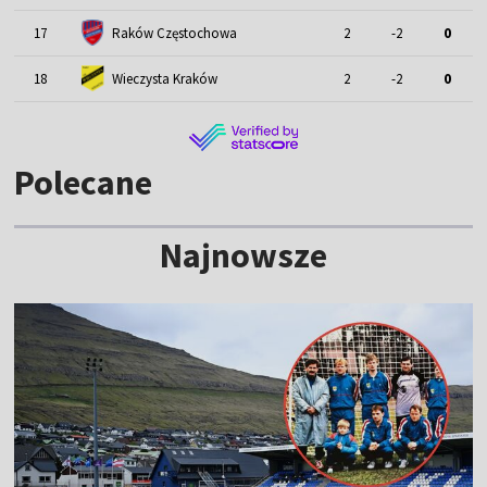
17
Raków Częstochowa
2
-2
0
18
Wieczysta Kraków
2
-2
0
Polecane
Najnowsze