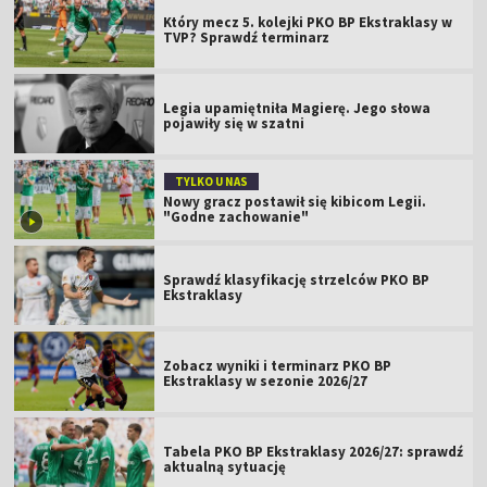
Który mecz 5. kolejki PKO BP Ekstraklasy w
TVP? Sprawdź terminarz
Legia upamiętniła Magierę. Jego słowa
pojawiły się w szatni
TYLKO U NAS
Nowy gracz postawił się kibicom Legii.
"Godne zachowanie"
Sprawdź klasyfikację strzelców PKO BP
Ekstraklasy
Zobacz wyniki i terminarz PKO BP
Ekstraklasy w sezonie 2026/27
Tabela PKO BP Ekstraklasy 2026/27: sprawdź
aktualną sytuację