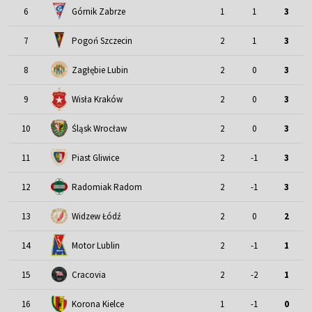
6
Górnik Zabrze
1
1
3
7
Pogoń Szczecin
2
1
3
8
Zagłębie Lubin
2
0
3
9
Wisła Kraków
2
0
3
Śląsk Wrocław
10
2
0
3
11
Piast Gliwice
2
-1
3
12
Radomiak Radom
2
-1
3
13
Widzew Łódź
2
0
2
Motor Lublin
14
2
-1
1
15
Cracovia
2
-2
1
16
Korona Kielce
1
-1
0