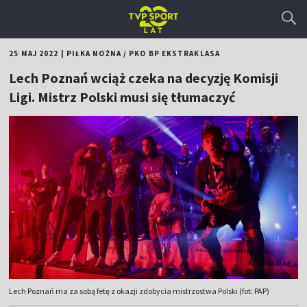
25 MAJ 2022
|
PIŁKA NOŻNA
/
PKO BP EKSTRAKLASA
Lech Poznań wciąż czeka na decyzję Komisji
Ligi. Mistrz Polski musi się tłumaczyć
Lech Poznań ma za sobą fetę z okazji zdobycia mistrzostwa Polski (fot: PAP)