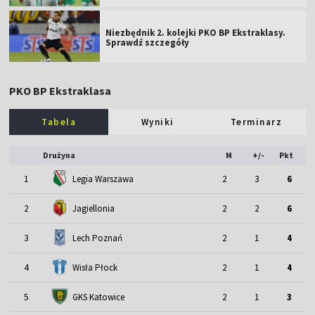
Niezbędnik 2. kolejki PKO BP Ekstraklasy.
Sprawdź szczegóły
PKO BP Ekstraklasa
Tabela
Wyniki
Terminarz
Drużyna
M
+/-
Pkt
1
Legia Warszawa
2
3
6
2
Jagiellonia
2
2
6
3
Lech Poznań
2
1
4
4
Wisła Płock
2
1
4
5
GKS Katowice
2
1
3