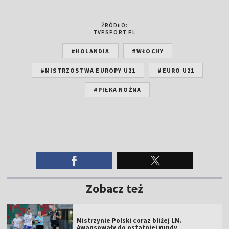
ŹRÓDŁO:
TVPSPORT.PL
#HOLANDIA
#WŁOCHY
#MISTRZOSTWA EUROPY U21
#EURO U21
#PIŁKA NOŻNA
Zobacz też
Mistrzynie Polski coraz bliżej LM.
Awansowały do ostatniej rundy