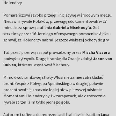
Holendrzy.
Pomarańczowi szybko przejęli inicjatywę w środowym meczu.
Niedawni rywale Polaków, przewagę udokumentowali w 27.
minucie za sprawą trafienia
Gabriela Misehouy'a
. Gol
strzelony przez 16-letniego ofensywnego pomocnika Ajaksu
sprawił, że Holendrzy nabrali jeszcze większej ochoty do gry.
Tuż przed przerwą zespół prowadzony przez
Mischa Vissera
podwyższył wynik. Drugą bramkę dla Oranje zdobył
Jason van
Duiven
, któremu asystował Misehouy.
Mimo dwubramkowej straty Włosi nie zamierzali składać
broni. Zespół z Półwyspu Apenińskiego w drugiej połowie
prezentował się znacznie lepiej niż w pierwszej odsłonie.
Momentami Holendrzy byli w tarapatach, ale ostatecznie
rywale strzelili im tylko jednego gola.
Autorem trafienia do reprezentacji Italii był jej kapitan
Luca