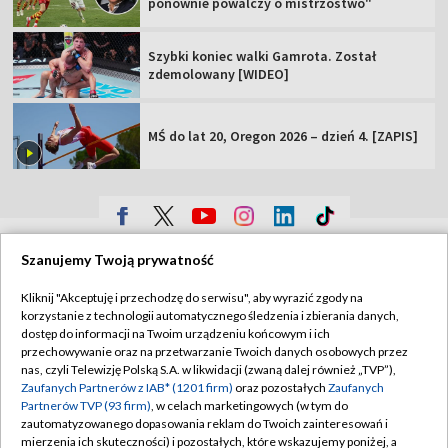
ponownie powalczy o mistrzostwo"
Szybki koniec walki Gamrota. Został
zdemolowany [WIDEO]
MŚ do lat 20, Oregon 2026 – dzień 4. [ZAPIS]
TVP
Szanujemy Twoją prywatność
Abonament TVP
Regulamin TVP
Kliknij "Akceptuję i przechodzę do serwisu", aby wyrazić zgody na
Polityka prywatności
Sklep TVP
korzystanie z technologii automatycznego śledzenia i zbierania danych,
dostęp do informacji na Twoim urządzeniu końcowym i ich
Biuro Reklamy
Moje zgody
przechowywanie oraz na przetwarzanie Twoich danych osobowych przez
nas, czyli Telewizję Polską S.A. w likwidacji (zwaną dalej również „TVP”),
Oferta Handlowa
Biuro reklamy
Zaufanych Partnerów z IAB* (1201 firm)
oraz pozostałych
Zaufanych
Partnerów TVP (93 firm)
, w celach marketingowych (w tym do
Telegazeta ogłoszenia
Kontakt
zautomatyzowanego dopasowania reklam do Twoich zainteresowań i
Emisja w TVP
mierzenia ich skuteczności) i pozostałych, które wskazujemy poniżej, a