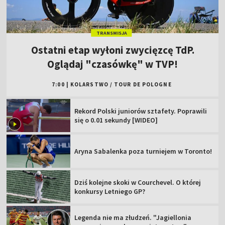
TRANSMISJA
Ostatni etap wyłoni zwycięzcę TdP.
Oglądaj "czasówkę" w TVP!
7:00
|
KOLARSTWO
/
TOUR DE POLOGNE
Rekord Polski juniorów sztafety. Poprawili
się o 0.01 sekundy [WIDEO]
Aryna Sabalenka poza turniejem w Toronto!
Dziś kolejne skoki w Courchevel. O której
konkursy Letniego GP?
Legenda nie ma złudzeń. "Jagiellonia