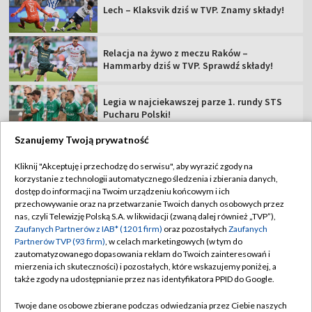
Tour de Pologne 2026: 4. etap [SKRÓT]
Kto wygra 83. TdP? Sprawdź klasyfikację
generalną!
Szanujemy Twoją prywatność
TVP
Kliknij "Akceptuję i przechodzę do serwisu", aby wyrazić zgody na
korzystanie z technologii automatycznego śledzenia i zbierania danych,
Abonament TVP
Regulamin TVP
dostęp do informacji na Twoim urządzeniu końcowym i ich
Polityka prywatności
Sklep TVP
przechowywanie oraz na przetwarzanie Twoich danych osobowych przez
nas, czyli Telewizję Polską S.A. w likwidacji (zwaną dalej również „TVP”),
Biuro Reklamy
Moje zgody
Zaufanych Partnerów z IAB* (1201 firm)
oraz pozostałych
Zaufanych
Partnerów TVP (93 firm)
, w celach marketingowych (w tym do
Oferta Handlowa
Biuro reklamy
zautomatyzowanego dopasowania reklam do Twoich zainteresowań i
mierzenia ich skuteczności) i pozostałych, które wskazujemy poniżej, a
Telegazeta ogłoszenia
Kontakt
także zgody na udostępnianie przez nas identyfikatora PPID do Google.
Emisja w TVP
Twoje dane osobowe zbierane podczas odwiedzania przez Ciebie naszych