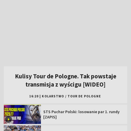
Kulisy Tour de Pologne. Tak powstaje
transmisja z wyścigu [WIDEO]
16:20
|
KOLARSTWO
/
TOUR DE POLOGNE
STS Puchar Polski: losowanie par 1. rundy
[ZAPIS]
Lech – Klaksvik dziś w TVP. Znamy składy!
Relacja na żywo z meczu Raków –
Hammarby dziś w TVP. Sprawdź składy!
Legia w najciekawszej parze 1. rundy STS
Pucharu Polski!