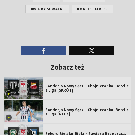
#WIGRY SUWAŁKI
#MACIEJ FIRLEJ
Zobacz też
Sandecja Nowy Sącz – Chojniczanka. Betclic
2 Liga [SKRÓT]
Sandecja Nowy Sącz – Chojniczanka. Betclic
2 Liga [MECZ]
Rekord Bielsko-Biała – Zawisza Bydgoszcz.