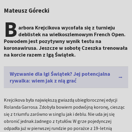
Mateusz Górecki
B
arbora Krejcikova wycofała się z turnieju
deblistek na wielkoszlemowym French Open.
Powodem jest pozytywny wynik testu na
koronawirusa. Jeszcze w sobotę Czeszka trenowała
na korcie razem z Igą Świątek.
Wyzwanie dla Igi Świątek? Jej potencjalna
rywalka: wiem jak z nią grać
Krejcikova była największą gwiazdą ubiegłorocznej edycji
Rolanda Garrosa. Zdobyła bowiem podwójną koronę, ciesząc
się z triumfu zarówno w singlu jak i deblu. Nie uda jej się
obronić jednak żadnego z tytułów. W grze pojedynczej
odpadła już w pierwszej rundzie po porażce z 19-letnią