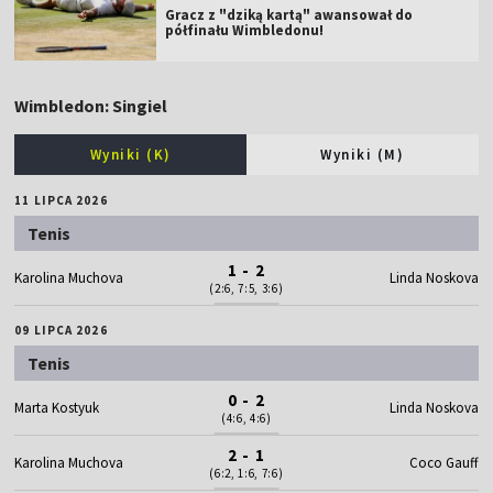
Gracz z "dziką kartą" awansował do
półfinału Wimbledonu!
Wimbledon: Singiel
Wyniki (K)
Wyniki (M)
11 LIPCA 2026
Tenis
1 - 2
Karolina Muchova
Linda Noskova
(2:6, 7:5, 3:6)
09 LIPCA 2026
Tenis
0 - 2
Marta Kostyuk
Linda Noskova
(4:6, 4:6)
2 - 1
Karolina Muchova
Coco Gauff
(6:2, 1:6, 7:6)