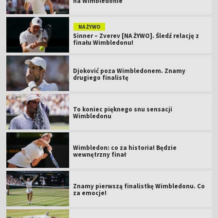
na Wimbledonie
NA ŻYWO
Sinner – Zverev [NA ŻYWO]. Śledź relację z
finału Wimbledonu!
Djoković poza Wimbledonem. Znamy
drugiego finalistę
To koniec pięknego snu sensacji
Wimbledonu
Wimbledon: co za historia! Będzie
wewnętrzny finał
Znamy pierwszą finalistkę Wimbledonu. Co
za emocje!