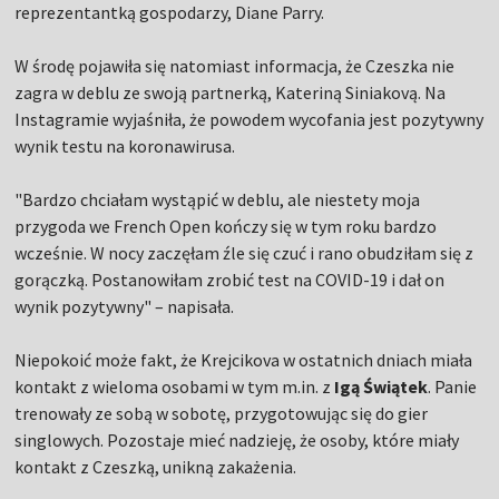
reprezentantką gospodarzy, Diane Parry.
W środę pojawiła się natomiast informacja, że Czeszka nie
zagra w deblu ze swoją partnerką, Kateriną Siniakovą. Na
Instagramie wyjaśniła, że powodem wycofania jest pozytywny
wynik testu na koronawirusa.
"Bardzo chciałam wystąpić w deblu, ale niestety moja
przygoda we French Open kończy się w tym roku bardzo
wcześnie. W nocy zaczęłam źle się czuć i rano obudziłam się z
gorączką. Postanowiłam zrobić test na COVID-19 i dał on
wynik pozytywny" – napisała.
Niepokoić może fakt, że Krejcikova w ostatnich dniach miała
kontakt z wieloma osobami w tym m.in. z
Igą Świątek
. Panie
trenowały ze sobą w sobotę, przygotowując się do gier
singlowych. Pozostaje mieć nadzieję, że osoby, które miały
kontakt z Czeszką, unikną zakażenia.