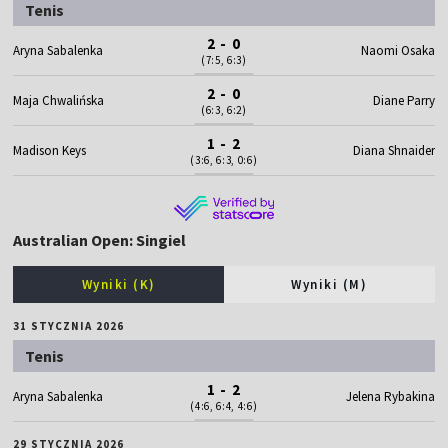
Tenis
2 - 0
Aryna Sabalenka
Naomi Osaka
(7:5, 6:3)
2 - 0
Maja Chwalińska
Diane Parry
(6:3, 6:2)
1 - 2
Madison Keys
Diana Shnaider
(3:6, 6:3, 0:6)
Australian Open: Singiel
Wyniki (K)
Wyniki (M)
31 STYCZNIA 2026
Tenis
1 - 2
Aryna Sabalenka
Jelena Rybakina
(4:6, 6:4, 4:6)
29 STYCZNIA 2026