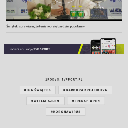
Świątek: sprawiam, że tenis robi się bardziej popularny
Pobierz aplikację
TVP SPORT
ŹRÓDŁO: TVPPORT.PL
#IGA ŚWIĄTEK
#BARBORA KREJCIKOVA
#WIELKI SZLEM
#FRENCH OPEN
#KORONAWIRUS