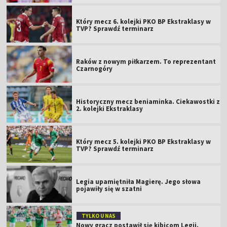
Który mecz 6. kolejki PKO BP Ekstraklasy w
TVP? Sprawdź terminarz
Raków z nowym piłkarzem. To reprezentant
Czarnogóry
Historyczny mecz beniaminka. Ciekawostki z
2. kolejki Ekstraklasy
Który mecz 5. kolejki PKO BP Ekstraklasy w
TVP? Sprawdź terminarz
Legia upamiętniła Magierę. Jego słowa
pojawiły się w szatni
TYLKO U NAS
Nowy gracz postawił się kibicom Legii.