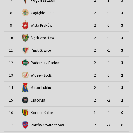
7
Pogoń Szczecin
2
1
3
8
Zagłębie Lubin
2
0
3
9
Wisła Kraków
2
0
3
Śląsk Wrocław
10
2
0
3
11
Piast Gliwice
2
-1
3
12
Radomiak Radom
2
-1
3
13
Widzew Łódź
2
0
2
Motor Lublin
14
2
-1
1
15
Cracovia
2
-2
1
16
Korona Kielce
1
-1
0
17
Raków Częstochowa
2
-2
0