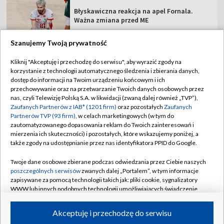
Błyskawiczna reakcja na apel Fornala.
Ważna zmiana przed ME
Szanujemy Twoją prywatność
Kliknij "Akceptuję i przechodzę do serwisu", aby wyrazić zgody na
korzystanie z technologii automatycznego śledzenia i zbierania danych,
TVP
dostęp do informacji na Twoim urządzeniu końcowym i ich
Abonament TVP
Regulamin TVP
przechowywanie oraz na przetwarzanie Twoich danych osobowych przez
nas, czyli Telewizję Polską S.A. w likwidacji (zwaną dalej również „TVP”),
Polityka prywatności
Sklep TVP
Zaufanych Partnerów z IAB* (1201 firm)
oraz pozostałych
Zaufanych
Partnerów TVP (93 firm)
, w celach marketingowych (w tym do
Biuro Reklamy
Moje zgody
zautomatyzowanego dopasowania reklam do Twoich zainteresowań i
mierzenia ich skuteczności) i pozostałych, które wskazujemy poniżej, a
Oferta Handlowa
Biuro reklamy
także zgody na udostępnianie przez nas identyfikatora PPID do Google.
Telegazeta ogłoszenia
Kontakt
Twoje dane osobowe zbierane podczas odwiedzania przez Ciebie naszych
Emisja w TVP
poszczególnych serwisów
zwanych dalej „Portalem”, w tym informacje
zapisywane za pomocą technologii takich jak: pliki cookie, sygnalizatory
Kanały
Rada Programowa
WWW lub innych podobnych technologii umożliwiających świadczenie
dopasowanych i bezpiecznych usług, personalizację treści oraz reklam,
Ogłoszenia przetargowe
udostępnianie funkcji mediów społecznościowych oraz analizowanie
©2026 Telewizja Polska Spółka Akcyjna w likwidacji
Akceptuję i przechodzę do serwisu
ruchu w Internecie.
Akademia Telewizyjna