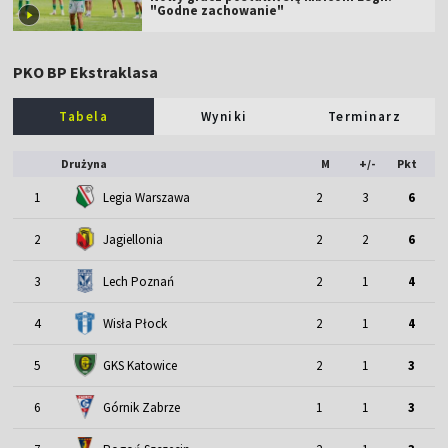
"Godne zachowanie"
PKO BP Ekstraklasa
Tabela
Wyniki
Terminarz
Drużyna
M
+/-
Pkt
1
Legia Warszawa
2
3
6
2
Jagiellonia
2
2
6
3
Lech Poznań
2
1
4
4
Wisła Płock
2
1
4
5
GKS Katowice
2
1
3
6
Górnik Zabrze
1
1
3