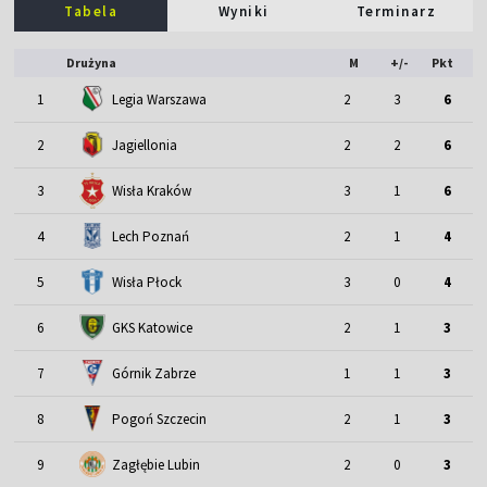
Tabela
Wyniki
Terminarz
Drużyna
M
+/-
Pkt
1
Legia Warszawa
2
3
6
2
Jagiellonia
2
2
6
3
Wisła Kraków
3
1
6
4
Lech Poznań
2
1
4
5
Wisła Płock
3
0
4
6
GKS Katowice
2
1
3
7
Górnik Zabrze
1
1
3
8
Pogoń Szczecin
2
1
3
9
Zagłębie Lubin
2
0
3