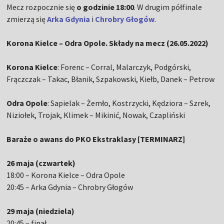
Mecz rozpocznie się
o godzinie 18:00
. W drugim półfinale
zmierzą się
Arka Gdynia
i
Chrobry Głogów
.
Korona Kielce – Odra Opole. Składy na mecz (26.05.2022)
Korona Kielce
: Forenc – Corral, Malarczyk, Podgórski,
Frączczak – Takac, Błanik, Szpakowski, Kiełb, Danek – Petrow
Odra Opole
: Sapielak – Żemło, Kostrzycki, Kędziora – Szrek,
Niziołek, Trojak, Klimek – Mikinić, Nowak, Czapliński
Baraże o awans do PKO Ekstraklasy [TERMINARZ]
26 maja (czwartek)
18:00 – Korona Kielce – Odra Opole
20:45 – Arka Gdynia – Chrobry Głogów
29 maja (niedziela)
20:45 – finał