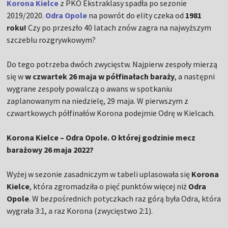
Korona Kielce
z PKO Ekstraklasy spadła po sezonie
2019/2020.
Odra Opole
na powrót do elity czeka od
1981
roku!
Czy po przeszło 40 latach znów zagra na najwyższym
szczeblu rozgrywkowym?
Do tego potrzeba dwóch zwycięstw. Najpierw zespoły mierzą
się w
w czwartek 26 maja w półfinałach baraży
, a następni
wygrane zespoły powalczą o awans w spotkaniu
zaplanowanym na niedzielę, 29 maja. W pierwszym z
czwartkowych półfinałów Korona podejmie Odrę w Kielcach.
Korona Kielce – Odra Opole. O której godzinie mecz
barażowy 26 maja 2022?
Wyżej w sezonie zasadniczym w tabeli uplasowała się
Korona
Kielce
, która zgromadziła o pięć punktów więcej niż
Odra
Opole
. W bezpośrednich potyczkach raz górą była Odra, która
wygrała 3:1, a raz Korona (zwycięstwo 2:1).