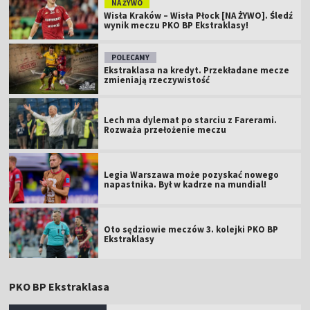
NA ŻYWO
Wisła Kraków – Wisła Płock [NA ŻYWO]. Śledź
wynik meczu PKO BP Ekstraklasy!
POLECAMY
Ekstraklasa na kredyt. Przekładane mecze
zmieniają rzeczywistość
Lech ma dylemat po starciu z Farerami.
Rozważa przełożenie meczu
Legia Warszawa może pozyskać nowego
napastnika. Był w kadrze na mundial!
Oto sędziowie meczów 3. kolejki PKO BP
Ekstraklasy
PKO BP Ekstraklasa