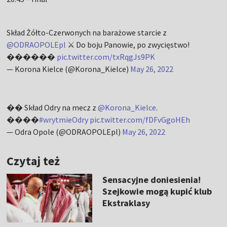
Skład Żółto-Czerwonych na barażowe starcie z
@ODRAOPOLEpl
⚔️ Do boju Panowie, po zwycięstwo!
������
pic.twitter.com/txRqgJs9PK
— Korona Kielce (@Korona_Kielce)
May 26, 2022
�� Skład Odry na mecz z
@Korona_Kielce
.
����
#wrytmieOdry
pic.twitter.com/fDFvGgoHEh
— Odra Opole (@ODRAOPOLEpl)
May 26, 2022
Czytaj też
Sensacyjne doniesienia!
Szejkowie mogą kupić klub
Ekstraklasy