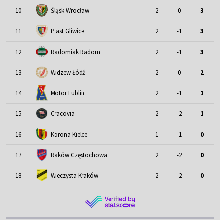
Śląsk Wrocław
10
2
0
3
11
Piast Gliwice
2
-1
3
12
Radomiak Radom
2
-1
3
13
Widzew Łódź
2
0
2
Motor Lublin
14
2
-1
1
15
Cracovia
2
-2
1
16
Korona Kielce
1
-1
0
17
Raków Częstochowa
2
-2
0
18
Wieczysta Kraków
2
-2
0