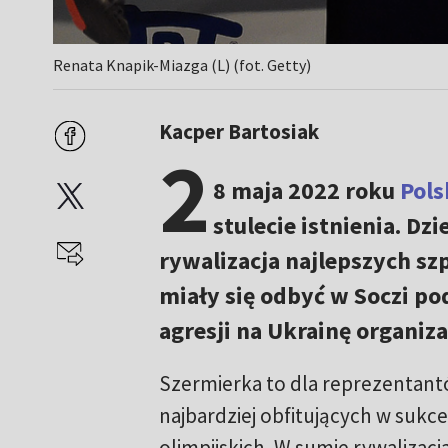
Renata Knapik-Miazga (L) (fot. Getty)
Kacper Bartosiak
2
8 maja 2022 roku
Pols
stulecie istnienia. Dz
rywalizacja najlepszych s
miały się odbyć w Soczi pod
agresji na Ukrainę organiz
Szermierka to dla reprezentantó
najbardziej obfitujących w sukce
olimpijskich. W sumie rywalizacj