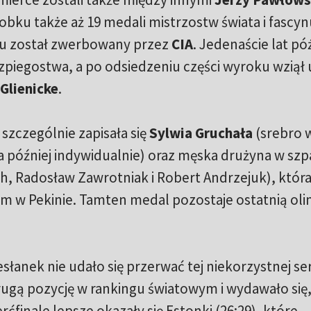
obku także aż 19 medali mistrzostw świata i fascyn
ku został zwerbowany przez
CIA
. Jedenaście lat pó
zpiegostwa, a po odsiedzeniu części wyroku wziął 
Glienicke
.
j szczególnie zapisała się
Sylwia Gruchała
(srebro 
ta później indywidualnie) oraz męska drużyna w szp
, Radosław Zawrotniak i Robert Andrzejuk), któr
m w Pekinie. Tamten medal pozostaje ostatnią oli
anek nie udało się przerwać tej niekorzystnej seri
rugą pozycję w rankingu światowym i wydawało się,
finale lepsze okazały się Estonki (26:29), które