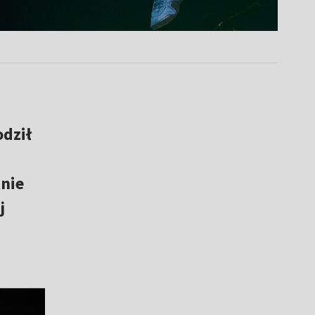
dził
tnie
j