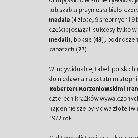
lub szablą przyniosła biało-cz
medale
(4 złote, 9 srebrnych i 9
częściej osiągali sukcesy tylko w
medali
), boksie (
43
), podnoszen
zapasach (
27
).
W indywidualnej tabeli polskich
do niedawna na ostatnim stopni
Robertem Korzeniowskim
i
Ire
czterech krążków wywalczonych
najcenniejsze były dwa złote (w
1972 roku.
Mulitmedalistami igrzysk w szer