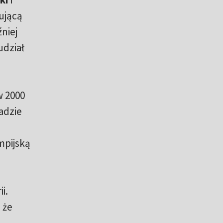
ującą
źniej
udział
w 2000
adzie
a
mpijską
i.
 że