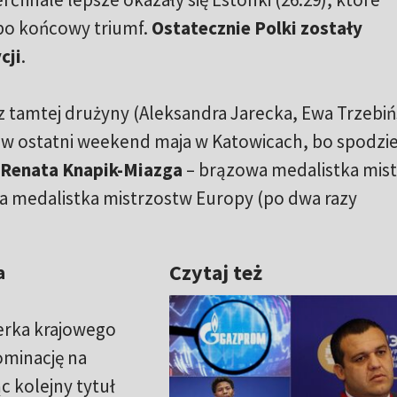
po końcowy triumf.
Ostatecznie Polki zostały
cji
.
 tamtej drużyny (Aleksandra Jarecka, Ewa Trzebińs
 w ostatni weekend maja w Katowicach, bo spodzi
Renata Knapik-Miazga
– brązowa medalistka mis
na medalistka mistrzostw Europy (po dwa razy
Czytaj też
a
erka krajowego
ominację na
 kolejny tytuł