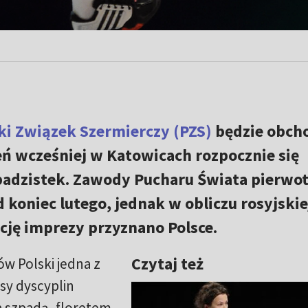
ki Związek Szermierczy (PZS)
będzie obcho
ień wcześniej w Katowicach rozpocznie się
zpadzistek. Zawody Pucharu Świata pierwo
 koniec lutego, jednak w obliczu rosyjskie
ację imprezy przyznano Polsce.
Czytaj też
w Polski jedna z
sy dyscyplin
a szpadą, floretem