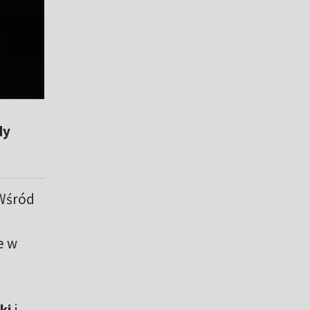
dy
 Wśród
e w
ki
i