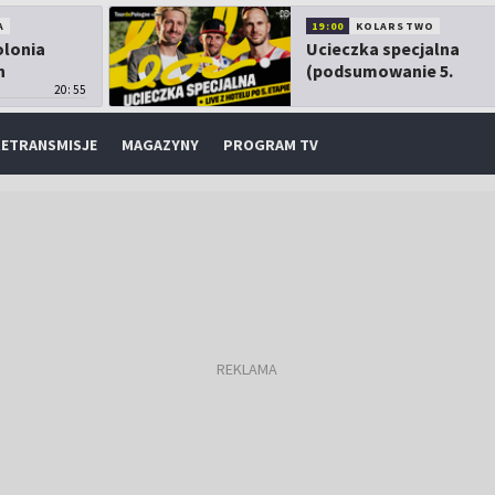
A
19:00
KOLARSTWO
olonia
Ucieczka specjalna
h
(podsumowanie 5.
20:55
etapu TdP)
ETRANSMISJE
MAGAZYNY
PROGRAM TV