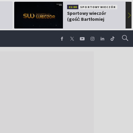
21:00
SPORTOWY WIECZÓR
Sportowy wieczór
▶
(gość: Bartłomiej
Kubkowski)