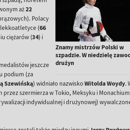
erwonym aż
22
 brązowych). Polacy
 lekkoatletyce (
66
iu ciężarów (
34
) i
Znamy mistrzów Polski w
szpadzie. W niedzielę zawo
drużyn
 medalistów jeszcze
u podium (za
ną Szewińską
) widniało nazwisko
Witolda Woydy
.
 przez szermierza w Tokio, Meksyku i Monachium
 rywalizacji indywidualnej i drużynowej) wywalczon
mierce zostali także między innymi
Jerzy Pawłows