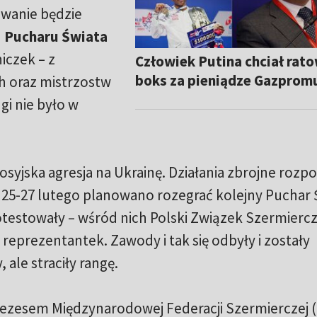
zwanie będzie
h
Pucharu Świata
iczek – z
Człowiek Putina chciał rat
boks za pieniądze Gazprom
ch oraz mistrzostw
gi nie było w
rosyjska agresja na Ukrainę. Działania zbrojne rozp
 25-27 lutego planowano rozegrać kolejny Puchar 
otestowały – wśród nich Polski Związek Szermiercz
 reprezentantek. Zawody i tak się odbyły i zostały
ale straciły rangę.
Prezesem Międzynarodowej Federacji Szermierczej (