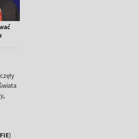
ować
u
oczęły
Świata
y,
FIE
)