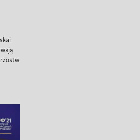
ka i
ewają
trzostw