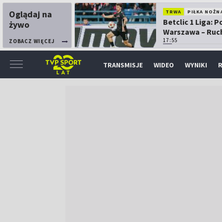
Oglądaj na
TRWA
PIŁKA NOŻN
Betclic 1 Liga: P
żywo
Warszawa – Ruc
Chorzów
17:55
ZOBACZ WIĘCEJ
TRANSMISJE
WIDEO
WYNIKI
R