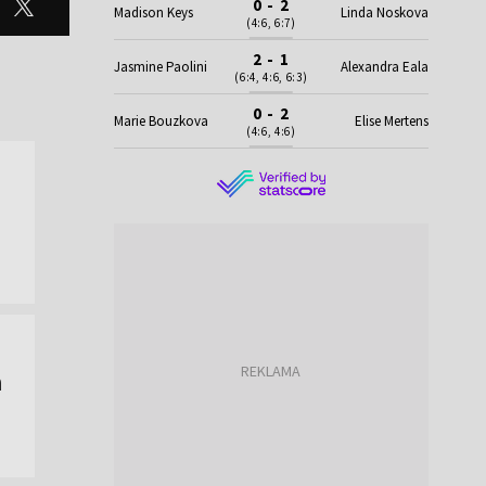
0 - 2
Madison Keys
Linda Noskova
(4:6, 6:7)
2 - 1
Jasmine Paolini
Alexandra Eala
(6:4, 4:6, 6:3)
0 - 2
Marie Bouzkova
Elise Mertens
(4:6, 4:6)
a