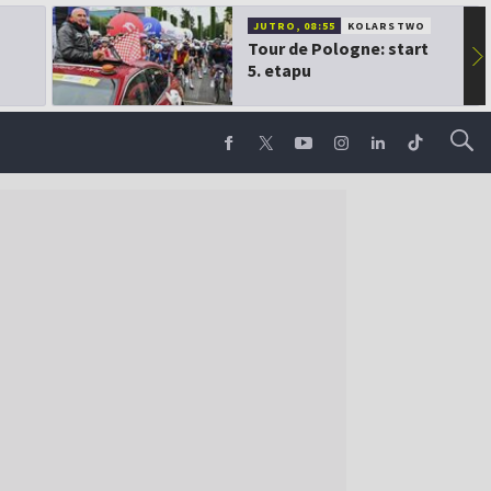
JUTRO, 08:55
KOLARSTWO
Tour de Pologne: start
▶
5. etapu