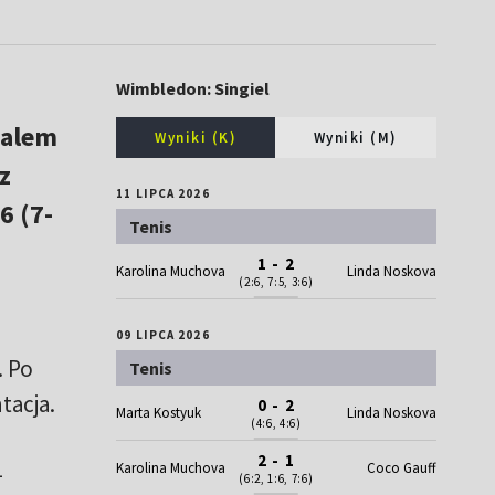
Wimbledon: Singiel
walem
Wyniki (K)
Wyniki (M)
z
11 LIPCA 2026
6 (7-
Tenis
1 - 2
Karolina Muchova
Linda Noskova
(2:6, 7:5, 3:6)
09 LIPCA 2026
. Po
Tenis
tacja.
0 - 2
Marta Kostyuk
Linda Noskova
(4:6, 4:6)
2 - 1
Karolina Muchova
Coco Gauff
–
(6:2, 1:6, 7:6)