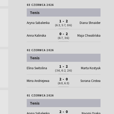
03 CZERWCA 2026
Tenis
1 - 2
Aryna Sabalenka
Diana Shnaider
(6:3, 5:7, 0:6)
0 - 2
Anna Kalinska
Maja Chwalińska
(6:7, 3:6)
02 CZERWCA 2026
Tenis
1 - 2
Elina Switolina
Marta Kostyuk
(3:6, 6:2, 2:6)
2 - 0
Mirra Andriejewa
Sorana Cirstea
(6:0, 6:3)
01 CZERWCA 2026
Tenis
2 - 0
Aryna Sabalenka
Naomi Osaka