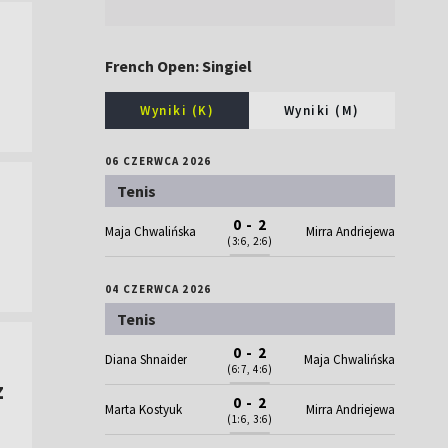
French Open: Singiel
Wyniki (K)
Wyniki (M)
06 CZERWCA 2026
Tenis
0 - 2
Maja Chwalińska
Mirra Andriejewa
(3:6, 2:6)
04 CZERWCA 2026
Tenis
0 - 2
Diana Shnaider
Maja Chwalińska
(6:7, 4:6)
z
0 - 2
Marta Kostyuk
Mirra Andriejewa
(1:6, 3:6)