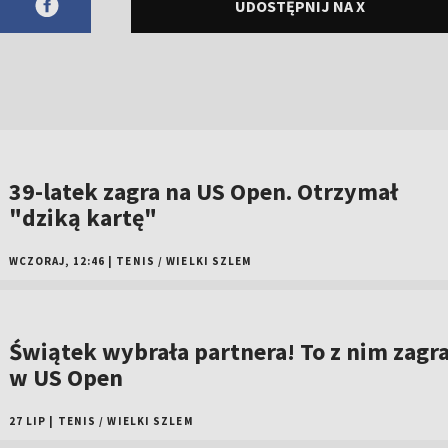
UDOSTĘPNIJ NA X
39-latek zagra na US Open. Otrzymał
"dziką kartę"
WCZORAJ, 12:46
|
TENIS
/
WIELKI SZLEM
Świątek wybrała partnera! To z nim zagr
w US Open
27 LIP
|
TENIS
/
WIELKI SZLEM