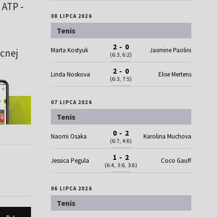
 ATP -
08 LIPCA 2026
Tenis
2 - 0
Marta Kostyuk
Jasmine Paolini
cnej
(6:3, 6:2)
2 - 0
Linda Noskova
Elise Mertens
(6:3, 7:5)
07 LIPCA 2026
Tenis
0 - 2
Naomi Osaka
Karolina Muchova
(6:7, 4:6)
1 - 2
Jessica Pegula
Coco Gauff
(6:4, 3:6, 3:6)
06 LIPCA 2026
Tenis