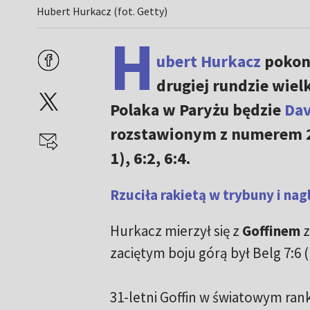
Hubert Hurkacz (fot. Getty)
H
ubert Hurkacz
pokona
drugiej rundzie wi
Polaka w Paryżu będzie
Dav
rozstawionym z numerem 24
1), 6:2, 6:4.
Rzuciła rakietą w trybuny i na
Hurkacz mierzył się z
Goffinem
z
zaciętym boju górą był Belg 7:6 (1
31-letni Goffin w światowym rank