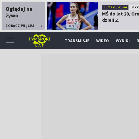
Oglądaj na
JUTRO, 01:00
LEK
MŚ do lat 20, Or
żywo
dzień 2.
ZOBACZ WIĘCEJ
TRANSMISJE
WIDEO
WYNIKI
R