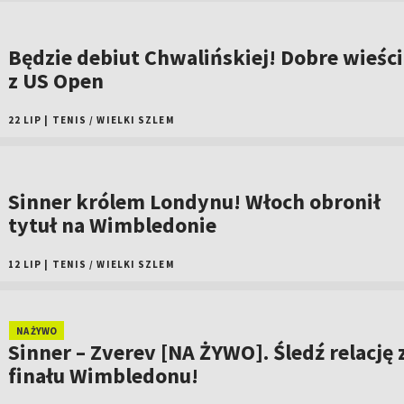
Będzie debiut Chwalińskiej! Dobre wieści
z US Open
22 LIP
|
TENIS
/
WIELKI SZLEM
Sinner królem Londynu! Włoch obronił
tytuł na Wimbledonie
12 LIP
|
TENIS
/
WIELKI SZLEM
NA ŻYWO
Sinner – Zverev [NA ŻYWO]. Śledź relację 
finału Wimbledonu!