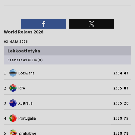
World Relays 2026
03 MAJA 2026
Lekkoatletyka
Sztafeta 4 x 400 m (M)
1
Botswana
2:54.47
2
RPA
2:55.07
3
Australia
2:55.20
4
Portugalia
2:59.75
5
Zimbabwe
2:59.79