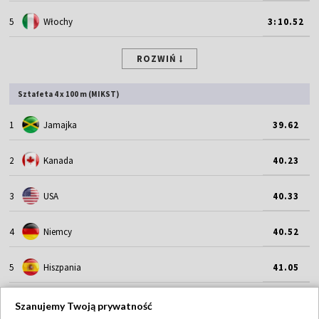
5
Włochy
3:10.52
ROZWIŃ
Sztafeta 4 x 100 m (MIKST)
1
Jamajka
39.62
2
Kanada
40.23
3
USA
40.33
4
Niemcy
40.52
5
Hiszpania
41.05
ROZWIŃ
Szanujemy Twoją prywatność