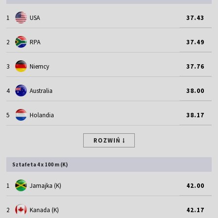
1
USA
37.43
2
RPA
37.49
3
Niemcy
37.76
4
Australia
38.00
5
Holandia
38.17
ROZWIŃ
Sztafeta 4 x 100 m (K)
1
Jamajka (K)
42.00
2
Kanada (K)
42.17