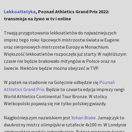
Lekkoatletyka
, Poznań Athletics Grand Prix 2022:
transmisja na żywo w tv i online
Trwają przygotowania lekkoatletów do najważniejszych
imprez tego roku: lipcowych mistrzostw świata w Eugene
oraz sierpniowych mistrzostw Europy w Monachium.
Większość lekkoatletów rozpoczęła już starty. W najbliższym
czasie nie będzie brakowało mityngów w Polsce oraz na
świecie. Niektóre będzie można obejrzeć w TVP.
W piątek na stadionie na Golęcinie odbędzie się
Poznań
Athletics Grand Prix
. Będzie to czwarta edycja imprezy rangi
World Athletics Continental Tour Bronze. W stolicy
Wielkopolski pojawią się nie tylko polskiej gwiazdy.
Najgłośniejszym nazwiskiem jest
Yohan Blake
. Jamajczyk to
dwukrotny mistrz olimpijski w sztafecie 4x100 m. W Londynie
zdobywał też medale indywidualnie. Był też mistrzem świata