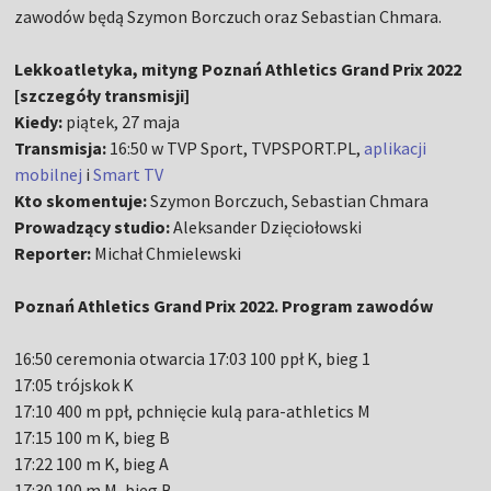
zawodów będą Szymon Borczuch oraz Sebastian Chmara.
Lekkoatletyka, mityng Poznań Athletics Grand Prix 2022
[szczegóły transmisji]
Kiedy:
piątek, 27 maja
Transmisja:
16:50 w TVP Sport, TVPSPORT.PL,
aplikacji
mobilnej
i
Smart TV
Kto skomentuje:
Szymon Borczuch, Sebastian Chmara
Prowadzący studio:
Aleksander Dzięciołowski
Reporter:
Michał Chmielewski
Poznań Athletics Grand Prix 2022. Program zawodów
16:50 ceremonia otwarcia 17:03 100 ppł K, bieg 1
17:05 trójskok K
17:10 400 m ppł, pchnięcie kulą para-athletics M
17:15 100 m K, bieg B
17:22 100 m K, bieg A
17:30 100 m M, bieg B