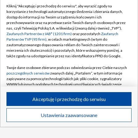
Kliknij "Akceptuję i przechodzę do serwisu", aby wyrazić zgody na
korzystanie z technologii automatycznego śledzenia i zbierania danych,
dostęp do informacji na Twoim urządzeniu końcowym i ich
przechowywanie oraz na przetwarzanie Twoich danych osobowych przez
nas, czyli Telewizję Polską S.A. w likwidacji (zwaną dalej również „TVP”),
Zaufanych Partnerów z IAB* (1201 firm)
oraz pozostałych
Zaufanych
Partnerów TVP (93 firm)
, w celach marketingowych (w tym do
TVP
zautomatyzowanego dopasowania reklam do Twoich zainteresowań i
mierzenia ich skuteczności) i pozostałych, które wskazujemy poniżej, a
Abonament TVP
Regulamin TVP
także zgody na udostępnianie przez nas identyfikatora PPID do Google.
Polityka prywatności
Sklep TVP
Twoje dane osobowe zbierane podczas odwiedzania przez Ciebie naszych
Biuro Reklamy
Moje zgody
poszczególnych serwisów
zwanych dalej „Portalem”, w tym informacje
zapisywane za pomocą technologii takich jak: pliki cookie, sygnalizatory
Oferta Handlowa
Biuro reklamy
WWW lub innych podobnych technologii umożliwiających świadczenie
dopasowanych i bezpiecznych usług, personalizację treści oraz reklam,
Telegazeta ogłoszenia
Kontakt
udostępnianie funkcji mediów społecznościowych oraz analizowanie
Akceptuję i przechodzę do serwisu
ruchu w Internecie.
Emisja w TVP
Kanały
Rada Programowa
Twoje dane osobowe zbierane podczas odwiedzania przez Ciebie
Ustawienia zaawansowane
News
Transmisje
Wideo
Więcej
poszczególnych serwisów
na Portalu, takie jak adresy IP, identyfikatory
Ogłoszenia przetargowe
Twoich urządzeń końcowych i identyfikatory plików cookie, informacje o
©2026 Telewizja Polska Spółka Akcyjna w likwidacji
DO GÓRY
Twoich wyszukiwaniach w serwisach Portalu czy historia odwiedzin będą
Akademia Telewizyjna
przetwarzane przez TVP,
Zaufanych Partnerów z IAB
oraz pozostałych