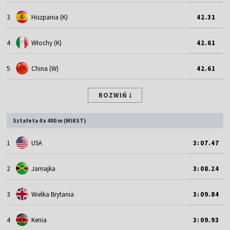
3
Hiszpania (K)
42.31
4
Włochy (K)
42.61
5
China (W)
42.61
ROZWIŃ
Sztafeta 4 x 400 m (MIKST)
1
USA
3:07.47
2
Jamajka
3:08.24
3
Wielka Brytania
3:09.84
4
Kenia
3:09.93