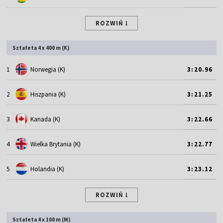
ROZWIŃ
Sztafeta 4 x 400 m (K)
1
Norwegia (K)
3:20.96
2
Hiszpania (K)
3:21.25
3
Kanada (K)
3:22.66
4
Wielka Brytania (K)
3:22.77
5
Holandia (K)
3:23.12
ROZWIŃ
Sztafeta 4 x 100 m (M)