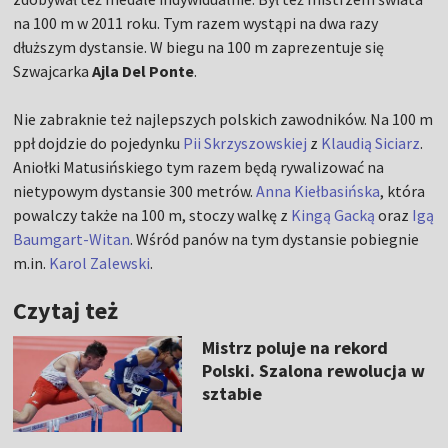
na 100 m w 2011 roku. Tym razem wystąpi na dwa razy
dłuższym dystansie. W biegu na 100 m zaprezentuje się
Szwajcarka
Ajla Del Ponte
.
Nie zabraknie też najlepszych polskich zawodników. Na 100 m
ppł dojdzie do pojedynku
Pii Skrzyszowskiej
z
Klaudią Siciarz
.
Aniołki Matusińskiego tym razem będą rywalizować na
nietypowym dystansie 300 metrów.
Anna Kiełbasińska
, która
powalczy także na 100 m, stoczy walkę z
Kingą Gacką
oraz
Igą
Baumgart-Witan
. Wśród panów na tym dystansie pobiegnie
m.in.
Karol Zalewski
.
Czytaj też
Mistrz poluje na rekord
Polski. Szalona rewolucja w
sztabie