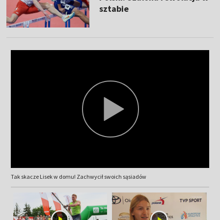
sztabie
Tak skacze Lisek w domu! Zachwycił swoich sąsiadów