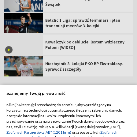
Świątek
Betclic 1 Liga: sprawdź terminarz i plan
transmisji meczów 3. kolejki
Kowalczyk po debiucie: jestem wdzięczny
Polonii [WIDEO]
Niezbędnik 3. kolejki PKO BP Ekstraklasy.
Sprawdź szczegóły
Szanujemy Twoją prywatność
TVP
Kliknij "Akceptuję i przechodzę do serwisu", aby wyrazić zgody na
korzystanie z technologii automatycznego śledzenia i zbierania danych,
Abonament TVP
Regulamin TVP
dostęp do informacji na Twoim urządzeniu końcowym i ich
Polityka prywatności
Sklep TVP
przechowywanie oraz na przetwarzanie Twoich danych osobowych przez
nas, czyli Telewizję Polską S.A. w likwidacji (zwaną dalej również „TVP”),
Biuro Reklamy
Moje zgody
Zaufanych Partnerów z IAB* (1201 firm)
oraz pozostałych
Zaufanych