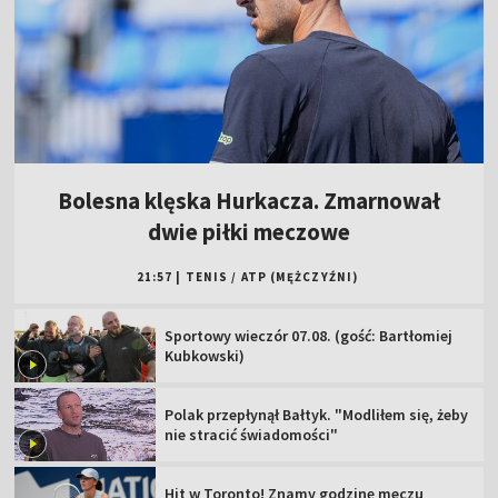
Bolesna klęska Hurkacza. Zmarnował
dwie piłki meczowe
21:57
|
TENIS
/
ATP (MĘŻCZYŹNI)
Sportowy wieczór 07.08. (gość: Bartłomiej
Kubkowski)
Polak przepłynął Bałtyk. "Modliłem się, żeby
nie stracić świadomości"
Hit w Toronto! Znamy godzinę meczu