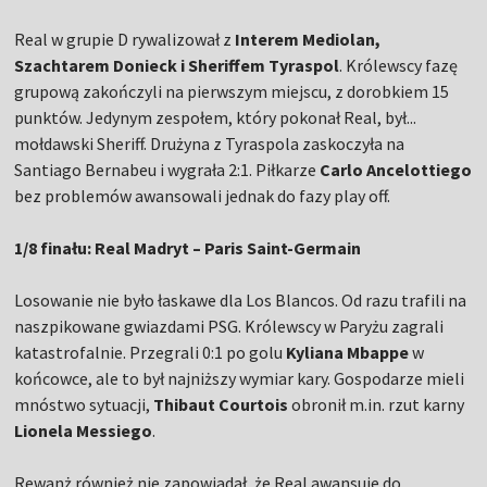
Real w grupie D rywalizował z
Interem Mediolan,
Szachtarem Donieck i Sheriffem Tyraspol
. Królewscy fazę
grupową zakończyli na pierwszym miejscu, z dorobkiem 15
punktów. Jedynym zespołem, który pokonał Real, był...
mołdawski Sheriff. Drużyna z Tyraspola zaskoczyła na
Santiago Bernabeu i wygrała 2:1. Piłkarze
Carlo Ancelottiego
bez problemów awansowali jednak do fazy play off.
1/8 finału: Real Madryt – Paris Saint-Germain
Losowanie nie było łaskawe dla Los Blancos. Od razu trafili na
naszpikowane gwiazdami PSG. Królewscy w Paryżu zagrali
katastrofalnie. Przegrali 0:1 po golu
Kyliana Mbappe
w
końcowce, ale to był najniższy wymiar kary. Gospodarze mieli
mnóstwo sytuacji,
Thibaut Courtois
obronił m.in. rzut karny
Lionela Messiego
.
Rewanż również nie zapowiadał, że Real awansuje do