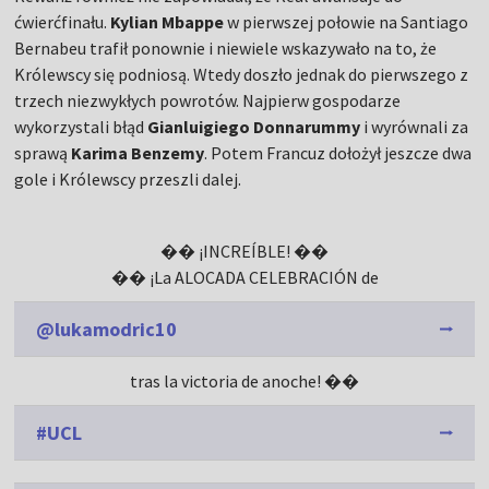
ćwierćfinału.
Kylian Mbappe
w pierwszej połowie na Santiago
Bernabeu trafił ponownie i niewiele wskazywało na to, że
Królewscy się podniosą. Wtedy doszło jednak do pierwszego z
trzech niezwykłych powrotów. Najpierw gospodarze
wykorzystali błąd
Gianluigiego Donnarummy
i wyrównali za
sprawą
Karima Benzemy
. Potem Francuz dołożył jeszcze dwa
gole i Królewscy przeszli dalej.
�� ¡INCREÍBLE! ��
�� ¡La ALOCADA CELEBRACIÓN de
@lukamodric10
tras la victoria de anoche! ��
#UCL