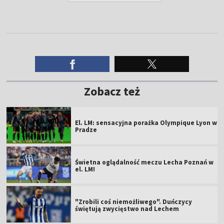
Zobacz też
El. LM: sensacyjna porażka Olympique Lyon w
Pradze
Świetna oglądalność meczu Lecha Poznań w
el. LM!
"Zrobili coś niemożliwego". Duńczycy
świętują zwycięstwo nad Lechem