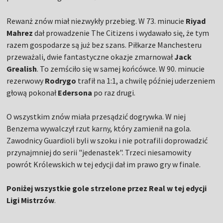
Rewanż znów miał niezwykły przebieg. W 73. minucie
Riyad
Mahrez
dał prowadzenie The Citizens i wydawało się, że tym
razem gospodarze są już bez szans. Piłkarze Manchesteru
przeważali, dwie fantastyczne okazje zmarnował
Jack
Grealish
. To zemściło się w samej końcówce. W 90. minucie
rezerwowy
Rodrygo
trafił na 1:1, a chwilę później uderzeniem
głową pokonał
Edersona
po raz drugi.
O wszystkim znów miała przesądzić dogrywka. W niej
Benzema wywalczył rzut karny, który zamienił na gola.
Zawodnicy Guardioli byli w szoku i nie potrafili doprowadzić
przynajmniej do serii "jedenastek". Trzeci niesamowity
powrót Królewskich w tej edycji dał im prawo gry w finale.
Poniżej wszystkie gole strzelone przez Real w tej edycji
Ligi Mistrzów
.