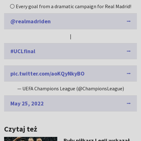
⚪️ Every goal from a dramatic campaign for Real Madrid!
@realmadriden
|
#UCLfinal
pic.twitter.com/aoKQyNkyBO
— UEFA Champions League (@ChampionsLeague)
May 25, 2022
Czytaj też
Były piłkarz Legii wskazał