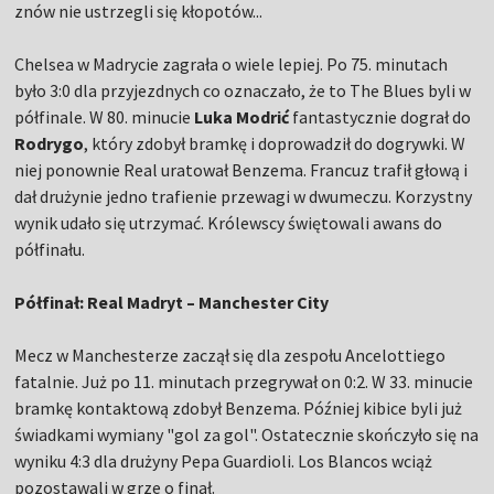
znów nie ustrzegli się kłopotów...
Chelsea w Madrycie zagrała o wiele lepiej. Po 75. minutach
było 3:0 dla przyjezdnych co oznaczało, że to The Blues byli w
półfinale. W 80. minucie
Luka Modrić
fantastycznie dograł do
Rodrygo
, który zdobył bramkę i doprowadził do dogrywki. W
niej ponownie Real uratował Benzema. Francuz trafił głową i
dał drużynie jedno trafienie przewagi w dwumeczu. Korzystny
wynik udało się utrzymać. Królewscy świętowali awans do
półfinału.
Półfinał: Real Madryt – Manchester City
Mecz w Manchesterze zaczął się dla zespołu Ancelottiego
fatalnie. Już po 11. minutach przegrywał on 0:2. W 33. minucie
bramkę kontaktową zdobył Benzema. Później kibice byli już
świadkami wymiany "gol za gol". Ostatecznie skończyło się na
wyniku 4:3 dla drużyny Pepa Guardioli. Los Blancos wciąż
pozostawali w grze o finał.