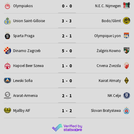
0 - 0
Olympiakos
N.E.C. Nijmegen
3 - 3
Union Saint-Gilloise
Bodo/Glimt
2 - 1
Sparta Praga
Olympique Lyon
5 - 0
Dinamo Zagrzeb
Żalgiris Kowno
1 - 0
Hapoel Beer Szewa
Crvena Zvezda
1 - 0
Lewski Sofia
Kairat Ałmaty
2 - 1
Ararat-Armenia
NK Celje
1 - 2
Mjallby AIF
Slovan Bratysława