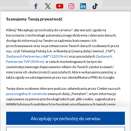
TVP
Szanujemy Twoją prywatność
Abonament TVP
Regulamin TVP
Kliknij "Akceptuję i przechodzę do serwisu", aby wyrazić zgody na
Polityka prywatności
Sklep TVP
korzystanie z technologii automatycznego śledzenia i zbierania danych,
dostęp do informacji na Twoim urządzeniu końcowym i ich
Biuro Reklamy
Moje zgody
przechowywanie oraz na przetwarzanie Twoich danych osobowych przez
nas, czyli Telewizję Polską S.A. w likwidacji (zwaną dalej również „TVP”),
Oferta Handlowa
Biuro reklamy
Zaufanych Partnerów z IAB* (1201 firm)
oraz pozostałych
Zaufanych
Partnerów TVP (93 firm)
, w celach marketingowych (w tym do
Telegazeta ogłoszenia
Kontakt
zautomatyzowanego dopasowania reklam do Twoich zainteresowań i
Emisja w TVP
mierzenia ich skuteczności) i pozostałych, które wskazujemy poniżej, a
także zgody na udostępnianie przez nas identyfikatora PPID do Google.
Kanały
Rada Programowa
Twoje dane osobowe zbierane podczas odwiedzania przez Ciebie naszych
Ogłoszenia przetargowe
poszczególnych serwisów
zwanych dalej „Portalem”, w tym informacje
©2026 Telewizja Polska Spółka Akcyjna w likwidacji
zapisywane za pomocą technologii takich jak: pliki cookie, sygnalizatory
Akademia Telewizyjna
WWW lub innych podobnych technologii umożliwiających świadczenie
Informacje o nadawcy
dopasowanych i bezpiecznych usług, personalizację treści oraz reklam,
udostępnianie funkcji mediów społecznościowych oraz analizowanie
Akceptuję i przechodzę do serwisu
Centrum informacji TVP
ruchu w Internecie.
System NOS