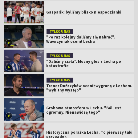
Gasparik: byliśmy blisko niespodzianki
TYLKO U NAS
"Po raz kolejny daliśmy się nabrać".
Wawrzyniak ocenił Lecha
TYLKO U NAS
"Daliśmy ciała". Mocny głos z Lecha po
katastrofie
TYLKO U NAS
Trener Duńczyków ocenił wygraną z Lechem.
"Wybitny występ"
Grobowa atmosfera w Lechu. "Ból jest
ogromny. Nienawidzę tego"
Historyczna porażka Lecha. To pierwszy taki
przypadek