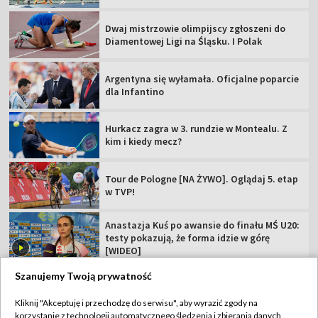
Dwaj mistrzowie olimpijscy zgłoszeni do
Diamentowej Ligi na Śląsku. I Polak
Argentyna się wyłamała. Oficjalne poparcie
dla Infantino
Hurkacz zagra w 3. rundzie w Montealu. Z
kim i kiedy mecz?
Tour de Pologne [NA ŻYWO]. Oglądaj 5. etap
w TVP!
Anastazja Kuś po awansie do finału MŚ U20:
testy pokazują, że forma idzie w górę
[WIDEO]
Szanujemy Twoją prywatność
Kliknij "Akceptuję i przechodzę do serwisu", aby wyrazić zgody na
korzystanie z technologii automatycznego śledzenia i zbierania danych,