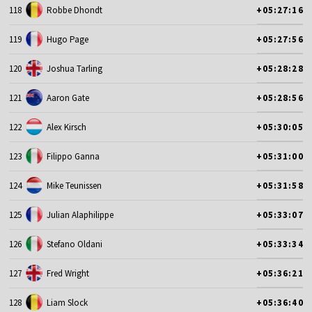
118
Robbe Dhondt
+05:27:16
119
Hugo Page
+05:27:56
120
Joshua Tarling
+05:28:28
121
Aaron Gate
+05:28:56
122
Alex Kirsch
+05:30:05
123
Filippo Ganna
+05:31:00
124
Mike Teunissen
+05:31:58
125
Julian Alaphilippe
+05:33:07
126
Stefano Oldani
+05:33:34
127
Fred Wright
+05:36:21
128
Liam Slock
+05:36:40