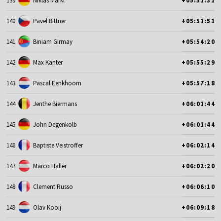
139
Niklas Markl
+05:51:31
140
Pavel Bittner
+05:51:51
141
Biniam Girmay
+05:54:20
142
Max Kanter
+05:55:29
143
Pascal Eenkhoorn
+05:57:18
144
Jenthe Biermans
+06:01:44
145
John Degenkolb
+06:01:44
146
Baptiste Veistroffer
+06:02:14
147
Marco Haller
+06:02:20
148
Clement Russo
+06:06:10
149
Olav Kooij
+06:09:18