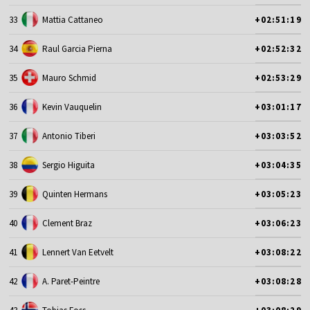
33
Mattia Cattaneo
+02:51:19
34
Raul Garcia Pierna
+02:52:32
35
Mauro Schmid
+02:53:29
36
Kevin Vauquelin
+03:01:17
37
Antonio Tiberi
+03:03:52
38
Sergio Higuita
+03:04:35
39
Quinten Hermans
+03:05:23
40
Clement Braz
+03:06:23
41
Lennert Van Eetvelt
+03:08:22
42
A. Paret-Peintre
+03:08:28