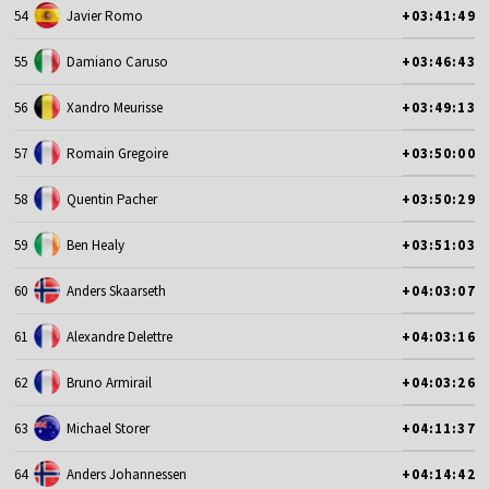
54
Javier Romo
+03:41:49
55
Damiano Caruso
+03:46:43
56
Xandro Meurisse
+03:49:13
57
Romain Gregoire
+03:50:00
58
Quentin Pacher
+03:50:29
59
Ben Healy
+03:51:03
60
Anders Skaarseth
+04:03:07
61
Alexandre Delettre
+04:03:16
62
Bruno Armirail
+04:03:26
63
Michael Storer
+04:11:37
64
Anders Johannessen
+04:14:42