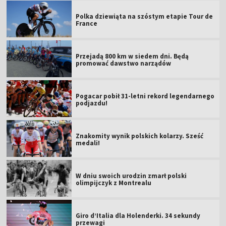
Polka dziewiąta na szóstym etapie Tour de
France
Przejadą 800 km w siedem dni. Będą
promować dawstwo narządów
Pogacar pobił 31-letni rekord legendarnego
podjazdu!
Znakomity wynik polskich kolarzy. Sześć
medali!
W dniu swoich urodzin zmarł polski
olimpijczyk z Montrealu
Giro d’Italia dla Holenderki. 34 sekundy
przewagi