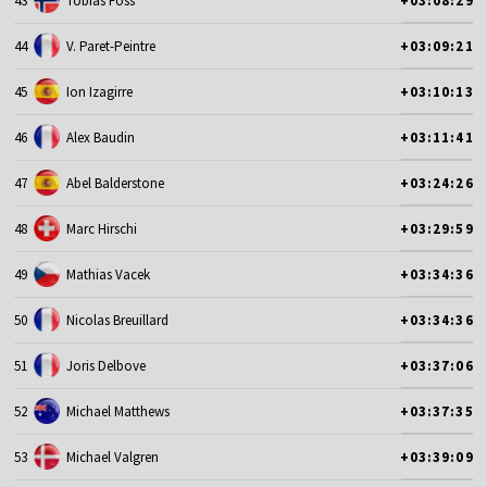
43
Tobias Foss
+03:08:29
44
V. Paret-Peintre
+03:09:21
45
Ion Izagirre
+03:10:13
46
Alex Baudin
+03:11:41
47
Abel Balderstone
+03:24:26
48
Marc Hirschi
+03:29:59
49
Mathias Vacek
+03:34:36
50
Nicolas Breuillard
+03:34:36
51
Joris Delbove
+03:37:06
52
Michael Matthews
+03:37:35
53
Michael Valgren
+03:39:09