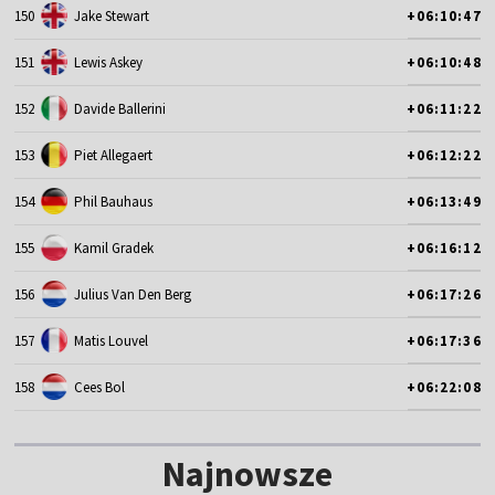
150
Jake Stewart
+06:10:47
151
Lewis Askey
+06:10:48
152
Davide Ballerini
+06:11:22
153
Piet Allegaert
+06:12:22
154
Phil Bauhaus
+06:13:49
155
Kamil Gradek
+06:16:12
156
Julius Van Den Berg
+06:17:26
157
Matis Louvel
+06:17:36
158
Cees Bol
+06:22:08
Najnowsze