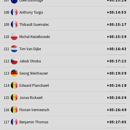
107
Luke Durbridge
+05:13:26
108
Anthony Turgis
+05:14:55
109
Thibault Guernalec
+05:15:27
110
Michal Kwiatkowski
+05:15:39
111
Tim Van Dijke
+05:16:43
112
Jakub Otruba
+05:17:23
113
Georg Steinhauser
+05:19:39
114
Edward Planckaert
+05:24:18
115
Jonas Rickaert
+05:24:39
116
Florian Vermeersch
+05:26:49
117
Benjamin Thomas
+05:27:05