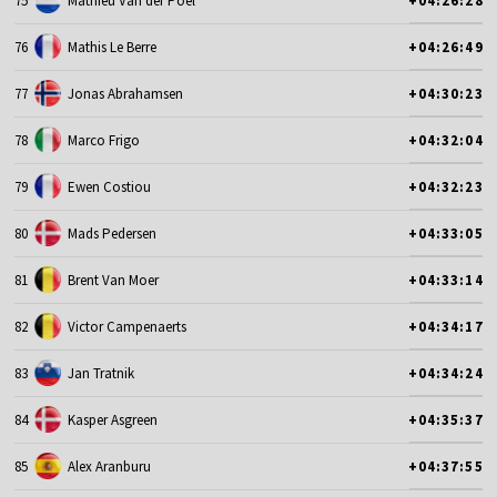
75
Mathieu Van der Poel
+04:26:28
76
Mathis Le Berre
+04:26:49
77
Jonas Abrahamsen
+04:30:23
78
Marco Frigo
+04:32:04
79
Ewen Costiou
+04:32:23
80
Mads Pedersen
+04:33:05
81
Brent Van Moer
+04:33:14
82
Victor Campenaerts
+04:34:17
83
Jan Tratnik
+04:34:24
84
Kasper Asgreen
+04:35:37
85
Alex Aranburu
+04:37:55