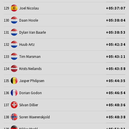
129
Joel Nicolau
+05:37:07
130
Daan Hoole
+05:38:04
131
Dylan Van Baarle
+05:38:53
132
Huub Artz
+05:42:34
133
Tim Marsman
+05:43:11
134
Krists Neilands
+05:43:58
135
Jasper Philipsen
+05:44:35
136
Dorian Godon
+05:46:54
137
Silvan Dillier
+05:48:36
138
Soren Waerenskjold
+05:48:38