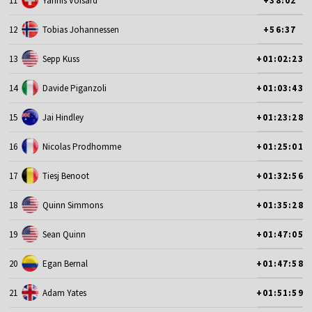
11
Yannis Voisard
+38:02
12
Tobias Johannessen
+56:37
13
Sepp Kuss
+01:02:23
14
Davide Piganzoli
+01:03:43
15
Jai Hindley
+01:23:28
16
Nicolas Prodhomme
+01:25:01
17
Tiesj Benoot
+01:32:56
18
Quinn Simmons
+01:35:28
19
Sean Quinn
+01:47:05
20
Egan Bernal
+01:47:58
21
Adam Yates
+01:51:59