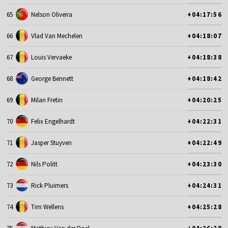
65
Nelson Oliveira
+04:17:56
66
Vlad Van Mechelen
+04:18:07
67
Louis Vervaeke
+04:18:38
68
George Bennett
+04:18:42
69
Milan Fretin
+04:20:25
70
Felix Engelhardt
+04:22:31
71
Jasper Stuyven
+04:22:49
72
Nils Politt
+04:23:30
73
Rick Pluimers
+04:24:31
74
Tim Wellens
+04:25:28