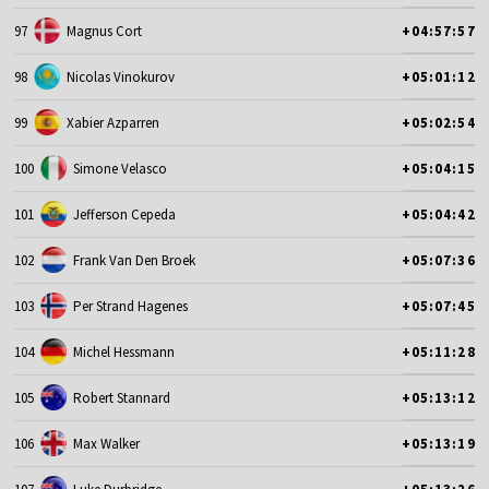
97
Magnus Cort
+04:57:57
98
Nicolas Vinokurov
+05:01:12
99
Xabier Azparren
+05:02:54
100
Simone Velasco
+05:04:15
101
Jefferson Cepeda
+05:04:42
102
Frank Van Den Broek
+05:07:36
103
Per Strand Hagenes
+05:07:45
104
Michel Hessmann
+05:11:28
105
Robert Stannard
+05:13:12
106
Max Walker
+05:13:19