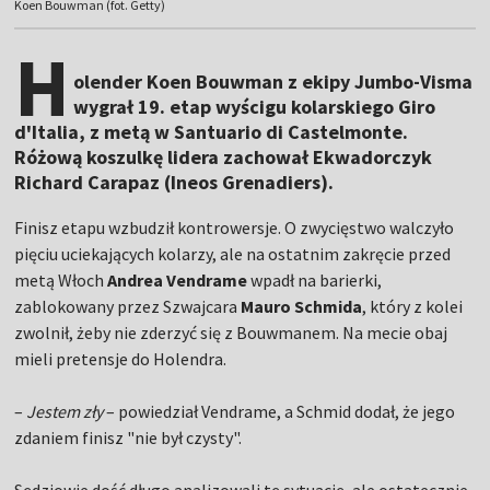
Koen Bouwman (fot. Getty)
H
olender Koen Bouwman z ekipy Jumbo-Visma
wygrał 19. etap wyścigu kolarskiego Giro
d'Italia, z metą w Santuario di Castelmonte.
Różową koszulkę lidera zachował Ekwadorczyk
Richard Carapaz (Ineos Grenadiers).
Finisz etapu wzbudził kontrowersje. O zwycięstwo walczyło
pięciu uciekających kolarzy, ale na ostatnim zakręcie przed
metą Włoch
Andrea Vendrame
wpadł na barierki,
zablokowany przez Szwajcara
Mauro Schmida
, który z kolei
zwolnił, żeby nie zderzyć się z Bouwmanem. Na mecie obaj
mieli pretensje do Holendra.
–
Jestem zły
– powiedział Vendrame, a Schmid dodał, że jego
zdaniem finisz "nie był czysty".