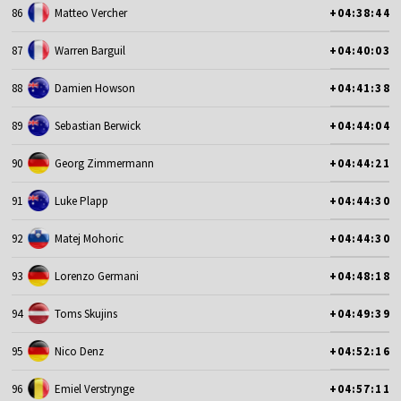
86
Matteo Vercher
+04:38:44
87
Warren Barguil
+04:40:03
88
Damien Howson
+04:41:38
89
Sebastian Berwick
+04:44:04
90
Georg Zimmermann
+04:44:21
91
Luke Plapp
+04:44:30
92
Matej Mohoric
+04:44:30
93
Lorenzo Germani
+04:48:18
94
Toms Skujins
+04:49:39
95
Nico Denz
+04:52:16
96
Emiel Verstrynge
+04:57:11