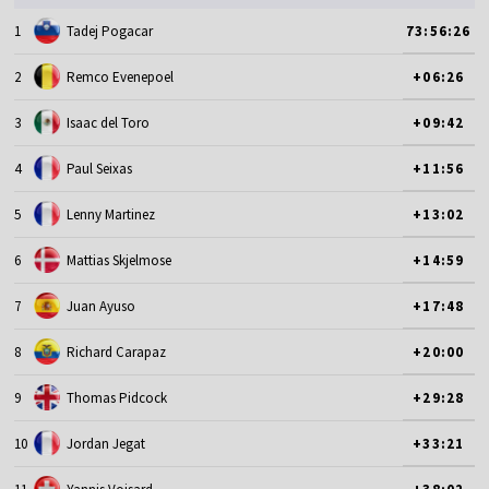
1
Tadej Pogacar
73:56:26
2
Remco Evenepoel
+06:26
3
Isaac del Toro
+09:42
4
Paul Seixas
+11:56
5
Lenny Martinez
+13:02
6
Mattias Skjelmose
+14:59
7
Juan Ayuso
+17:48
8
Richard Carapaz
+20:00
9
Thomas Pidcock
+29:28
10
Jordan Jegat
+33:21