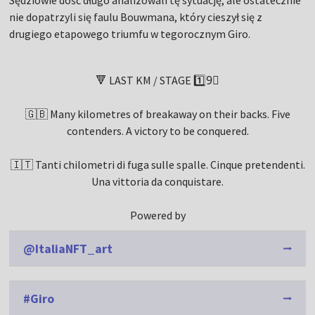
Sędziowie dość długo analizowali tę sytuację, ale ostatecznie
nie dopatrzyli się faulu Bouwmana, który cieszył się z
drugiego etapowego triumfu w tegorocznym Giro.
🔻 LAST KM / STAGE 1️⃣9⃣
🇬🇧 Many kilometres of breakaway on their backs. Five
contenders. A victory to be conquered.
🇮🇹 Tanti chilometri di fuga sulle spalle. Cinque pretendenti.
Una vittoria da conquistare.
Powered by
@ItaliaNFT_art
#Giro