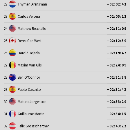
22
Thymen Arensman
+02:02:42
23
Carlos Verona
+02:05:22
24
Matthew Riccitello
+02:11:09
25
Derek Gee-West
+02:12:59
26
Harold Tejada
+02:19:47
27
Maxim Van Gils
+02:24:09
28
Ben O'Connor
+02:31:38
29
Pablo Castrillo
+02:31:43
30
Matteo Jorgenson
+02:33:29
31
Guillaume Martin
+02:34:15
32
Felix Grossschartner
+02:43:22