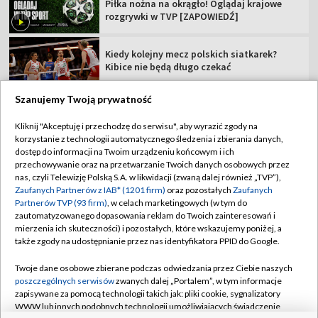
Piłka nożna na okrągło! Oglądaj krajowe
rozgrywki w TVP [ZAPOWIEDŹ]
Kiedy kolejny mecz polskich siatkarek?
Kibice nie będą długo czekać
Szanujemy Twoją prywatność
Kliknij "Akceptuję i przechodzę do serwisu", aby wyrazić zgody na
korzystanie z technologii automatycznego śledzenia i zbierania danych,
TVP
dostęp do informacji na Twoim urządzeniu końcowym i ich
Abonament TVP
Regulamin TVP
przechowywanie oraz na przetwarzanie Twoich danych osobowych przez
nas, czyli Telewizję Polską S.A. w likwidacji (zwaną dalej również „TVP”),
Polityka prywatności
Sklep TVP
Zaufanych Partnerów z IAB* (1201 firm)
oraz pozostałych
Zaufanych
Partnerów TVP (93 firm)
, w celach marketingowych (w tym do
Biuro Reklamy
Moje zgody
zautomatyzowanego dopasowania reklam do Twoich zainteresowań i
mierzenia ich skuteczności) i pozostałych, które wskazujemy poniżej, a
Oferta Handlowa
Biuro reklamy
także zgody na udostępnianie przez nas identyfikatora PPID do Google.
Telegazeta ogłoszenia
Kontakt
Twoje dane osobowe zbierane podczas odwiedzania przez Ciebie naszych
Emisja w TVP
poszczególnych serwisów
zwanych dalej „Portalem”, w tym informacje
zapisywane za pomocą technologii takich jak: pliki cookie, sygnalizatory
Kanały
Rada Programowa
WWW lub innych podobnych technologii umożliwiających świadczenie