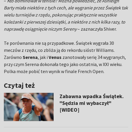
–
Kto dominował w tenisie? Można powiedzieć, że Ashleigh
Barty miała niektóre z tych cech, ale wygranie przez Świątek tak
wielu turniejów z rzędu, pokonując praktycznie wszystkie
koleżanki z pierwszej dziesiątki, a niektóre z nich kilka razy, to
naprawdę osiągnięcie niczym Sereny
– zaznaczyła Shiver.
Te porównania nie są przypadkowe. Świątek wygrała 30
meczów z rzędu, co zbliża ją do rekordu sióstr Williams.
Zarówno
Serena
, jak i
Venus
zanotowały serię 34 wygranych,
przy czym Serena dokonała tego jako ostatnia, w XXI wieku.
Polka może pobić ten wynik w finale French Open.
Czytaj też
Zabawna wpadka Świątek.
"Sędzia mi wybaczył"
[WIDEO]