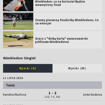
Wimbledon: co za historia! Będzie
wewnętrzny finał
Znamy pierwszą finalistkę Wimbledonu. Co
za emocje!
Gracz z "dziką kartą" awansował do
półfinału Wimbledonu!
Wimbledon: Singiel
Wyniki (K)
Wyniki (M)
11 LIPCA 2026
Tenis
1 - 2
Karolina Muchova
Linda Noskova
(2:6, 7:5, 3:6)