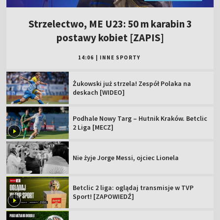
Strzelectwo, ME U23: 50 m karabin 3
postawy kobiet [ZAPIS]
14:06
|
INNE SPORTY
Żukowski już strzela! Zespół Polaka na
deskach [WIDEO]
Podhale Nowy Targ – Hutnik Kraków. Betclic
2 Liga [MECZ]
Nie żyje Jorge Messi, ojciec Lionela
Betclic 2 liga: oglądaj transmisje w TVP
Sport! [ZAPOWIEDŹ]