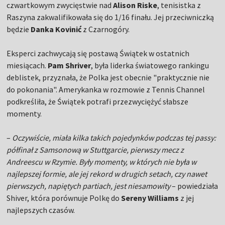
czwartkowym zwycięstwie nad
Alison Riske
, tenisistka z
Raszyna zakwalifikowała się do 1/16 finału. Jej przeciwniczką
będzie
Danka Kovinić
z Czarnogóry.
Eksperci zachwycają się postawą Świątek w ostatnich
miesiącach.
Pam Shriver
, była liderka światowego rankingu
deblistek, przyznała, że Polka jest obecnie "praktycznie nie
do pokonania". Amerykanka w rozmowie z Tennis Channel
podkreśliła, że Świątek potrafi przezwyciężyć słabsze
momenty.
–
Oczywiście, miała kilka takich pojedynków podczas tej passy:
półfinał z Samsonową w Stuttgarcie, pierwszy mecz z
Andreescu w Rzymie. Były momenty, w których nie była w
najlepszej formie, ale jej rekord w drugich setach, czy nawet
pierwszych, napiętych partiach, jest niesamowity
– powiedziała
Shiver, która porównuje Polkę do
Sereny Williams
z jej
najlepszych czasów.