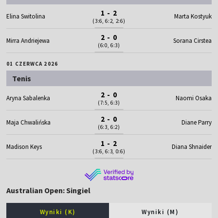
1 - 2
Elina Switolina
Marta Kostyuk
(3:6, 6:2, 2:6)
2 - 0
Mirra Andriejewa
Sorana Cirstea
(6:0, 6:3)
01 CZERWCA 2026
Tenis
2 - 0
Aryna Sabalenka
Naomi Osaka
(7:5, 6:3)
2 - 0
Maja Chwalińska
Diane Parry
(6:3, 6:2)
1 - 2
Madison Keys
Diana Shnaider
(3:6, 6:3, 0:6)
Australian Open: Singiel
Wyniki (K)
Wyniki (M)