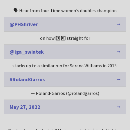
🗣️ Hear from four-time women's doubles champion
@PHShriver
on how 3️⃣0️⃣ straight for
@iga_swiatek
stacks up to a similar run for Serena Williams in 2013:
#RolandGarros
— Roland-Garros (@rolandgarros)
May 27, 2022