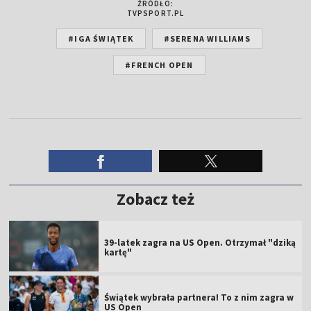
ŹRÓDŁO:
TVPSPORT.PL
#IGA ŚWIĄTEK
#SERENA WILLIAMS
#FRENCH OPEN
Zobacz też
39-latek zagra na US Open. Otrzymał "dziką
kartę"
Świątek wybrała partnera! To z nim zagra w
US Open