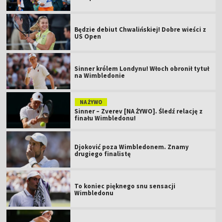
Będzie debiut Chwalińskiej! Dobre wieści z
US Open
Sinner królem Londynu! Włoch obronił tytuł
na Wimbledonie
NA ŻYWO
Sinner – Zverev [NA ŻYWO]. Śledź relację z
finału Wimbledonu!
Djoković poza Wimbledonem. Znamy
drugiego finalistę
To koniec pięknego snu sensacji
Wimbledonu