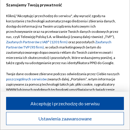
Szanujemy Twoją prywatność
Kliknij "Akceptuję i przechodzę do serwisu", aby wyrazić zgody na
korzystanie z technologii automatycznego śledzenia i zbierania danych,
TVP
dostęp do informacji na Twoim urządzeniu końcowym i ich
przechowywanie oraz na przetwarzanie Twoich danych osobowych przez
Abonament TVP
Regulamin TVP
nas, czyli Telewizję Polską S.A. w likwidacji (zwaną dalej również „TVP”),
Polityka prywatności
Sklep TVP
Zaufanych Partnerów z IAB* (1201 firm)
oraz pozostałych
Zaufanych
Partnerów TVP (93 firm)
, w celach marketingowych (w tym do
Biuro Reklamy
Moje zgody
zautomatyzowanego dopasowania reklam do Twoich zainteresowań i
mierzenia ich skuteczności) i pozostałych, które wskazujemy poniżej, a
Oferta Handlowa
Biuro reklamy
także zgody na udostępnianie przez nas identyfikatora PPID do Google.
Telegazeta ogłoszenia
Kontakt
Twoje dane osobowe zbierane podczas odwiedzania przez Ciebie naszych
Emisja w TVP
poszczególnych serwisów
zwanych dalej „Portalem”, w tym informacje
zapisywane za pomocą technologii takich jak: pliki cookie, sygnalizatory
Kanały
Rada Programowa
WWW lub innych podobnych technologii umożliwiających świadczenie
dopasowanych i bezpiecznych usług, personalizację treści oraz reklam,
Ogłoszenia przetargowe
udostępnianie funkcji mediów społecznościowych oraz analizowanie
©2026 Telewizja Polska Spółka Akcyjna w likwidacji
Akceptuję i przechodzę do serwisu
ruchu w Internecie.
Akademia Telewizyjna
Informacje o nadawcy
Twoje dane osobowe zbierane podczas odwiedzania przez Ciebie
Ustawienia zaawansowane
News
Transmisje
Wideo
Więcej
poszczególnych serwisów
na Portalu, takie jak adresy IP, identyfikatory
Centrum informacji TVP
Twoich urządzeń końcowych i identyfikatory plików cookie, informacje o