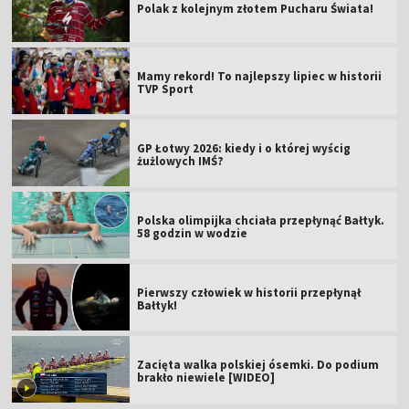
Polak z kolejnym złotem Pucharu Świata!
Mamy rekord! To najlepszy lipiec w historii
TVP Sport
GP Łotwy 2026: kiedy i o której wyścig
żużlowych IMŚ?
Polska olimpijka chciała przepłynąć Bałtyk.
58 godzin w wodzie
Pierwszy człowiek w historii przepłynął
Bałtyk!
Zacięta walka polskiej ósemki. Do podium
brakło niewiele [WIDEO]