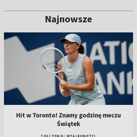
Najnowsze
Hit w Toronto! Znamy godzinę meczu
Świątek
7:55
|
TENIS
/
WTA (KOBIETY)