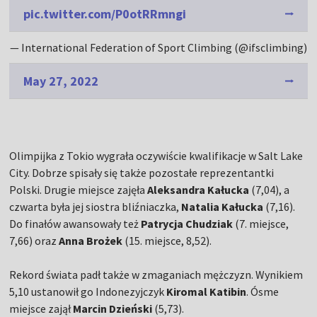
pic.twitter.com/P0otRRmngi
— International Federation of Sport Climbing (@ifsclimbing)
May 27, 2022
Olimpijka z Tokio wygrała oczywiście kwalifikacje w Salt Lake
City. Dobrze spisały się także pozostałe reprezentantki
Polski. Drugie miejsce zajęła
Aleksandra Kałucka
(7,04), a
czwarta była jej siostra bliźniaczka,
Natalia Kałucka
(7,16).
Do finałów awansowały też
Patrycja Chudziak
(7. miejsce,
7,66) oraz
Anna Brożek
(15. miejsce, 8,52).
Rekord świata padł także w zmaganiach mężczyzn. Wynikiem
5,10 ustanowił go Indonezyjczyk
Kiromal Katibin
. Ósme
miejsce zajął
Marcin Dzieński
(5,73).