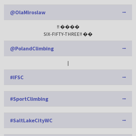
@OlaMiroslaw
!! ����
SIX-FIFTY-THREE!! ��
@PolandClimbing
|
#IFSC
#SportClimbing
#SaltLakeCityWC