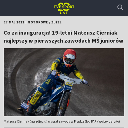
27 MAJ 2022
|
MOTOROWE
/
ŻUŻEL
Co za inauguracja! 19-letni Mateusz Cierniak
najlepszy w pierwszych zawodach MŚ juniorów
Mateusz Cierniak (na zdjęciu) wygrał zawody w Pradze (fot. PAP / Wojtek Jargiło)