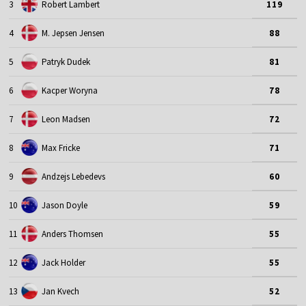
3
Robert Lambert
119
4
M. Jepsen Jensen
88
5
Patryk Dudek
81
6
Kacper Woryna
78
7
Leon Madsen
72
8
Max Fricke
71
9
Andzejs Lebedevs
60
10
Jason Doyle
59
11
Anders Thomsen
55
12
Jack Holder
55
13
Jan Kvech
52