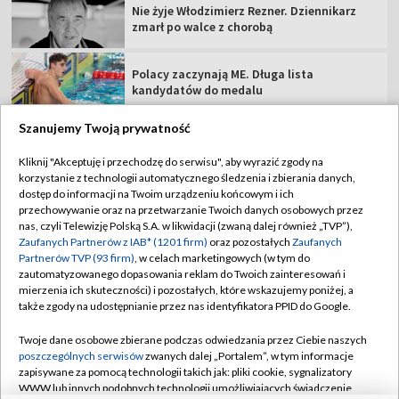
Nie żyje Włodzimierz Rezner. Dziennikarz
zmarł po walce z chorobą
Polacy zaczynają ME. Długa lista
kandydatów do medalu
Szanujemy Twoją prywatność
Kliknij "Akceptuję i przechodzę do serwisu", aby wyrazić zgody na
korzystanie z technologii automatycznego śledzenia i zbierania danych,
TVP
dostęp do informacji na Twoim urządzeniu końcowym i ich
przechowywanie oraz na przetwarzanie Twoich danych osobowych przez
Abonament TVP
Regulamin TVP
nas, czyli Telewizję Polską S.A. w likwidacji (zwaną dalej również „TVP”),
Polityka prywatności
Sklep TVP
Zaufanych Partnerów z IAB* (1201 firm)
oraz pozostałych
Zaufanych
Partnerów TVP (93 firm)
, w celach marketingowych (w tym do
Biuro Reklamy
Moje zgody
zautomatyzowanego dopasowania reklam do Twoich zainteresowań i
mierzenia ich skuteczności) i pozostałych, które wskazujemy poniżej, a
Oferta Handlowa
Biuro reklamy
także zgody na udostępnianie przez nas identyfikatora PPID do Google.
Telegazeta ogłoszenia
Kontakt
Twoje dane osobowe zbierane podczas odwiedzania przez Ciebie naszych
Emisja w TVP
poszczególnych serwisów
zwanych dalej „Portalem”, w tym informacje
zapisywane za pomocą technologii takich jak: pliki cookie, sygnalizatory
Kanały
Rada Programowa
WWW lub innych podobnych technologii umożliwiających świadczenie