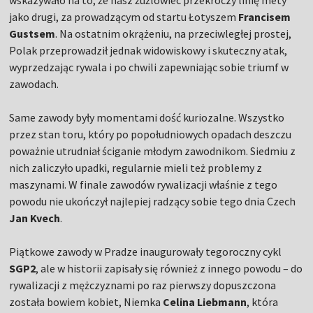
wskazywało na to, że nasz żużlowiec przekroczy linię mety
jako drugi, za prowadzącym od startu Łotyszem
Francisem
Gustsem
. Na ostatnim okrążeniu, na przeciwległej prostej,
Polak przeprowadził jednak widowiskowy i skuteczny atak,
wyprzedzając rywala i po chwili zapewniając sobie triumf w
zawodach.
Same zawody były momentami dość kuriozalne. Wszystko
przez stan toru, który po popołudniowych opadach deszczu
poważnie utrudniał ściganie młodym zawodnikom. Siedmiu z
nich zaliczyło upadki, regularnie mieli też problemy z
maszynami. W finale zawodów rywalizacji właśnie z tego
powodu nie ukończył najlepiej radzący sobie tego dnia Czech
Jan Kvech
.
Piątkowe zawody w Pradze inaugurowały tegoroczny cykl
SGP2
, ale w historii zapisały się również z innego powodu – do
rywalizacji z mężczyznami po raz pierwszy dopuszczona
została bowiem kobiet, Niemka
Celina Liebmann
, która