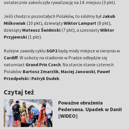
ostatecznie zakończyła rywalizację na 14. miejscu (3 pkt).
Jeśli chodzi o pozostałych Polaków, to siódmy był
Jakub
Miśkowiak
(10 pkt), dziewiąty
Wiktor Lampart
(8 pkt),
dziesiąty
Mateusz Świdnicki
(7 pkt), a szesnasty
Wiktor
Przyjemski
(1 pkt).
Kolejne zawody cyklu
SGP2
będą miały miejsce w sierpniu w
Cardiff
. W sobotę na stadionie w Pradze odbędzie się
natomiast
Grand Prix Czech
. Na starcie stanie czterech
Polaków:
Bartosz Zmarzlik
,
Maciej Janowski
,
Paweł
Przedpełski
i
Patryk Dudek
.
Czytaj też
Poważne obrażenia
Pedersena. Upadek w Danii
[WIDEO]