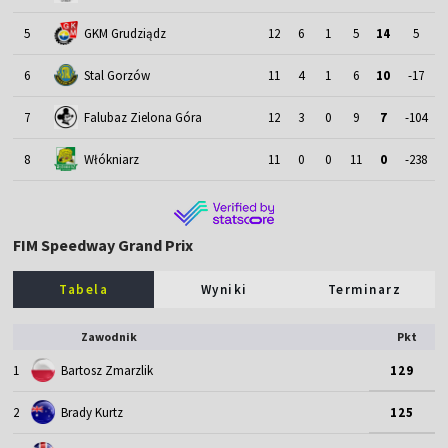
5
GKM Grudziądz
12
6
1
5
14
5
6
Stal Gorzów
11
4
1
6
10
-17
7
Falubaz Zielona Góra
12
3
0
9
7
-104
8
Włókniarz
11
0
0
11
0
-238
FIM Speedway Grand Prix
Tabela
Wyniki
Terminarz
Zawodnik
Pkt
1
Bartosz Zmarzlik
129
2
Brady Kurtz
125