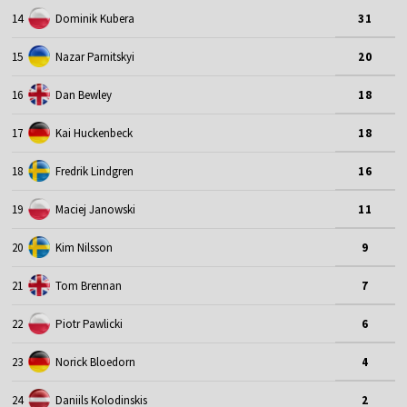
14
Dominik Kubera
31
15
Nazar Parnitskyi
20
16
Dan Bewley
18
17
Kai Huckenbeck
18
18
Fredrik Lindgren
16
19
Maciej Janowski
11
20
Kim Nilsson
9
21
Tom Brennan
7
22
Piotr Pawlicki
6
23
Norick Bloedorn
4
24
Daniils Kolodinskis
2