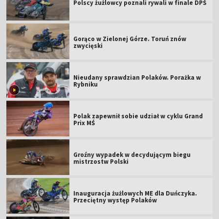
Polscy żużlowcy poznali rywali w finale DPŚ
Gorąco w Zielonej Górze. Toruń znów
zwycięski
Nieudany sprawdzian Polaków. Porażka w
Rybniku
Polak zapewnił sobie udział w cyklu Grand
Prix MŚ
Groźny wypadek w decydującym biegu
mistrzostw Polski
Inauguracja żużlowych ME dla Duńczyka.
Przeciętny występ Polaków