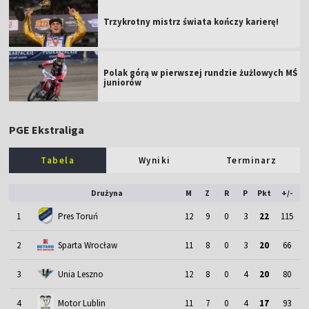
Trzykrotny mistrz świata kończy karierę!
Polak górą w pierwszej rundzie żużlowych MŚ
juniorów
PGE Ekstraliga
Tabela
Wyniki
Terminarz
Drużyna
M
Z
R
P
Pkt
+/-
1
Pres Toruń
12
9
0
3
22
115
2
Sparta Wrocław
11
8
0
3
20
66
3
Unia Leszno
12
8
0
4
20
80
4
Motor Lublin
11
7
0
4
17
93