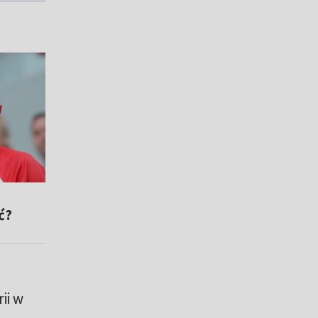
ć?
ii w