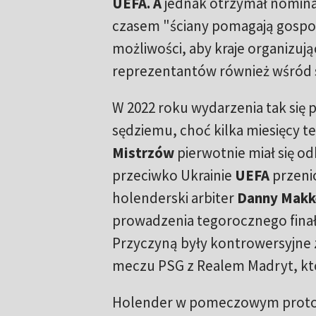
UEFA. A
jednak otrzymał nomina
czasem "ściany pomagają gosp
możliwości, aby kraje organizując
reprezentantów również wśród 
W 2022 roku wydarzenia tak się
sędziemu, choć kilka miesięcy te
Mistrzów
pierwotnie miał się o
przeciwko Ukrainie
UEFA
przenio
holenderski arbiter
Danny Makk
prowadzenia tegorocznego fina
Przyczyną były kontrowersyjne 
meczu PSG z Realem Madryt, kt
Holender w pomeczowym protok