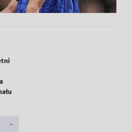
etni
a
nału