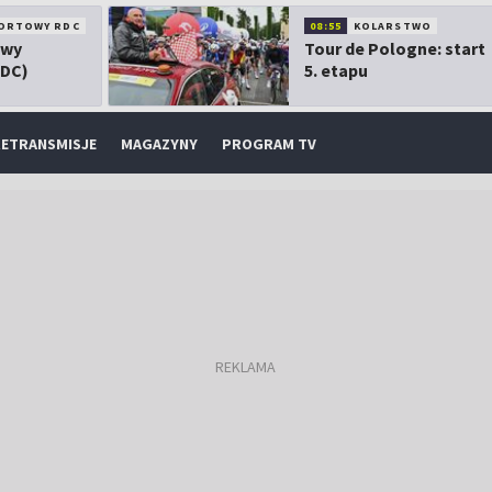
ORTOWY RDC
08:55
KOLARSTWO
owy
Tour de Pologne: start
RDC)
5. etapu
ETRANSMISJE
MAGAZYNY
PROGRAM TV