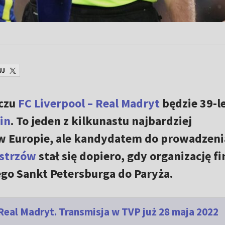
UJ
eczu
FC Liverpool – Real Madryt
będzie 39-l
in
. To jeden z kilkunastu najbardziej
w Europie, ale kandydatem do prowadzeni
istrzów
stał się dopiero, gdy organizację fi
ego Sankt Petersburga do Paryża.
 Real Madryt. Transmisja w TVP już 28 maja 2022