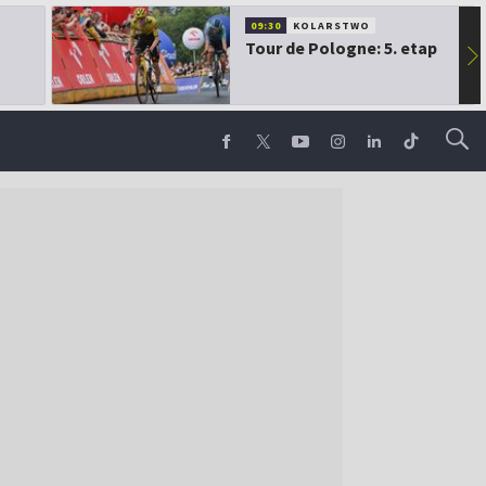
09:30
KOLARSTWO
Tour de Pologne: 5. etap
▶