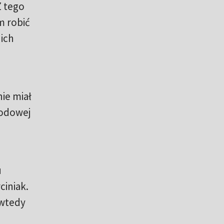
Z tego
m robić
 ich
nie miał
rodowej
u
iniak.
 wtedy