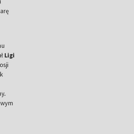
u
iarę
mu
ał
Ligi
sji
ek
ny.
cowym