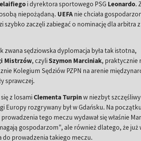
elaifiego
i dyrektora sportowego PSG
Leonardo
. 
 osobą niepożądaną.
UEFA
nie chciała gospodarzo
i szybko zaczęli zabiegać o nominację dla arbitra z
ak zwana sędziowska dyplomacja była tak istotna,
gi Mistrzów
, czyli
Szymon Marciniak
, praktycznie 
cznie Kolegium Sędziów PZPN na arenie międzyna
ły sprawczej.
się z losami
Clementa Turpin
w niezbyt szczęśliwy
Ligi Europy rozgrywany był w Gdańsku. Na początk
prowadzenia tego meczu wydawał się właśnie Marc
omagają gospodarzom", ale również dlatego, że już
a do prowadzenia takiego meczu.