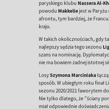
paryskiego klubu
Nassera Al-Kh
powodu
Makkelie
jest w Paryżu
afrontu, tym bardziej, że Francuz
kraju.
W takich okolicznościach, gdy t
najlepszy sędzia tego sezonu
Li
szans na nominację. Dyplomaty
nie ma bowiem żadnej istotnej si
Losy
Szymona Marciniaka
łączą 
sposób. W ubiegłym roku finał 
sezonu 2020/2021 faworytem do 
Nie tylko dlatego, że "ściany p
miał odpowiednie doświadczeni