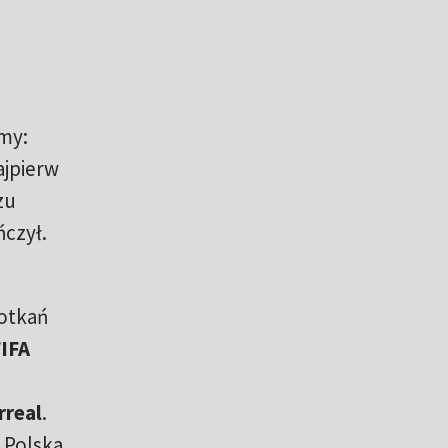
my:
ajpierw
zu
ńczył.
potkań
IFA
rreal
.
– Polska