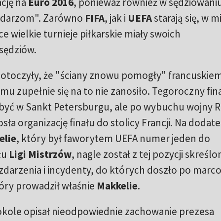
cję na
Euro 2016
, ponieważ również w sędziowani
odarzom". Zarówno
FIFA
, jak i
UEFA
starają się, w m
e wielkie turnieje piłkarskie miały swoich
sędziów.
 potoczyły, że "ściany znowu pomogły" francuskie
mu zupełnie się na to nie zanosiło. Tegoroczny fin
dbyć w Sankt Petersburgu, ale po wybuchu wojny Ro
sła organizację finału do stolicy Francji. Na dodat
elie
, który był faworytem UEFA numer jeden do
łu
Ligi Mistrzów
, nagle został z tej pozycji skreślo
zdarzenia i incydenty, do których doszło po mar
óry prowadził właśnie
Makkelie
.
ole opisał nieodpowiednie zachowanie prezesa