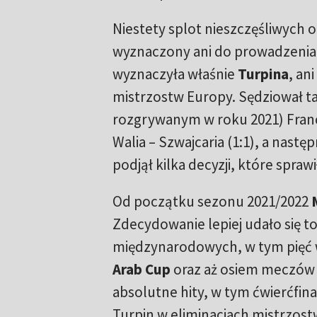
Niestety splot nieszczęśliwych ok
wyznaczony ani do prowadzenia
wyznaczyła właśnie
Turpina
, an
mistrzostw Europy. Sędziował t
rozgrywanym w roku 2021) Franc
Walia – Szwajcaria (1:1), a nastę
podjął kilka decyzji, które spraw
Od początku sezonu 2021/2022
Zdecydowanie lepiej udało się 
międzynarodowych, w tym pięć w 
Arab Cup
oraz aż osiem meczów
absolutne hity, w tym ćwierćfin
Turpin w eliminacjach mistrzostw