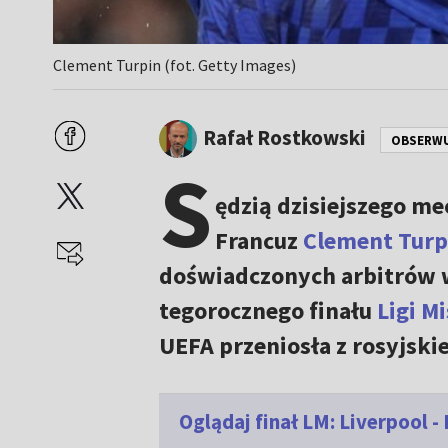
Clement Turpin (fot. Getty Images)
Rafał Rostkowski
OBSERW
S
ędzią dzisiejszego m
Francuz
Clement Turp
doświadczonych arbitrów 
tegorocznego finału
Ligi M
UEFA przeniosła z rosyjski
Oglądaj finał LM: Liverpool -