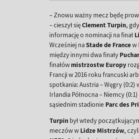
– Znowu ważny mecz będę prow
– cieszył się
Clement Turpin
, gd
informację o nominacji na finał
L
Wcześniej na
Stade de France
w 
między innymi dwa finały
Puchar
finałów
mistrzostw Europy
roz
Francji w 2016 roku francuski ar
spotkania: Austria – Węgry (0:2)
Irlandia Północna – Niemcy (0:1)
sąsiednim stadionie
Parc des Pr
Turpin
był wtedy początkującym 
meczów w
Lidze Mistrzów
, czy