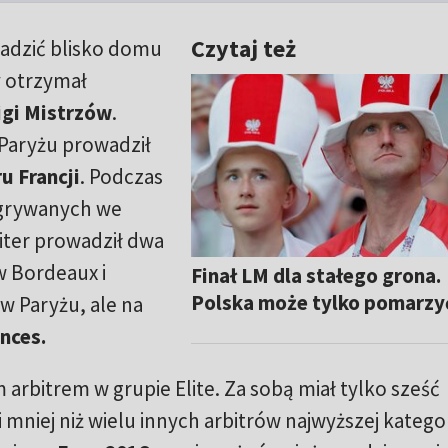
Czytaj też
adzić blisko domu
y otrzymał
igi Mistrzów
.
Paryżu prowadził
u Francji
. Podczas
grywanych we
biter prowadził dwa
 w Bordeaux i
Finał LM dla stałego grona.
Polska może tylko pomarzy
 w Paryżu, ale na
inces.
arbitrem w grupie Elite. Za sobą miał tylko sześć
li mniej niż wielu innych arbitrów najwyższej kategor