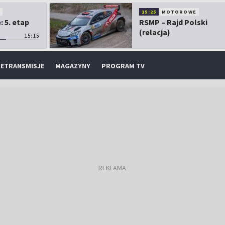
O
15:25
MOTOROWE
 5. etap
RSMP – Rajd Polski
(relacja)
15:15
ETRANSMISJE
MAGAZYNY
PROGRAM TV