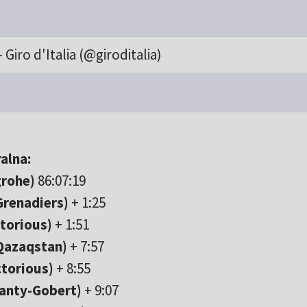
 Giro d'Italia (@giroditalia)
ralna:
grohe)
86:07:19
Grenadiers)
+ 1:25
torious)
+ 1:51
-Qazaqstan)
+ 7:57
ctorious)
+ 8:55
anty-Gobert)
+ 9:07