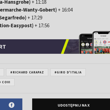
a-Hansgrohe)
+ 11:18
termarche-Wanty-Gobert)
+ 16:04
Segarfredo)
+ 17:29
tion-Easypost)
+ 17:56
RT
#RICHARD CARAPAZ
#GIRO D'ITALIA
 COVI
UDOSTĘPNIJ NA X