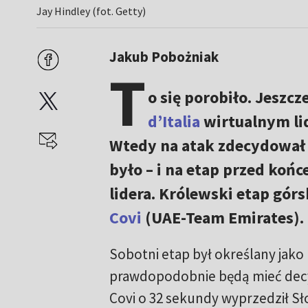
Jay Hindley (fot. Getty)
Jakub Pobożniak
T
o się porobiło. Jeszc
d’Italia
wirtualnym li
Wtedy na atak zdecydował
było – i na etap przed końc
lidera. Królewski etap gór
Covi
(UAE-Team Emirates).
Sobotni etap był określany jako
prawdopodobnie będą mieć decy
Covi o 32 sekundy wyprzedził S