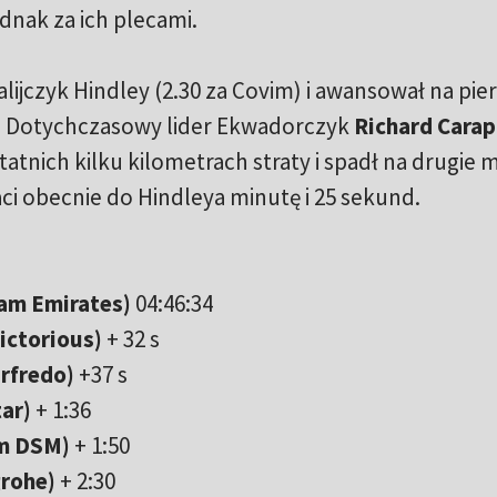
ednak za ich plecami.
lijczyk Hindley (2.30 za Covim) i awansował na pie
ej. Dotychczasowy lider Ekwadorczyk
Richard Carap
atnich kilku kilometrach straty i spadł na drugie m
raci obecnie do Hindleya minutę i 25 sekund.
eam Emirates)
04:46:34
ictorious)
+ 32 s
arfredo)
+37 s
ar)
+ 1:36
m DSM)
+ 1:50
rohe)
+ 2:30