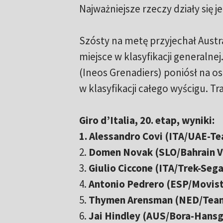
Najważniejsze rzeczy działy się j
Szósty na metę przyjechał Austra
miejsce w klasyfikacji generaln
(Ineos Grenadiers) poniósł na ost
w klasyfikacji całego wyścigu. T
Giro d’Italia, 20. etap, wyniki:
1. Alessandro Covi (ITA/UAE-T
2.
Domen Novak (SLO/Bahrain V
3.
Giulio Ciccone (ITA/Trek-Seg
4.
Antonio Pedrero (ESP/Movist
5.
Thymen Arensman (NED/Tea
6.
Jai Hindley (AUS/Bora-Hansg