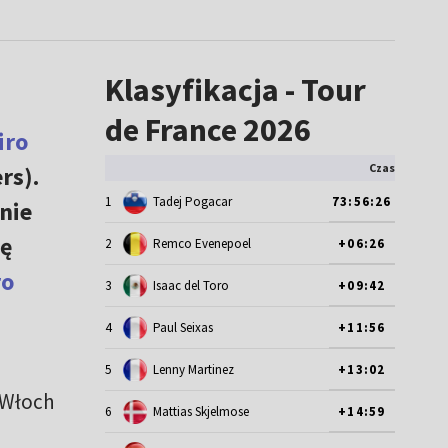
Klasyfikacja - Tour
de France 2026
iro
Czas
rs).
1
Tadej Pogacar
73:56:26
nie
kę
2
Remco Evenepoel
+06:26
ro
3
Isaac del Toro
+09:42
4
Paul Seixas
+11:56
5
Lenny Martinez
+13:02
 Włoch
6
Mattias Skjelmose
+14:59