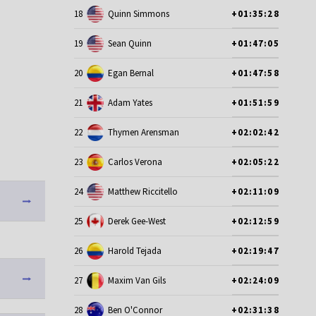
18
Quinn Simmons
+01:35:28
19
Sean Quinn
+01:47:05
20
Egan Bernal
+01:47:58
21
Adam Yates
+01:51:59
22
Thymen Arensman
+02:02:42
23
Carlos Verona
+02:05:22
24
Matthew Riccitello
+02:11:09
25
Derek Gee-West
+02:12:59
26
Harold Tejada
+02:19:47
27
Maxim Van Gils
+02:24:09
28
Ben O'Connor
+02:31:38