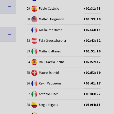
29
Pablo Castrillo
+02:31:43
30
Matteo Jorgenson
+02:33:29
31
Guillaume Martin
+02:34:15
32
Felix Grossschartner
+02:43:22
33
Mattia Cattaneo
+02:51:19
34
Raul Garcia Pierna
+02:52:32
35
Mauro Schmid
+02:53:29
36
Kevin Vauquelin
+03:01:17
37
Antonio Tiberi
+03:03:52
38
Sergio Higuita
+03:04:35