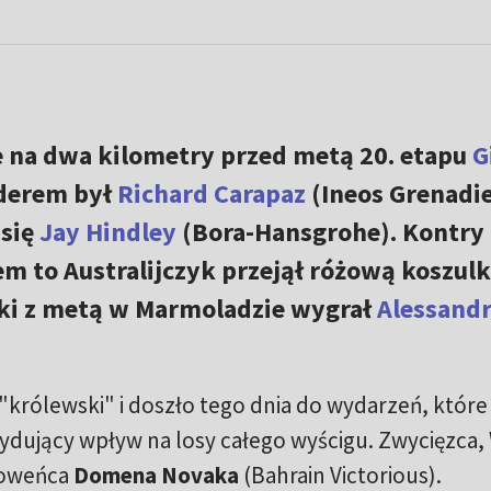
ze na dwa kilometry przed metą 20. etapu
G
derem był
Richard Carapaz
(Ineos Grenadie
 się
Jay Hindley
(Bora-Hansgrohe). Kontry 
em to Australijczyk przejął różową koszul
ski z metą w Marmoladzie wygrał
Alessand
 "królewski" i doszło tego dnia do wydarzeń, które
dujący wpływ na losy całego wyścigu. Zwycięzca,
łoweńca
Domena Novaka
(Bahrain Victorious).