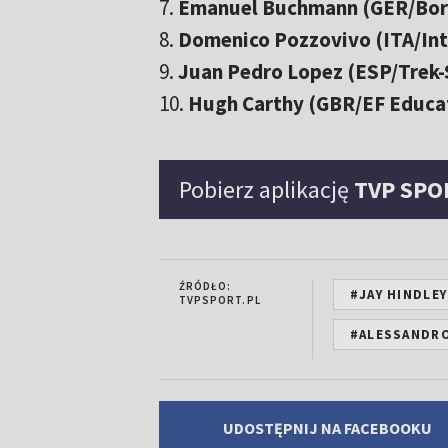
7.
Emanuel Buchmann (GER/Bor
8.
Domenico Pozzovivo (ITA/In
9.
Juan Pedro Lopez (ESP/Trek-
10.
Hugh Carthy (GBR/EF Educa
Pobierz aplikację
TVP SPO
ŹRÓDŁO:
#JAY HINDLEY
TVPSPORT.PL
#ALESSANDRO
UDOSTĘPNIJ NA FACEBOOKU