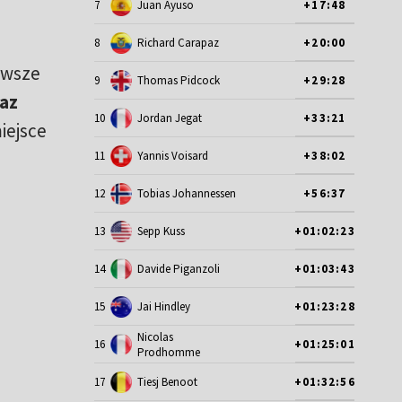
7
Juan Ayuso
+17:48
8
Richard Carapaz
+20:00
rwsze
9
Thomas Pidcock
+29:28
az
10
Jordan Jegat
+33:21
iejsce
11
Yannis Voisard
+38:02
12
Tobias Johannessen
+56:37
13
Sepp Kuss
+01:02:23
14
Davide Piganzoli
+01:03:43
15
Jai Hindley
+01:23:28
Nicolas
16
+01:25:01
Prodhomme
17
Tiesj Benoot
+01:32:56