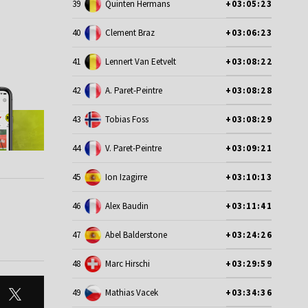
39
Quinten Hermans
+03:05:23
40
Clement Braz
+03:06:23
41
Lennert Van Eetvelt
+03:08:22
42
A. Paret-Peintre
+03:08:28
43
Tobias Foss
+03:08:29
44
V. Paret-Peintre
+03:09:21
45
Ion Izagirre
+03:10:13
46
Alex Baudin
+03:11:41
47
Abel Balderstone
+03:24:26
48
Marc Hirschi
+03:29:59
49
Mathias Vacek
+03:34:36