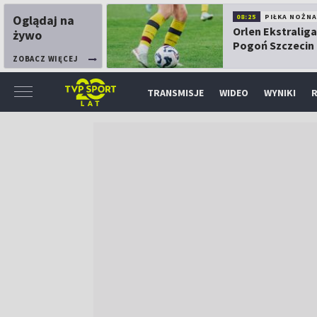
Oglądaj na
08:25
PIŁKA NOŻNA
Orlen Ekstraliga
żywo
Pogoń Szczecin
Górnik Łęczna
ZOBACZ WIĘCEJ
TRANSMISJE
WIDEO
WYNIKI
R