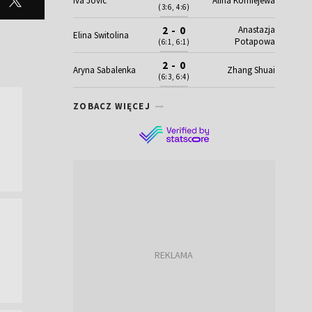
Iva Jovic
Alina Korniejewa
(3:6, 4:6)
Anastazja
2 - 0
Elina Switolina
Potapowa
(6:1, 6:1)
2 - 0
Aryna Sabalenka
Zhang Shuai
(6:3, 6:4)
ZOBACZ WIĘCEJ