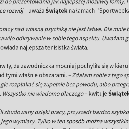
i do prezentowania jak najlepszej możliwej formy. I 
ce rozwój
– uważa
Świątek
na łamach "Sportweeka
pracy nad własną psychiką nie jest łatwe. Dla mnie 
ekawiło odkrywanie w sobie tego aspektu. Uważam g
owiada najlepsza tenisistka świata.
awiły, że zawodniczka mocniej pochyliła się w kier
nad tymi właśnie obszarami.
– Zdałam sobie z tego s
agle rozpłakać się zupełnie bez powodu, albo przegr
. Wszystko nie wiadomo dlaczego
– kwituje
Świąte
śli zbudowany dzięki pracy, przyszedł bardzo szybko 
 jego wymiary. Tylko w ten sposób można wszystki