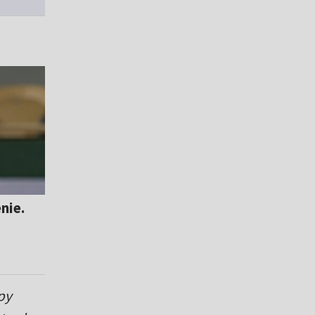
nie.
py