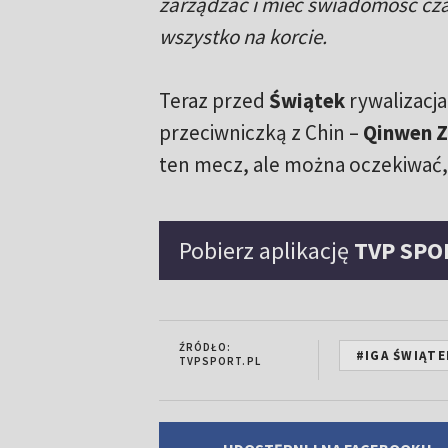
zarządzać i mieć świadomość czas
wszystko na korcie.
Teraz przed
Świątek
rywalizacja
przeciwniczką z Chin –
Qinwen 
ten mecz, ale można oczekiwać, 
Pobierz aplikację
TVP SPO
ŹRÓDŁO:
#IGA ŚWIĄTE
TVPSPORT.PL