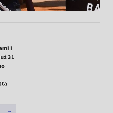
ami i
już 31
no
tta