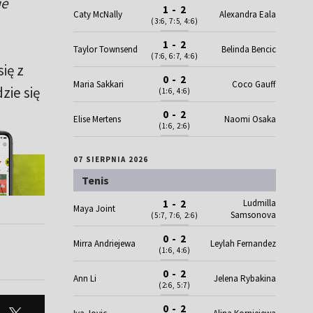
ie
1 - 2
Caty McNally
Alexandra Eala
(3:6, 7:5, 4:6)
1 - 2
Taylor Townsend
Belinda Bencic
(7:6, 6:7, 4:6)
ię z
0 - 2
Maria Sakkari
Coco Gauff
zie się
(1:6, 4:6)
0 - 2
Elise Mertens
Naomi Osaka
(1:6, 2:6)
07 SIERPNIA 2026
Tenis
Ludmilla
1 - 2
Maya Joint
Samsonova
(5:7, 7:6, 2:6)
0 - 2
Mirra Andriejewa
Leylah Fernandez
(1:6, 4:6)
0 - 2
Ann Li
Jelena Rybakina
(2:6, 5:7)
0 - 2