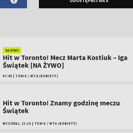
UDOSTĘPNIJ NA X
NA ŻYWO
Hit w Toronto! Mecz Marta Kostiuk – Iga
Świątek [NA ŻYWO]
07:45
|
TENIS
/
WTA (KOBIETY)
Hit w Toronto! Znamy godzinę meczu
Świątek
WCZORAJ, 21:15
|
TENIS
/
WTA (KOBIETY)