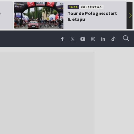
10:30
KOLARSTWO
0
Tour de Pologne: start
▶
6. etapu