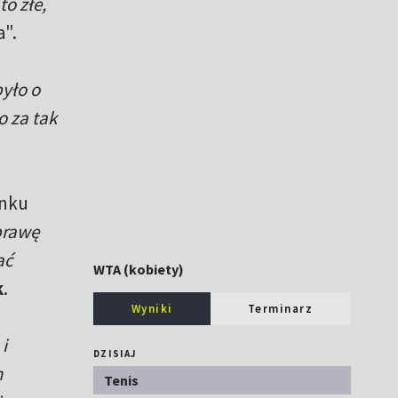
to złe,
".
było o
o za tak
unku
prawę
ać
WTA (kobiety)
k
.
Wyniki
Terminarz
i
DZISIAJ
m
Tenis