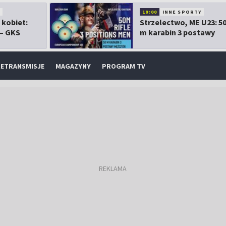
10:00
INNE SPORTY
 kobiet:
Strzelectwo, ME U23: 5
 – GKS
m karabin 3 postawy
mężczyzn
ETRANSMISJE
MAGAZYNY
PROGRAM TV