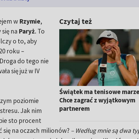
Czytaj też
iejem w
Rzymie
,
 się na
Paryż
. To
lczy o to, aby
20 roku –
 Droga do tego nie
ła się już w IV
Świątek ma tenisowe marze
Chce zagrać z wyjątkowym
ższym poziomie
partnerem
stresu. Jak nim
bie sto procent
ć się na oczach milionów?
– Według mnie są dwa ty