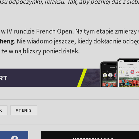
u odpoczynku, relaksu. Tak, aby później dać z sieb
 w IV rundzie French Open. Na tym etapie zmierzy s
Zheng
. Nie wiadomo jeszcze, kiedy dokładnie odbęd
że w najbliższy poniedziałek.
RT
K
#TENIS