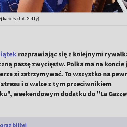
kariery (fot. Getty)
wiątek
rozprawiając się z kolejnymi rywalk
zną passę zwycięstw. Polka ma na koncie 
ierza si zatrzymywać. To wszystko na pew
 stresu i o walce z tym przeciwnikiem
ku", weekendowym dodatku do "La Gazze
oraz bliżej