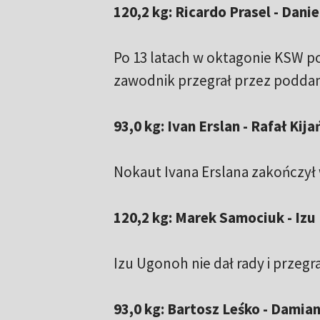
120,2 kg: Ricardo Prasel - Dani
Po 13 latach w oktagonie KSW po
zawodnik przegrał przez poddan
93,0 kg: Ivan Erslan - Rafał Kij
Nokaut Ivana Erslana zakończył
120,2 kg: Marek Samociuk - Izu
Izu Ugonoh nie dał rady i przeg
93,0 kg: Bartosz Leśko - Damia