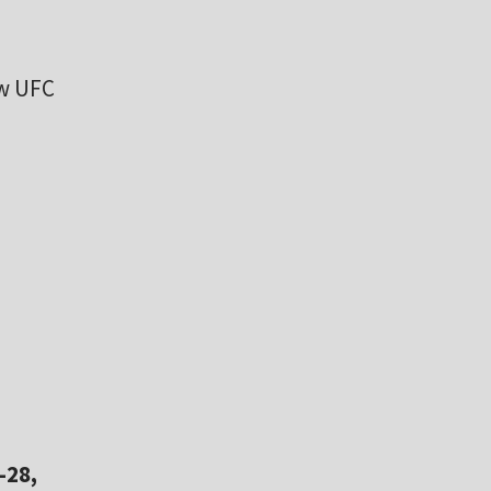
 w UFC
-28,