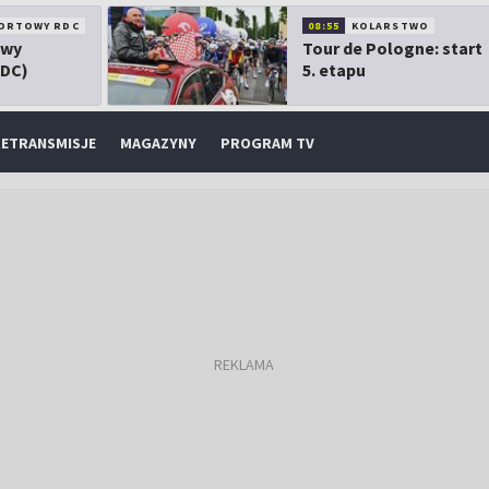
ORTOWY RDC
08:55
KOLARSTWO
owy
Tour de Pologne: start
RDC)
5. etapu
ETRANSMISJE
MAGAZYNY
PROGRAM TV