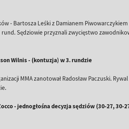
w - Bartosza Leśki z Damianem Piwowarczykiem 
ch rund. Sędziowie przyznali zwycięstwo zawodnikow
son Wilnis - (kontuzja) w 3. rundzie
rganizacji MMA zanotował Radosław Paczuski. Rywal
ie.
Zocco - jednogłośna decyzja sędziów (30-27, 30-27