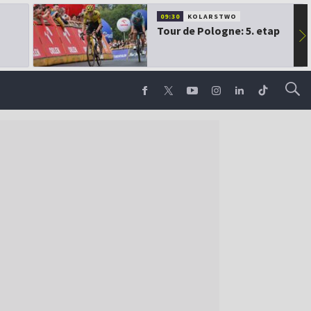
09:30
KOLARSTWO
Tour de Pologne: 5. etap
▶