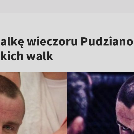
alkę wieczoru Pudzianow
tkich walk