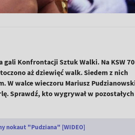
a gali Konfrontacji Sztuk Walki. Na KSW 7
stoczono aż dziewięć walk. Siedem z nich
em. W walce wieczoru Mariusz Pudzianowsk
lę. Sprawdź, kto wygrywał w pozostałych
żny nokaut "Pudziana" [WIDEO]