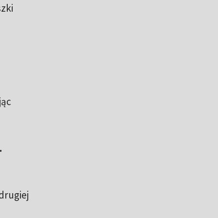
zki
jąc
.
drugiej