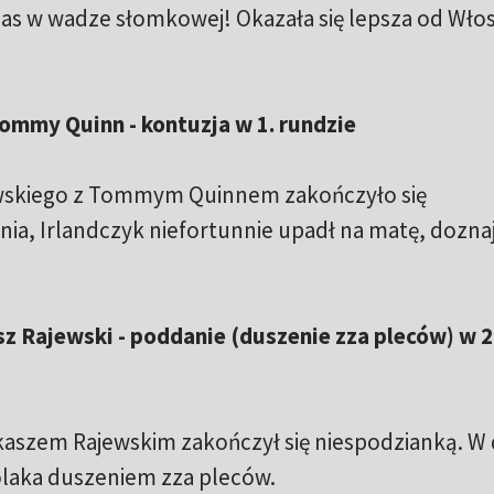
 pas w wadze słomkowej! Okazała się lepsza od Włos
Tommy Quinn - kontuzja w 1. rundzie
owskiego z Tommym Quinnem zakończyło się
nia, Irlandczyk niefortunnie upadł na matę, dozna
asz Rajewski - poddanie (duszenie zza pleców) w 2
kaszem Rajewskim zakończył się niespodzianką. W 
laka duszeniem zza pleców.