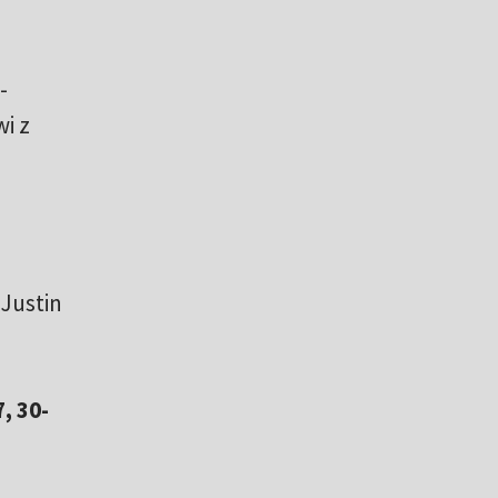
-
i z
 Justin
, 30-