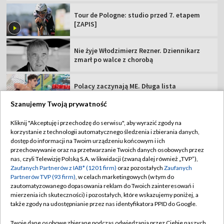
Tour de Pologne: studio przed 7. etapem
[ZAPIS]
Nie żyje Włodzimierz Rezner. Dziennikarz
zmarł po walce z chorobą
Polacy zaczynają ME. Długa lista
kandydatów do medalu
Szanujemy Twoją prywatność
FIFA odpiera zarzuty i oskarża krytyków o
Kliknij "Akceptuję i przechodzę do serwisu", aby wyrazić zgody na
nieuczciwość
korzystanie z technologii automatycznego śledzenia i zbierania danych,
dostęp do informacji na Twoim urządzeniu końcowym i ich
przechowywanie oraz na przetwarzanie Twoich danych osobowych przez
Niezbędnik 3. kolejki PKO BP Ekstraklasy.
nas, czyli Telewizję Polską S.A. w likwidacji (zwaną dalej również „TVP”),
Sprawdź szczegóły
Zaufanych Partnerów z IAB* (1201 firm)
oraz pozostałych
Zaufanych
Partnerów TVP (93 firm)
, w celach marketingowych (w tym do
zautomatyzowanego dopasowania reklam do Twoich zainteresowań i
De Paul pamiętał o Messim. Wyjątkowa
mierzenia ich skuteczności) i pozostałych, które wskazujemy poniżej, a
dedykacja po golu
także zgody na udostępnianie przez nas identyfikatora PPID do Google.
Twoje dane osobowe zbierane podczas odwiedzania przez Ciebie naszych