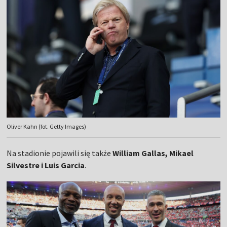
Oliver Kahn (fot. Getty Images)
Na stadionie pojawili się także
William Gallas, Mikael
Silvestre i Luis Garcia
.