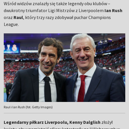
Wśród widzów znalazły się także legendy obu klubów –
dwukrotny triumfator Ligi Mistrzów z Liverpoolem
Ian Rush
oraz
Raul
, który trzy razy zdobywał puchar Champions
League.
Raul i Ian Rush (fot. Getty Images)
Legendarny piłkarz Liverpoolu, Kenny Dalglish
złożył
kwiaty, aby upamiętnić ofiary katastrofy na Hillsborough w