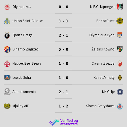
0 - 0
Olympiakos
N.E.C. Nijmegen
3 - 3
Union Saint-Gilloise
Bodo/Glimt
2 - 1
Sparta Praga
Olympique Lyon
5 - 0
Dinamo Zagrzeb
Żalgiris Kowno
1 - 0
Hapoel Beer Szewa
Crvena Zvezda
1 - 0
Lewski Sofia
Kairat Ałmaty
2 - 1
Ararat-Armenia
NK Celje
1 - 2
Mjallby AIF
Slovan Bratysława