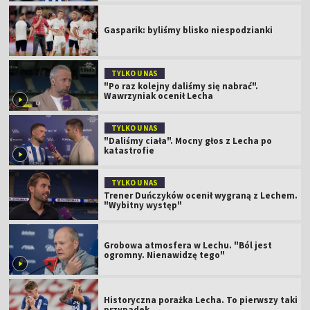
Gasparik: byliśmy blisko niespodzianki
TYLKO U NAS
"Po raz kolejny daliśmy się nabrać".
Wawrzyniak ocenił Lecha
TYLKO U NAS
"Daliśmy ciała". Mocny głos z Lecha po
katastrofie
TYLKO U NAS
Trener Duńczyków ocenił wygraną z Lechem.
"Wybitny występ"
Grobowa atmosfera w Lechu. "Ból jest
ogromny. Nienawidzę tego"
Historyczna porażka Lecha. To pierwszy taki
przypadek