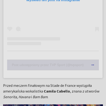
Post udostępniony przez TVP Sport (@tvpsport)
Przed meczem finałowym na Stade de France wystąpiła
amerykańska wokalistka
Camila Cabello
, znana z utworów
Senorita
,
Havana
i
Bam Bam
.