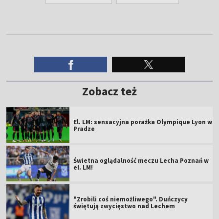
Zobacz też
El. LM: sensacyjna porażka Olympique Lyon w
Pradze
Świetna oglądalność meczu Lecha Poznań w
el. LM!
"Zrobili coś niemożliwego". Duńczycy
świętują zwycięstwo nad Lechem