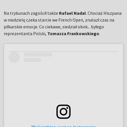
Na trybunach zagościł także
Rafael Nadal
. Chociaż Hiszpana
w niedzielę czeka starcie we French Open, znalazł czas na
piłkarskie emocje. Co ciekawe, siedział obok... byłego
reprezentanta Polski,
Tomasza Frankowskiego
.
Wyświetl ten post na Instagramie