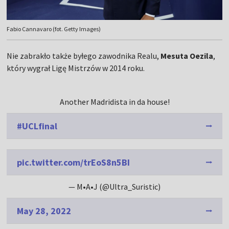
Fabio Cannavaro (fot. Getty Images)
Nie zabrakło także byłego zawodnika Realu,
Mesuta Oezila
,
który wygrał Ligę Mistrzów w 2014 roku.
Another Madridista in da house!
#UCLfinal
pic.twitter.com/trEoS8n5BI
— M•A•J (@Ultra_Suristic)
May 28, 2022