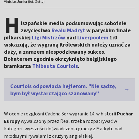
Vinicius Junior (fot. Getty)
H
iszpańskie media podsumowując sobotnie
zwycięstwo
Realu Madryt
w paryskim finale
piłkarskiej
Ligi Mistrzów
nad
Liverpoolem
1:0
wskazują, że wygraną Królewskich należy uznać za
duży, a zarazem niespodziewany sukces.
Bohaterem zgodnie okrzyknięto belgijskiego
bramkarza
Thibauta Courtois
.
Courtois odpowiada hejterom. "Nie sądzę,
bym był wystarczająco szanowany"
W ocenie rozgłośni Cadena Ser wygranie 14. w historii
Puchar
Europy
wywalczony przez Real trzeba rozpatrywać w
kategorii wyższości doświadczenia graczy z Madrytu nad
młodszymi rywalami z drużyny angielskiej.