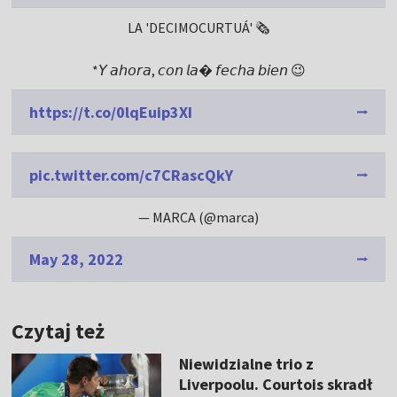
LA 'DECIMOCURTUÁ' 🗞️
*𝘠 𝘢𝘩𝘰𝘳𝘢, 𝘤𝘰𝘯 𝘭𝘢 𝘧𝘦𝘤𝘩𝘢 𝘣𝘪𝘦𝘯 😉
https://t.co/0lqEuip3XI
pic.twitter.com/c7CRascQkY
— MARCA (@marca)
May 28, 2022
Czytaj też
Niewidzialne trio z
Liverpoolu. Courtois skradł