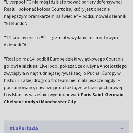
"Liverpool FC nie mógł dziś sforsować bariery defensywnej
Realu i pokonać kolosa Courtoisa, który jest obecnie
najlepszym bramkarzem na świecie" – podsumował dziennik
"El Mundo".
"14-krotny mistrz!!!" – grzmiał w wydaniu internetowym
dziennik "As".
"Real po raz 14. podbił Europę dzięki wyjątkowego Courtois i
golowi
Viniciusa
. Liverpool pokazał, że drużyna Ancelottiego
zwyciężyła w najtrudniejszej rywalizacji o Puchar Europy w
historii. Takiej drogi do trofeum nie miała jeszcze nigdy" –
podsumowano, nawiązując do faktu, że w fazie pucharowej
Los Blancos wcześniej wyeliminowali:
Paris Saint-Germain
,
Chelsea Londyn
i
Manchester City
.
#LaPortada