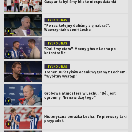
Gasparik: byliśmy blisko niespodzianki
TYLKO U NAS
"Po raz kolejny daliśmy się nabrać".
Wawrzyniak ocenił Lecha
TYLKO U NAS
"Daliśmy ciała". Mocny głos z Lecha po
katastrofie
TYLKO U NAS
Trener Duńczyków ocenił wygraną z Lechem.
"Wybitny występ"
Grobowa atmosfera w Lechu. "Ból jest
ogromny. Nienawidzę tego"
Historyczna porażka Lecha. To pierwszy taki
przypadek