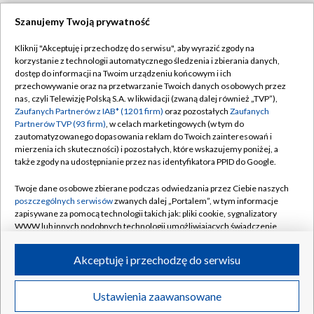
TVP
Szanujemy Twoją prywatność
Abonament TVP
Regulamin TVP
Kliknij "Akceptuję i przechodzę do serwisu", aby wyrazić zgody na
Polityka prywatności
Sklep TVP
korzystanie z technologii automatycznego śledzenia i zbierania danych,
dostęp do informacji na Twoim urządzeniu końcowym i ich
Biuro Reklamy
Moje zgody
przechowywanie oraz na przetwarzanie Twoich danych osobowych przez
nas, czyli Telewizję Polską S.A. w likwidacji (zwaną dalej również „TVP”),
Oferta Handlowa
Biuro reklamy
Zaufanych Partnerów z IAB* (1201 firm)
oraz pozostałych
Zaufanych
Partnerów TVP (93 firm)
, w celach marketingowych (w tym do
Telegazeta ogłoszenia
Kontakt
zautomatyzowanego dopasowania reklam do Twoich zainteresowań i
Emisja w TVP
mierzenia ich skuteczności) i pozostałych, które wskazujemy poniżej, a
także zgody na udostępnianie przez nas identyfikatora PPID do Google.
Kanały
Rada Programowa
Twoje dane osobowe zbierane podczas odwiedzania przez Ciebie naszych
Ogłoszenia przetargowe
poszczególnych serwisów
zwanych dalej „Portalem”, w tym informacje
©2026 Telewizja Polska Spółka Akcyjna w likwidacji
zapisywane za pomocą technologii takich jak: pliki cookie, sygnalizatory
Akademia Telewizyjna
WWW lub innych podobnych technologii umożliwiających świadczenie
Informacje o nadawcy
dopasowanych i bezpiecznych usług, personalizację treści oraz reklam,
udostępnianie funkcji mediów społecznościowych oraz analizowanie
Akceptuję i przechodzę do serwisu
Centrum informacji TVP
ruchu w Internecie.
System NOS
Twoje dane osobowe zbierane podczas odwiedzania przez Ciebie
Ustawienia zaawansowane
News
Transmisje
Wideo
Więcej
poszczególnych serwisów
na Portalu, takie jak adresy IP, identyfikatory
Zgłoś program (ROPAT)