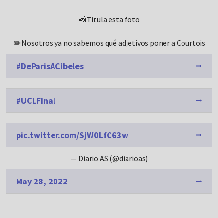
📸Titula esta foto
✏️Nosotros ya no sabemos qué adjetivos poner a Courtois
#DeParisACibeles
#UCLFinal
pic.twitter.com/SjW0LfC63w
— Diario AS (@diarioas)
May 28, 2022