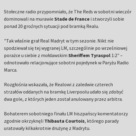
Stołeczne radio przypomniało, że The Reds w sobotni wieczór
dominowali na murawie
Stade de France
i stworzyli sobie
ponad 20 groźnych sytuacji pod bramką Realu.
"Tak właśnie grał Real Madryt w tym sezonie. Nikt nie
spodziewał się tej wygranej LM, szczególnie po wrześniowej
porażce u siebie z mołdawskim
Sheriffem Tyraspol
1:2" –
odnotowało relacjonujące sobotni pojedynek w Paryżu Radio
Marca.
Rozgłośnia wskazała, że Realowi z zaledwie czterech
strzałów oddanych na bramkę Liverpoolu udało się zdobyć
dwa gole, z których jeden został anulowany przez arbitra.
Bohaterem sobotniego finału LM hiszpańscy komentatorzy
zgodnie okrzyknęli
Thibauta Courtois
, którego parady
uratowały kilkakrotnie drużynę z Madrytu.