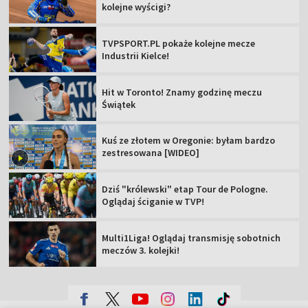
kolejne wyścigi?
TVPSPORT.PL pokaże kolejne mecze
Industrii Kielce!
Hit w Toronto! Znamy godzinę meczu
Świątek
Kuś ze złotem w Oregonie: byłam bardzo
zestresowana [WIDEO]
Dziś "królewski" etap Tour de Pologne.
Oglądaj ściganie w TVP!
Multi1Liga! Oglądaj transmisję sobotnich
meczów 3. kolejki!