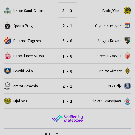
3 - 3
Union Saint-Gilloise
Bodo/Glimt
2 - 1
Sparta Praga
Olympique Lyon
5 - 0
Dinamo Zagrzeb
Żalgiris Kowno
1 - 0
Hapoel Beer Szewa
Crvena Zvezda
1 - 0
Lewski Sofia
Kairat Ałmaty
2 - 1
Ararat-Armenia
NK Celje
1 - 2
Mjallby AIF
Slovan Bratysława