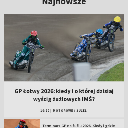
Najnowsze
GP Łotwy 2026: kiedy i o której dzisiaj
wyścig żużlowych IMŚ?
10:20
|
MOTOROWE
/
ŻUŻEL
Terminarz GP na żużlu 2026. Kiedy i gdzie