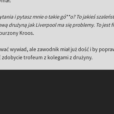
ymał:
tania i pytasz mnie o takie gó**o? To jakieś szaleńs
ową drużyną jak Liverpool ma się problemy. To jest fi
burzony Kroos.
ać wywiad, ale zawodnik miał już dość i by popra
 zdobycie trofeum z kolegami z drużyny.