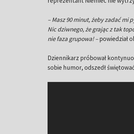
reprezentant Niemiec nie wytrz
– Masz 90 minut, żeby zadać mi py
Nic dziwnego, że grając z tak top
nie faza grupowa! –
powiedział o
Dziennikarz próbował kontynuow
sobie humor, odszedł świętować