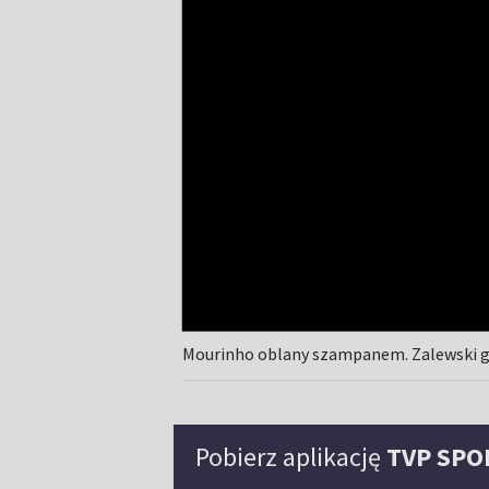
Mourinho oblany szampanem. Zalewski 
Pobierz aplikację
TVP SPO