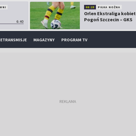
WNI
08:25
PIŁKA NOŻNA
Orlen Ekstraliga kobiet
Pogoń Szczecin – GKS
6:40
Górnik Łęczna
ETRANSMISJE
MAGAZYNY
PROGRAM TV