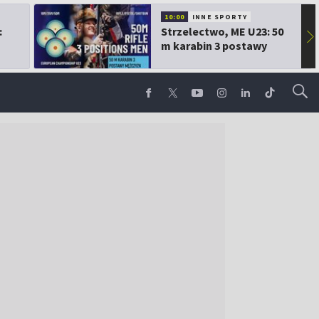
10:00
INNE SPORTY
:
Strzelectwo, ME U23: 50
▶
m karabin 3 postawy
mężczyzn