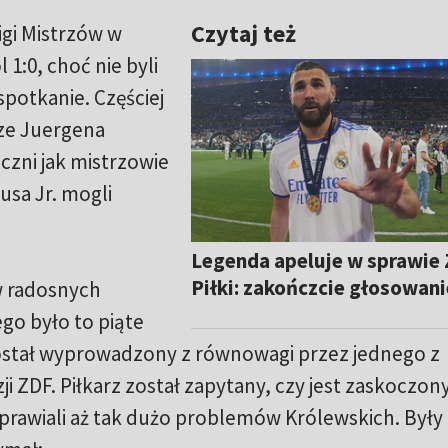
Czytaj też
igi Mistrzów w
l 1:0, choć nie byli
spotkanie. Częściej
rze Juergena
eczni jak mistrzowie
iusa Jr. mogli
Legenda apeluje w sprawie 
Piłki: zakończcie głosowani
 w radosnych
ego było to piąte
ostał wyprowadzony z równowagi przez jednego z
i ZDF. Piłkarz został zapytany, czy jest zaskoczony
prawiali aż tak dużo problemów Królewskich. Były