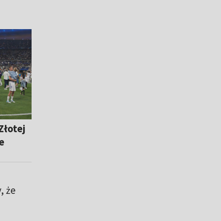
Złotej
e
, że