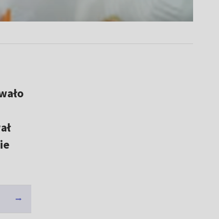
wało
ał
ie