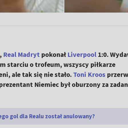
w,
Real Madryt
pokonał
Liverpool
1:0. Wyda
im starciu o trofeum, wszyscy piłkarze
, ale tak się nie stało.
Toni Kroos
przerw
prezentant Niemiec był oburzony za zadan
ego gol dla Realu został anulowany?