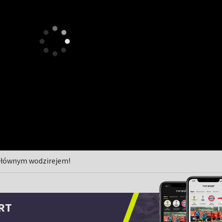
głównym wodzirejem!
RT