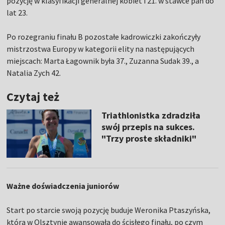
pozycję w klasyfikacji generalnej kobiet i 21. w stawce pań do
lat 23.
Po rozegraniu finału B pozostałe kadrowiczki zakończyły
mistrzostwa Europy w kategorii elity na następujących
miejscach: Marta Łagownik była 37., Zuzanna Sudak 39., a
Natalia Zych 42.
Czytaj też
Triathlonistka zdradziła
swój przepis na sukces.
"Trzy proste składniki"
Ważne doświadczenia juniorów
Start po starcie swoją pozycję buduje Weronika Ptaszyńska,
która w Olsztynie awansowała do ścisłego finału, po czym