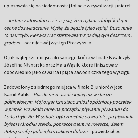
uplasowała się na siedemnastej lokacje w rywalizacji juniorek.
– Jestem zadowolona i cieszę się, że mogłam zdobyć kolejne
cenne doświadczenie. Myślę, że będzie tylko lepiej. Dużo mnie
to nauczyło. Pierwszy raz startowałam z padającym deszczem i
gradem –
oceniła swój występ Ptaszyńska.
O jak najlepsze miejsca do samego końca w finale B walczyły
Józefina Młynarska oraz Maja Wąsik, które finiszowały
odpowiednio jako czwarta i piąta zawodniczka tego wyścigu.
Zadowolony z siódmego miejsca w finale B juniorów jest
Kamil Kulik.
– Poszło mi znacznie lepiej niż w starcie
półfinałowym. Mój organizm słabo zniósł opóźniony początek
w piątek. Przytkało mnie na początku pływaniu pływania i do
końca było źle. W sobotę było zupełnie odwrotnie: po pływaniu
byłem w środku stawki, popracowałem na rowerze, dałem
dobrą strefę i pobiegłem całkiem dobrze –
powiedział po