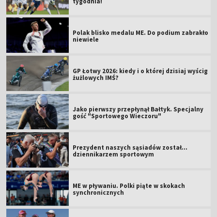
tygodnia!
Polak blisko medalu ME. Do podium zabrakło
niewiele
GP Łotwy 2026: kiedy i o której dzisiaj wyścig
żużlowych IMŚ?
Jako pierwszy przepłynął Bałtyk. Specjalny
gość "Sportowego Wieczoru"
Prezydent naszych sąsiadów został...
dziennikarzem sportowym
ME w pływaniu. Polki piąte w skokach
synchronicznych