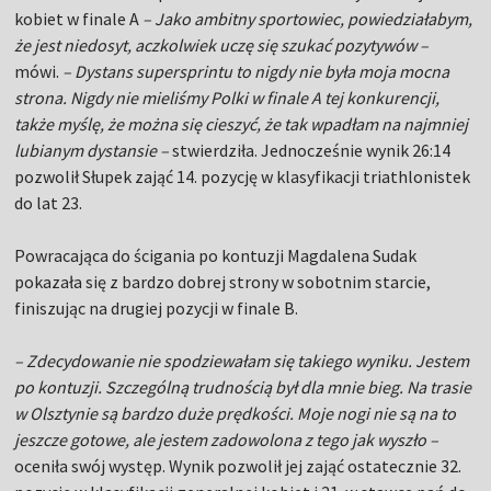
kobiet w finale A
– Jako ambitny sportowiec, powiedziałabym,
że jest niedosyt, aczkolwiek uczę się szukać pozytywów –
mówi.
– Dystans supersprintu to nigdy nie była moja mocna
strona. Nigdy nie mieliśmy Polki w finale A tej konkurencji,
także myślę, że można się cieszyć, że tak wpadłam na najmniej
lubianym dystansie –
stwierdziła. Jednocześnie wynik 26:14
pozwolił Słupek zająć 14. pozycję w klasyfikacji triathlonistek
do lat 23.
Powracająca do ścigania po kontuzji Magdalena Sudak
pokazała się z bardzo dobrej strony w sobotnim starcie,
finiszując na drugiej pozycji w finale B.
– Zdecydowanie nie spodziewałam się takiego wyniku. Jestem
po kontuzji. Szczególną trudnością był dla mnie bieg. Na trasie
w Olsztynie są bardzo duże prędkości. Moje nogi nie są na to
jeszcze gotowe, ale jestem zadowolona z tego jak wyszło –
oceniła swój występ. Wynik pozwolił jej zająć ostatecznie 32.