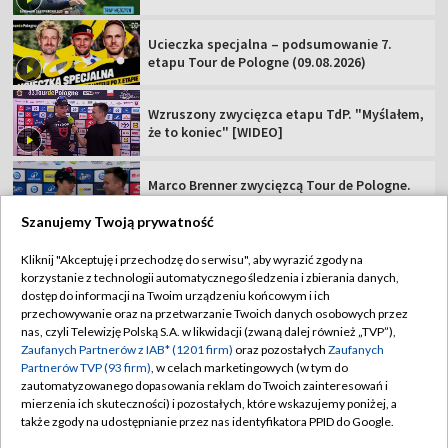
Ucieczka specjalna – podsumowanie 7.
etapu Tour de Pologne (09.08.2026)
Wzruszony zwycięzca etapu TdP. "Myślałem,
że to koniec" [WIDEO]
Marco Brenner zwycięzcą Tour de Pologne.
"To mój życiowy sukces" [WIDEO]
Szanujemy Twoją prywatność
Gruszczyński najlepszym z Polaków.
Kliknij "Akceptuję i przechodzę do serwisu", aby wyrazić zgody na
"Siedem dni świetnego ścigania" [WIDEO]
korzystanie z technologii automatycznego śledzenia i zbierania danych,
dostęp do informacji na Twoim urządzeniu końcowym i ich
przechowywanie oraz na przetwarzanie Twoich danych osobowych przez
nas, czyli Telewizję Polską S.A. w likwidacji (zwaną dalej również „TVP”),
Zaufanych Partnerów z IAB* (1201 firm)
oraz pozostałych
Zaufanych
Partnerów TVP (93 firm)
, w celach marketingowych (w tym do
TVP
zautomatyzowanego dopasowania reklam do Twoich zainteresowań i
mierzenia ich skuteczności) i pozostałych, które wskazujemy poniżej, a
Abonament TVP
Regulamin TVP
także zgody na udostępnianie przez nas identyfikatora PPID do Google.
Polityka prywatności
Sklep TVP