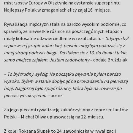
mistrzostw Europy w Olsztynie na dystansie supersprintu.
Najlepszy Polak w zmaganiach elity zajął 16. miejsce.
Rywalizacja mężczyzn stała na bardzo wysokim poziomie, co
sprawiło, że niewielkie różnice na poszczególnych etapach
miały kolosalne odzwierciedlenie w rezultatach.
– Gdybym był
w pierwszej grupie kolarskiej, pewnie mógłbym pokazać się z
innej strony podczas biegu. Dostałem się z 16. do finału i takie
samo miejsce zająłem. Jestem zadowolony –
dodaje Bruździak.
– To był trudny wyścig. Na początku pływania byłem bardzo
wysoko. Byłem w stanie dopłynąć na prowadzeniu na pierwszą
boję. Najgorzej było spiąć różnicę, która była na rowerze po
pierwszym okrążeniu –
ocenił.
Za jego plecami rywalizację zakończył inny z reprezentantów
Polski – Michał Oliwa uplasował sią na 22. miejscu.
Z kolei Roksana Słupek to 24. zawodniczka w rywalizacji