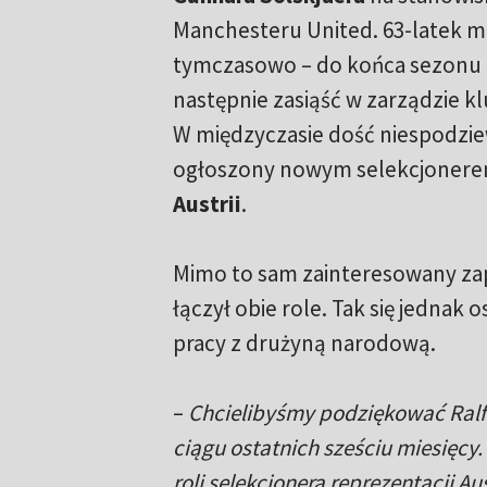
Manchesteru United. 63-latek mia
tymczasowo – do końca sezonu 2
następnie zasiąść w zarządzie k
W międzyczasie dość niespodzie
ogłoszony nowym selekcjoner
Austrii
.
Mimo to sam zainteresowany zap
łączył obie role. Tak się jednak 
pracy z drużyną narodową.
–
Chcielibyśmy podziękować Ralf
ciągu ostatnich sześciu miesięcy.
roli selekcjonera reprezentacji Au