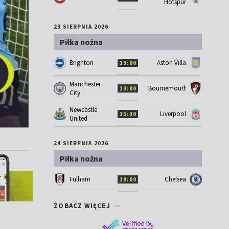
Hotspur
23 SIERPNIA 2026
Piłka nożna
Brighton
Aston Villa
13:00
Manchester
Bournemouth
13:00
City
Newcastle
Liverpool
15:30
United
24 SIERPNIA 2026
Piłka nożna
Fulham
Chelsea
19:00
ZOBACZ WIĘCEJ