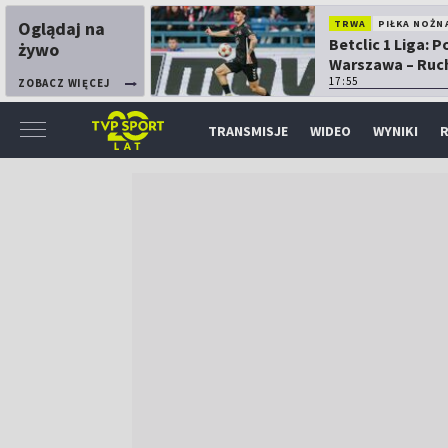
Oglądaj na
TRWA
PIŁKA NOŻN
Betclic 1 Liga: P
żywo
Warszawa – Ruc
Chorzów
17:55
ZOBACZ WIĘCEJ
TRANSMISJE
WIDEO
WYNIKI
R