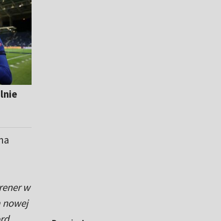
lnie
 na
rener w
a nowej
rd.