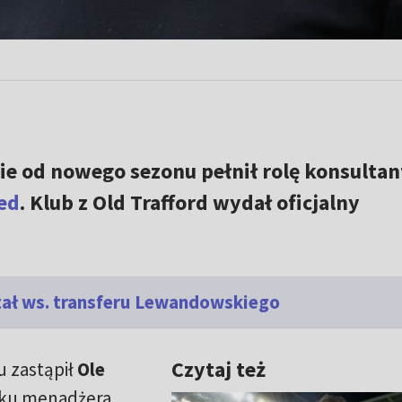
ie od nowego sezonu pełnił rolę konsultan
ed
. Klub z Old Trafford wydał oficjalny
zał ws. transferu Lewandowskiego
Czytaj też
u zastąpił
Ole
sku menadżera