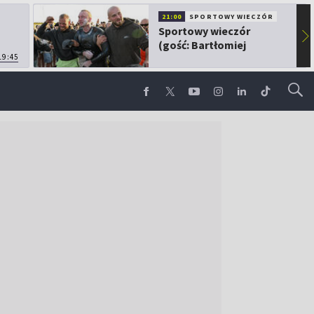
21:00
SPORTOWY WIECZÓR
Sportowy wieczór
▶
(gość: Bartłomiej
19:45
Kubkowski)