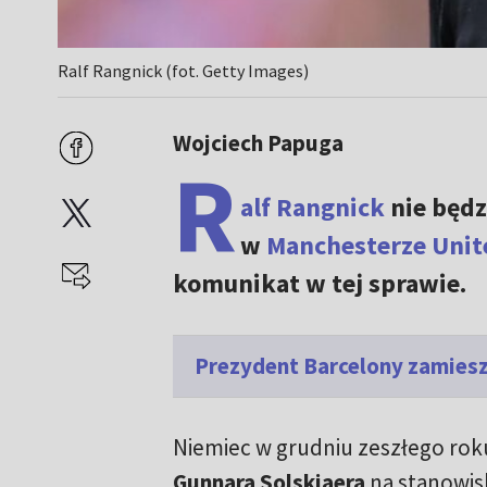
Ralf Rangnick (fot. Getty Images)
Wojciech Papuga
R
alf Rangnick
nie będz
w
Manchesterze Unit
komunikat w tej sprawie.
Prezydent Barcelony zamies
Niemiec w grudniu zeszłego rok
Gunnara Solskjaera
na stanowi