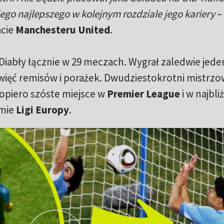
go najlepszego w kolejnym rozdziale jego kariery
–
acie
Manchesteru United
.
iabły łącznie w 29 meczach. Wygrał zaledwie jede
więć remisów i porażek. Dwudziestokrotni mistrzo
dopiero szóste miejsce w
Premier League
i w najbl
omie
Ligi Europy
.