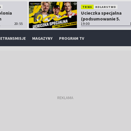
A
TRWA
KOLARSTWO
olonia
Ucieczka specjalna
h
(podsumowanie 5.
20:55
etapu TdP)
19:00
ETRANSMISJE
MAGAZYNY
PROGRAM TV