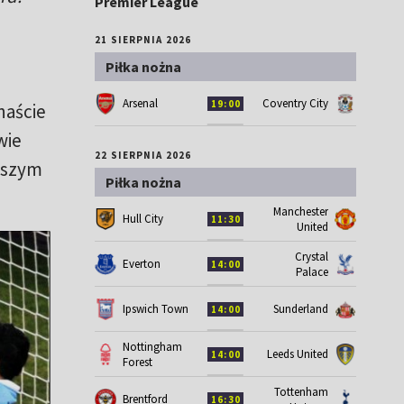
Premier League
21 SIERPNIA 2026
Piłka nożna
Arsenal
Coventry City
19:00
naście
wie
22 SIERPNIA 2026
iższym
Piłka nożna
Manchester
Hull City
11:30
United
Crystal
Everton
14:00
Palace
Ipswich Town
Sunderland
14:00
Nottingham
Leeds United
14:00
Forest
Tottenham
Brentford
16:30