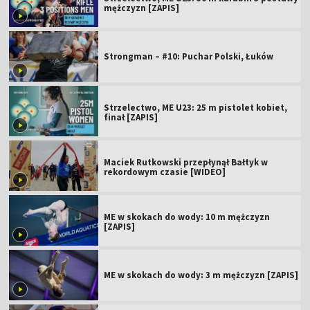
mężczyzn [ZAPIS]
Strongman – #10: Puchar Polski, Łuków
Strzelectwo, ME U23: 25 m pistolet kobiet,
finał [ZAPIS]
Maciek Rutkowski przepłynął Bałtyk w
rekordowym czasie [WIDEO]
ME w skokach do wody: 10 m mężczyzn
[ZAPIS]
ME w skokach do wody: 3 m mężczyzn [ZAPIS]