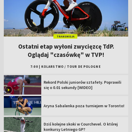
TRANSMISJA
Ostatni etap wyłoni zwycięzcę TdP.
Oglądaj "czasówkę" w TVP!
7:00
|
KOLARSTWO
/
TOUR DE POLOGNE
Rekord Polski juniorów sztafety. Poprawili
się o 0.01 sekundy [WIDEO]
Aryna Sabalenka poza turniejem w Toronto!
Dziś kolejne skoki w Courchevel. O której
konkursy Letniego GP?