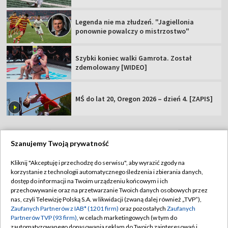
Legenda nie ma złudzeń. "Jagiellonia
ponownie powalczy o mistrzostwo"
Szybki koniec walki Gamrota. Został
zdemolowany [WIDEO]
MŚ do lat 20, Oregon 2026 – dzień 4. [ZAPIS]
Szanujemy Twoją prywatność
TVP
Kliknij "Akceptuję i przechodzę do serwisu", aby wyrazić zgody na
korzystanie z technologii automatycznego śledzenia i zbierania danych,
Abonament TVP
Regulamin TVP
dostęp do informacji na Twoim urządzeniu końcowym i ich
Polityka prywatności
Sklep TVP
przechowywanie oraz na przetwarzanie Twoich danych osobowych przez
nas, czyli Telewizję Polską S.A. w likwidacji (zwaną dalej również „TVP”),
Biuro Reklamy
Moje zgody
Zaufanych Partnerów z IAB* (1201 firm)
oraz pozostałych
Zaufanych
Partnerów TVP (93 firm)
, w celach marketingowych (w tym do
Oferta Handlowa
Biuro reklamy
zautomatyzowanego dopasowania reklam do Twoich zainteresowań i