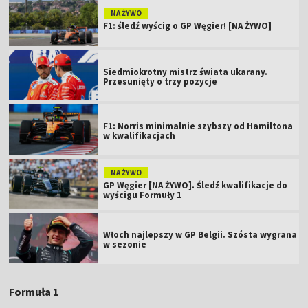
NA ŻYWO
F1: śledź wyścig o GP Węgier! [NA ŻYWO]
Siedmiokrotny mistrz świata ukarany.
Przesunięty o trzy pozycje
F1: Norris minimalnie szybszy od Hamiltona
w kwalifikacjach
NA ŻYWO
GP Węgier [NA ŻYWO]. Śledź kwalifikacje do
wyścigu Formuły 1
Włoch najlepszy w GP Belgii. Szósta wygrana
w sezonie
Formuła 1