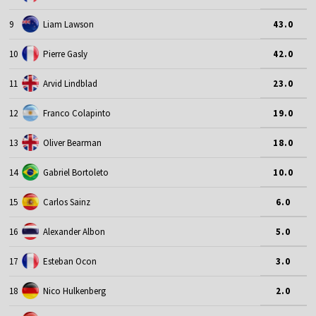
9
Liam Lawson
43.0
10
Pierre Gasly
42.0
11
Arvid Lindblad
23.0
12
Franco Colapinto
19.0
13
Oliver Bearman
18.0
14
Gabriel Bortoleto
10.0
15
Carlos Sainz
6.0
16
Alexander Albon
5.0
17
Esteban Ocon
3.0
18
Nico Hulkenberg
2.0