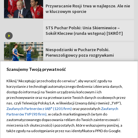
Przywracanie Rosji trwa w najlepsze. Ale nie
w kluczowym sporcie
STS Puchar Polski: Unia Skierniewice –
Sokół Kleczew (runda wstępna) [SKRÓT]
Niespodzianki w Pucharze Polski.
Pierwszoligowcy poza rozgrywkami
Szanujemy Twoją prywatność
Kliknij "Akceptuję i przechodzę do serwisu", aby wyrazić zgody na
korzystanie z technologii automatycznego śledzenia i zbierania danych,
TVP
dostęp do informacji na Twoim urządzeniu końcowym i ich
Abonament TVP
Regulamin TVP
przechowywanie oraz na przetwarzanie Twoich danych osobowych przez
nas, czyli Telewizję Polską S.A. w likwidacji (zwaną dalej również „TVP”),
Polityka prywatności
Sklep TVP
Zaufanych Partnerów z IAB* (1201 firm)
oraz pozostałych
Zaufanych
Partnerów TVP (93 firm)
, w celach marketingowych (w tym do
Biuro Reklamy
Moje zgody
zautomatyzowanego dopasowania reklam do Twoich zainteresowań i
mierzenia ich skuteczności) i pozostałych, które wskazujemy poniżej, a
Oferta Handlowa
Biuro reklamy
także zgody na udostępnianie przez nas identyfikatora PPID do Google.
Telegazeta ogłoszenia
Kontakt