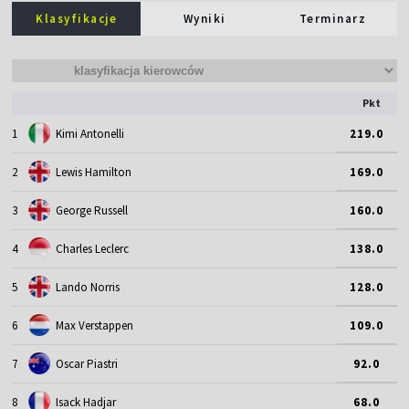
Klasyfikacje
Wyniki
Terminarz
Pkt
1
Kimi Antonelli
219.0
2
Lewis Hamilton
169.0
3
George Russell
160.0
4
Charles Leclerc
138.0
5
Lando Norris
128.0
6
Max Verstappen
109.0
7
Oscar Piastri
92.0
8
Isack Hadjar
68.0