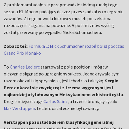
Z problemami udało się przeprowadzić siódmą rundę tego
sezonu F1. Mocno padający deszcz przeszkadzał w rozegraniu
zawodów. Z tego powodu kierowcy musieli poczekać na
rozpoczęcie ścigania na poważnie. A potem znów wyścig
został przerwany po wypadku Micka Schumachera.
Zobacz też:
Formuła 1: Mick Schumacher rozbił bolid podczas
Grand Prix Monako
To
Charles Leclerc
startował z pole position i mógł w
ojczyźnie sięgnąć po upragniony sukces. Jednak rywale tym
razem okazali się sprytniejsi, jeśli chodzi o taktykę.
Sergio
Perez okazał się zwycięzcą i z trzema wygranymi jest
najbardziej utytułowanym Meksykaninem w historii cyklu
.
Drugie miejsce zajął
Carlos Sainz
, a trzecie broniący tytułu
Max Verstappen
. Leclerc ostatecznie był czwarty.
Verstappen pozostał liderem klasyfikacji generalnej
.