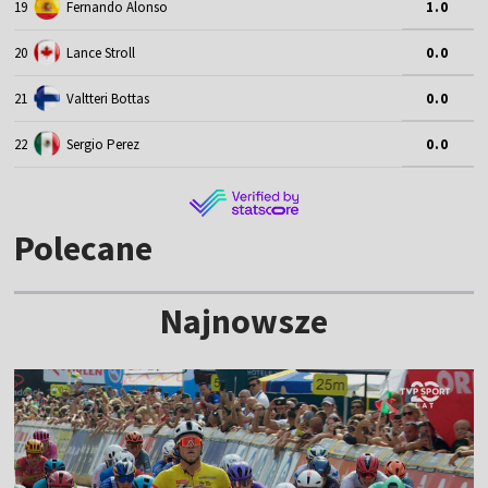
19
Fernando Alonso
1.0
20
Lance Stroll
0.0
21
Valtteri Bottas
0.0
22
Sergio Perez
0.0
Polecane
Najnowsze