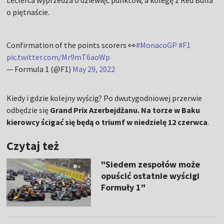
Leclerca wyprzedza o dziewięć punktów, a kolegę z Red Bulla
o piętnaście.
Confirmation of the points scorers 👀
#MonacoGP
#F1
pic.twitter.com/Mr9mT6aoWp
— Formula 1 (@F1)
May 29, 2022
Kiedy i gdzie kolejny wyścig? Po dwutygodniowej przerwie
odbędzie się
Grand Prix Azerbejdżanu. Na torze w Baku
kierowcy ścigać się będą o triumf w niedzielę 12 czerwca
.
Czytaj też
"Siedem zespołów może
opuścić ostatnie wyścigi
Formuły 1"