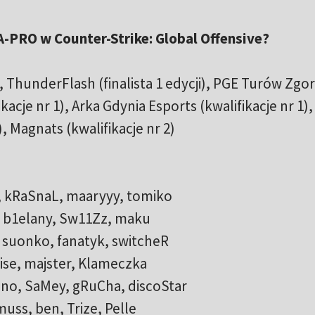
A-PRO w Counter-Strike: Global Offensive?
, ThunderFlash (finalista 1 edycji), PGE Turów Zgo
cje nr 1), Arka Gdynia Esports (kwalifikacje nr 1),
, Magnats (kwalifikacje nr 2)
3, kRaSnaL, maaryyy, tomiko
 b1elany, Sw11Zz, maku
, suonko, fanatyk, switcheR
ise, majster, Klameczka
ono, SaMey, gRuCha, discoStar
muss, ben, Trize, Pelle