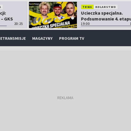
A
TRWA
KOLARSTWO
cji:
Ucieczka specjalna.
 – GKS
Podsumowanie 4. etap
20:25
TdP
19:00
ETRANSMISJE
MAGAZYNY
PROGRAM TV