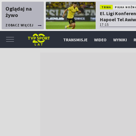
Oglądaj na
TRWA
PIŁKA NOŻN
El. Ligi Konferen
żywo
Hapoel Tel Awiw
Katowice
17:15
ZOBACZ WIĘCEJ
TRANSMISJE
WIDEO
WYNIKI
R