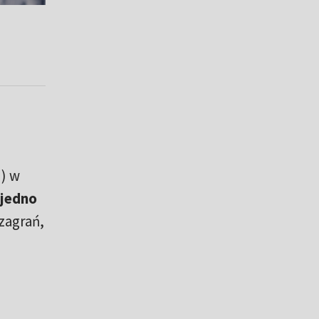
) w
 jedno
zagrań,