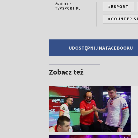
ŹRÓDŁO:
#ESPORT
TVPSPORT.PL
#COUNTER ST
UDOSTĘPNIJ NA FACEBOOKU
Zobacz też