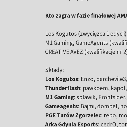
Kto zagra w fazie finałowej AM
Los Kogutos (zwycięzca 1 edycji)
M1 Gaming, GameAgents (kwalifika
CREATIVE AVEZ (kwalifikacje nr 2)
Składy:
Los Kogutos
: Enzo, darchevile
Thunderflash
: pawkoem, kapol,
M1 Gaming
: splawik, Frontsider
Gameagents
: Bajmi, dombel, no
PGE Turów Zgorzelec
: repo, m
Arka Gdynia Esports
: cedrO, to