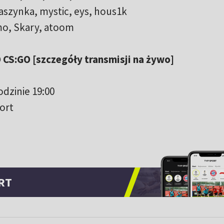
aszynka, mystic, eys, hous1k
amo, Skary, atoom
 CS:GO [szczegóły transmisji na żywo]
odzinie 19:00
ort
RT