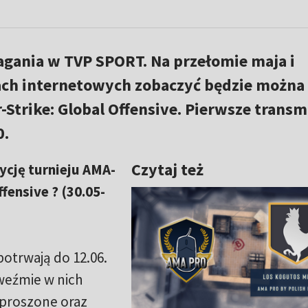
gania w TVP SPORT. Na przełomie maja i
ach internetowych zobaczyć będzie można
Strike: Global Offensive. Pierwsze transm
0.
Czytaj też
ycję turnieju AMA-
fensive ? (30.05-
potrwają do 12.06.
 weźmie w nich
aproszone oraz