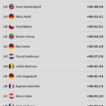
138
Soren Waerenskjold
+05:48:38
139
Niklas Markl
+05:51:31
140
Pavel Bittner
+05:51:51
141
Biniam Girmay
+05:54:20
142
Max Kanter
+05:55:29
143
Pascal Eenkhoorn
+05:57:18
144
Jenthe Biermans
+06:01:44
145
John Degenkolb
+06:01:44
146
Baptiste Veistroffer
+06:02:14
147
Marco Haller
+06:02:20