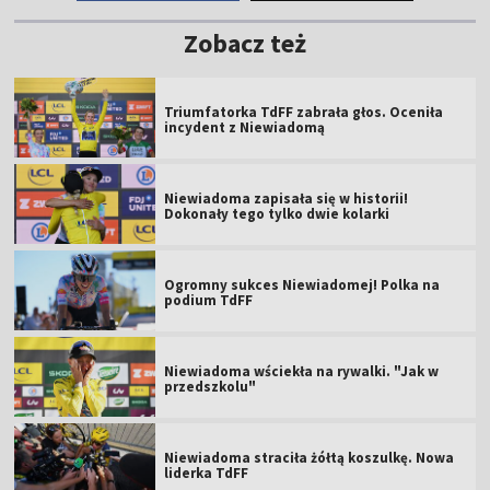
Zobacz też
Triumfatorka TdFF zabrała głos. Oceniła
incydent z Niewiadomą
Niewiadoma zapisała się w historii!
Dokonały tego tylko dwie kolarki
Ogromny sukces Niewiadomej! Polka na
podium TdFF
Niewiadoma wściekła na rywalki. "Jak w
przedszkolu"
Niewiadoma straciła żółtą koszulkę. Nowa
liderka TdFF