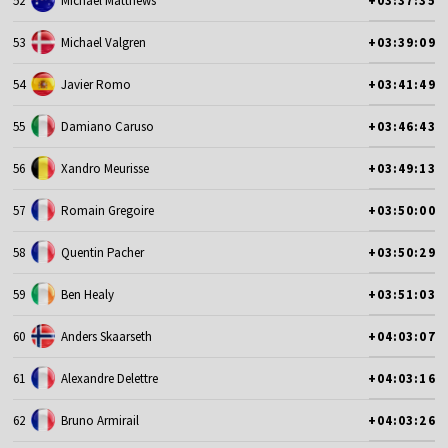
52
Michael Matthews
+03:37:35
53
Michael Valgren
+03:39:09
54
Javier Romo
+03:41:49
55
Damiano Caruso
+03:46:43
56
Xandro Meurisse
+03:49:13
57
Romain Gregoire
+03:50:00
58
Quentin Pacher
+03:50:29
59
Ben Healy
+03:51:03
60
Anders Skaarseth
+04:03:07
61
Alexandre Delettre
+04:03:16
62
Bruno Armirail
+04:03:26