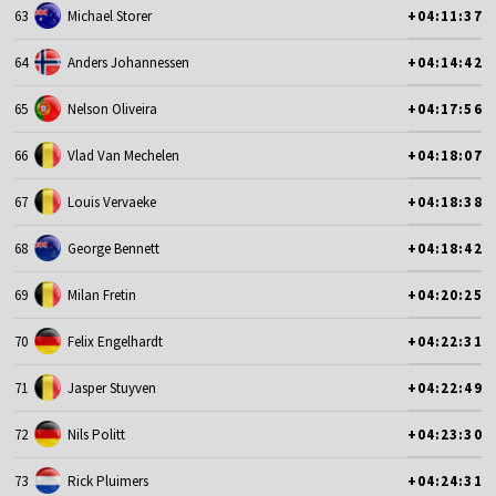
63
Michael Storer
+04:11:37
64
Anders Johannessen
+04:14:42
65
Nelson Oliveira
+04:17:56
66
Vlad Van Mechelen
+04:18:07
67
Louis Vervaeke
+04:18:38
68
George Bennett
+04:18:42
69
Milan Fretin
+04:20:25
70
Felix Engelhardt
+04:22:31
71
Jasper Stuyven
+04:22:49
72
Nils Politt
+04:23:30
73
Rick Pluimers
+04:24:31