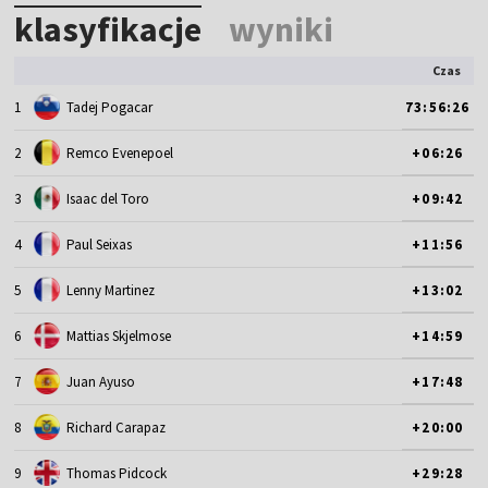
klasyfikacje
wyniki
Czas
1
Tadej Pogacar
73:56:26
2
Remco Evenepoel
+06:26
3
Isaac del Toro
+09:42
4
Paul Seixas
+11:56
5
Lenny Martinez
+13:02
6
Mattias Skjelmose
+14:59
7
Juan Ayuso
+17:48
8
Richard Carapaz
+20:00
9
Thomas Pidcock
+29:28