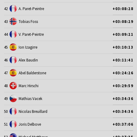
42
A. Paret-Peintre
+03:08:28
43
Tobias Foss
+03:08:29
44
V. Paret-Peintre
+03:09:21
45
Ion Izagirre
+03:10:13
46
Alex Baudin
+03:11:41
47
Abel Balderstone
+03:24:26
48
Marc Hirschi
+03:29:59
49
Mathias Vacek
+03:34:36
50
Nicolas Breuillard
+03:34:36
51
Joris Delbove
+03:37:06