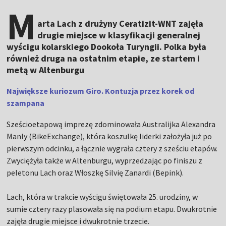
M
arta Lach z drużyny Ceratizit-WNT zajęła
drugie miejsce w klasyfikacji generalnej
wyścigu kolarskiego Dookoła Turyngii. Polka była
również druga na ostatnim etapie, ze startem i
metą w Altenburgu
Największe kuriozum Giro. Kontuzja przez korek od
szampana
Sześcioetapową imprezę zdominowała Australijka Alexandra
Manly (BikeExchange), która koszulkę liderki założyła już po
pierwszym odcinku, a łącznie wygrała cztery z sześciu etapów.
Zwyciężyła także w Altenburgu, wyprzedzając po finiszu z
peletonu Lach oraz Włoszkę Silvię Zanardi (Bepink).
Lach, która w trakcie wyścigu świętowała 25. urodziny, w
sumie cztery razy plasowała się na podium etapu. Dwukrotnie
zajęła drugie miejsce i dwukrotnie trzecie.