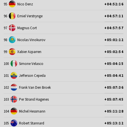
95
Nico Denz
+04:52:16
96
Emiel Verstrynge
+04:57:11
97
Magnus Cort
+04:57:57
98
Nicolas Vinokurov
+05:01:12
99
Xabier Azparren
+05:02:54
100
Simone Velasco
+05:04:15
101
Jefferson Cepeda
+05:04:42
102
Frank Van Den Broek
+05:07:36
103
Per Strand Hagenes
+05:07:45
104
Michel Hessmann
+05:11:28
105
Robert Stannard
+05:13:12