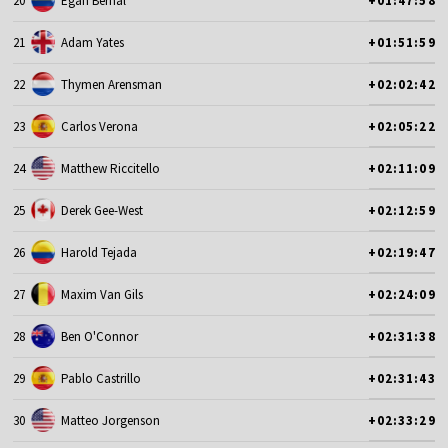
20
Egan Bernal
+01:47:58
21
Adam Yates
+01:51:59
22
Thymen Arensman
+02:02:42
23
Carlos Verona
+02:05:22
24
Matthew Riccitello
+02:11:09
25
Derek Gee-West
+02:12:59
26
Harold Tejada
+02:19:47
27
Maxim Van Gils
+02:24:09
28
Ben O'Connor
+02:31:38
29
Pablo Castrillo
+02:31:43
30
Matteo Jorgenson
+02:33:29