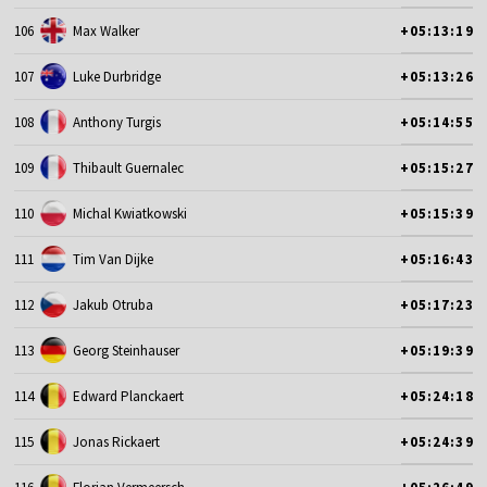
106
Max Walker
+05:13:19
107
Luke Durbridge
+05:13:26
108
Anthony Turgis
+05:14:55
109
Thibault Guernalec
+05:15:27
110
Michal Kwiatkowski
+05:15:39
111
Tim Van Dijke
+05:16:43
112
Jakub Otruba
+05:17:23
113
Georg Steinhauser
+05:19:39
114
Edward Planckaert
+05:24:18
115
Jonas Rickaert
+05:24:39