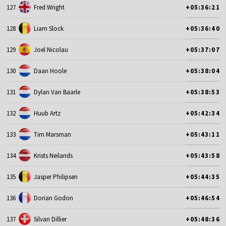
127
Fred Wright
+05:36:21
128
Liam Slock
+05:36:40
129
Joel Nicolau
+05:37:07
130
Daan Hoole
+05:38:04
131
Dylan Van Baarle
+05:38:53
132
Huub Artz
+05:42:34
133
Tim Marsman
+05:43:11
134
Krists Neilands
+05:43:58
135
Jasper Philipsen
+05:44:35
136
Dorian Godon
+05:46:54
137
Silvan Dillier
+05:48:36