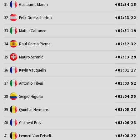
31
Guillaume Martin
+02:34:15
32
Felix Grossschartner
+02:43:22
33
Mattia Cattaneo
+02:51:19
34
Raul Garcia Pierna
+02:52:32
35
Mauro Schmid
+02:53:29
36
Kevin Vauquelin
+03:01:17
37
Antonio Tiberi
+03:03:52
38
Sergio Higuita
+03:04:35
39
Quinten Hermans
+03:05:23
40
Clement Braz
+03:06:23
41
Lennert Van Eetvelt
+03:08:22