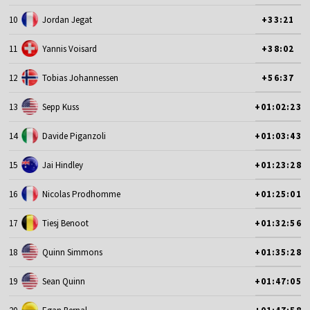
10
Jordan Jegat
+33:21
11
Yannis Voisard
+38:02
12
Tobias Johannessen
+56:37
13
Sepp Kuss
+01:02:23
14
Davide Piganzoli
+01:03:43
15
Jai Hindley
+01:23:28
16
Nicolas Prodhomme
+01:25:01
17
Tiesj Benoot
+01:32:56
18
Quinn Simmons
+01:35:28
19
Sean Quinn
+01:47:05