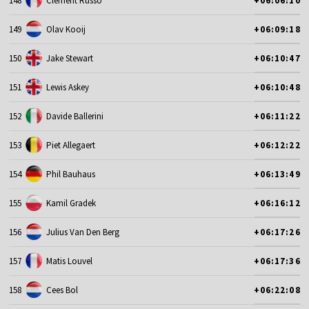
148
Clement Russo
+06:06:10
149
Olav Kooij
+06:09:18
150
Jake Stewart
+06:10:47
151
Lewis Askey
+06:10:48
152
Davide Ballerini
+06:11:22
153
Piet Allegaert
+06:12:22
154
Phil Bauhaus
+06:13:49
155
Kamil Gradek
+06:16:12
156
Julius Van Den Berg
+06:17:26
157
Matis Louvel
+06:17:36
158
Cees Bol
+06:22:08