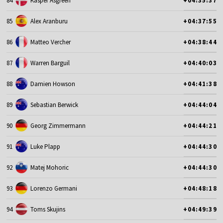
84
Kasper Asgreen
+04:35:37
85
Alex Aranburu
+04:37:55
86
Matteo Vercher
+04:38:44
87
Warren Barguil
+04:40:03
88
Damien Howson
+04:41:38
89
Sebastian Berwick
+04:44:04
90
Georg Zimmermann
+04:44:21
91
Luke Plapp
+04:44:30
92
Matej Mohoric
+04:44:30
93
Lorenzo Germani
+04:48:18
94
Toms Skujins
+04:49:39