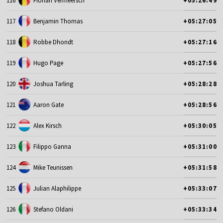
116
Florian Vermeersch
+05:26:49
117
Benjamin Thomas
+05:27:05
118
Robbe Dhondt
+05:27:16
119
Hugo Page
+05:27:56
120
Joshua Tarling
+05:28:28
121
Aaron Gate
+05:28:56
122
Alex Kirsch
+05:30:05
123
Filippo Ganna
+05:31:00
124
Mike Teunissen
+05:31:58
125
Julian Alaphilippe
+05:33:07
126
Stefano Oldani
+05:33:34