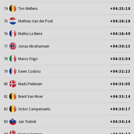
74
Tim Wellens
+04:25:28
75
Mathieu Van der Poel
+04:26:28
76
Mathis Le Berre
+04:26:49
77
Jonas Abrahamsen
+04:30:23
78
Marco Frigo
+04:32:04
79
Ewen Costiou
+04:32:23
80
Mads Pedersen
+04:33:05
81
Brent Van Moer
+04:33:14
82
Victor Campenaerts
+04:34:17
83
Jan Tratnik
+04:34:24