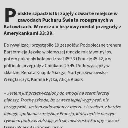
P
olskie szpadzistki zajęły czwarte miejsce w
zawodach Pucharu Świata rozegranych w
Katowicach. W meczu o brązowy medal przegrały z
Amerykankami 33:39.
Do rywalizacji przystąpiło 19 zespołów. Podopieczne trenera
Bartłomieja Języka w pierwszej rundzie miały wolny los,
potem pokonały kolejno Izrael 45:33 i Francję 45:42, a w
półfinale przegrały z Chinkami 29:45. Polki wystąpiły w
składzie: Renata Knapik-Miazga, Martyna Swatowska-
Wenglarczyk, Kamila Pytka, Alicja Klasik.
– Jestem już przyzwyczajony do emocji na szermierczej
planszy. Trochę szkoda, bo zawsze lepiej wygrywać, niż
przegrywać. Jestem zadowolony z meczu z Izraelem, z bardzo
fajnego spotkania z +ciężką+ Francją, która będzie naszym
rywalem podczas zbliżających się mistrzostw Europy –
ocenił
trener Polek Bartłomiej Język.