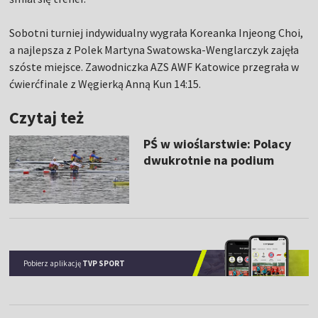
Sobotni turniej indywidualny wygrała Koreanka Injeong Choi,
a najlepsza z Polek Martyna Swatowska-Wenglarczyk zajęła
szóste miejsce. Zawodniczka AZS AWF Katowice przegrała w
ćwierćfinale z Węgierką Anną Kun 14:15.
Czytaj też
PŚ w wioślarstwie: Polacy
dwukrotnie na podium
Pobierz aplikację
TVP SPORT