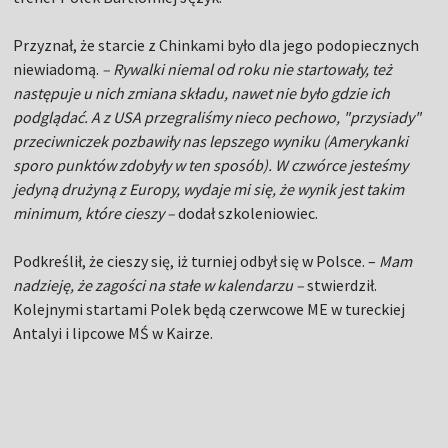
Przyznał, że starcie z Chinkami było dla jego podopiecznych
niewiadomą.
– Rywalki niemal od roku nie startowały, też
następuje u nich zmiana składu, nawet nie było gdzie ich
podglądać. A z USA przegraliśmy nieco pechowo, "przysiady"
przeciwniczek pozbawiły nas lepszego wyniku (Amerykanki
sporo punktów zdobyły w ten sposób). W czwórce jesteśmy
jedyną drużyną z Europy, wydaje mi się, że wynik jest takim
minimum, które cieszy –
dodał szkoleniowiec.
Podkreślił, że cieszy się, iż turniej odbył się w Polsce. –
Mam
nadzieję, że zagości na stałe w kalendarzu –
stwierdził.
Kolejnymi startami Polek będą czerwcowe ME w tureckiej
Antalyi i lipcowe MŚ w Kairze.