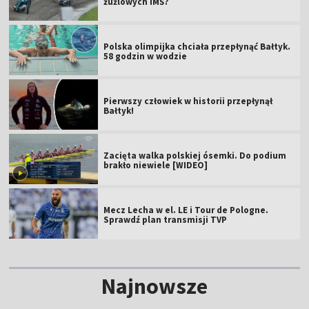
żużlowych IMŚ?
Polska olimpijka chciała przepłynąć Bałtyk.
58 godzin w wodzie
Pierwszy człowiek w historii przepłynął
Bałtyk!
Zacięta walka polskiej ósemki. Do podium
brakło niewiele [WIDEO]
Mecz Lecha w el. LE i Tour de Pologne.
Sprawdź plan transmisji TVP
Najnowsze