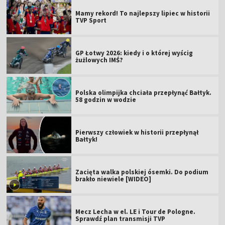
Mamy rekord! To najlepszy lipiec w historii
TVP Sport
GP Łotwy 2026: kiedy i o której wyścig
żużlowych IMŚ?
Polska olimpijka chciała przepłynąć Bałtyk.
58 godzin w wodzie
Pierwszy człowiek w historii przepłynął
Bałtyk!
Zacięta walka polskiej ósemki. Do podium
brakło niewiele [WIDEO]
Mecz Lecha w el. LE i Tour de Pologne.
Sprawdź plan transmisji TVP