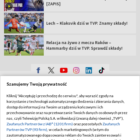
[ZAPIS]
Lech – Klaksvik dziś w TVP. Znamy składy!
Relacja na żywo z meczu Raków –
Hammarby dziś w TVP. Sprawdź składy!
TVP
Szanujemy Twoją prywatność
Abonament TVP
Regulamin TVP
Kliknij "Akceptuję i przechodzę do serwisu", aby wyrazić zgody na
Polityka prywatności
Sklep TVP
korzystanie z technologii automatycznego śledzenia i zbierania danych,
dostęp do informacji na Twoim urządzeniu końcowym i ich
Biuro Reklamy
Moje zgody
przechowywanie oraz na przetwarzanie Twoich danych osobowych przez
nas, czyli Telewizję Polską S.A. w likwidacji (zwaną dalej również „TVP”),
Oferta Handlowa
Biuro reklamy
Zaufanych Partnerów z IAB* (1201 firm)
oraz pozostałych
Zaufanych
Partnerów TVP (93 firm)
, w celach marketingowych (w tym do
Telegazeta ogłoszenia
Kontakt
zautomatyzowanego dopasowania reklam do Twoich zainteresowań i