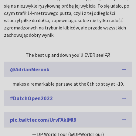
się na niezwykle ryzykowną próbę jej wybicia. To się udało, po
czym trafił 14-metrowego putta, czyli z tej odległości
wtoczył piłkę do dołka, zapewniając sobie nie tylko radość
zgromadzonych na trybunie kibiców, ale przede wszystkich
zachowując dobry wynik.
The best up and down you'll EVER see! 🤯
@AdrianMeronk
makes a remarkable par save at the 8th to stay at -10.
#DutchOpen2022
pic.twitter.com/UrvFAklMl9
— DP World Tour (@DPWorldTour)