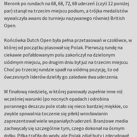
Meronk po rundach na 68, 68, 72, 68 uderzeń (czyli 12 poniżej
par) stanął na trzecim miejscu podium, a trójka medalistów
wywalczyła awans do turnieju nazywanego również British
Open.
Końcówka Dutch Open była pełna przetasowań w czołówce, w
której od początku plasował się Polak. Pierwszą rundę na
ciekawie pofałdowanym polu zakończył na dzielonym
siódmym miejscu, po drugim dniu był już na trzecim miejscu.
Choć po trzeciej rundzie spadł na siódmą pozycję, to od
ówczesnych liderów dzieliły go zaledwie dwa uderzenia.
W finałową niedzielę, w której panowały zupełnie inne niż
wcześniej warunki (po nocnych opadach i odrobina
porannego deszczu pole stało się nieco bardziej miękkie, co
zwykle spowalnia toczenie się piłek) wrocławianin
zaprezentował wiele wspaniałych uderzeń. Branżowe media
zachwycały się szczególnie tym, czego dokonał na ósmym
dołku. Piłka trafiła do wody, ale Polak zdjął buty i zdecydował