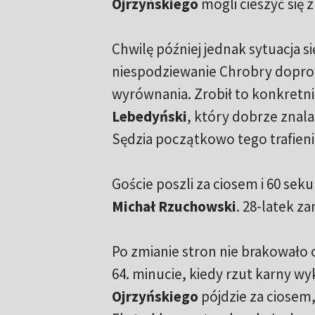
Ojrzyńskiego
mogli cieszyć się 
Chwilę później jednak sytuacja si
niespodziewanie Chrobry dopro
wyrównania. Zrobił to konkretn
Lebedyński
, który dobrze znala
Sędzia początkowo tego trafienia 
Goście poszli za ciosem i 60 se
Michał Rzuchowski
. 28-latek z
Po zmianie stron nie brakowało o
64. minucie, kiedy rzut karny w
Ojrzyńskiego
pójdzie za ciosem, 