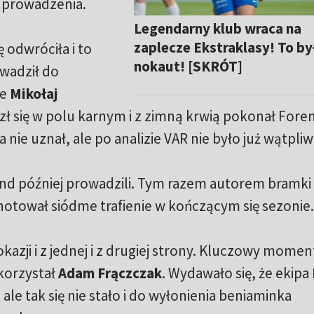
z prowadzenia.
Legendarny klub wraca na
zaplecze Ekstraklasy! To by
ę odwróciła i to
nokaut! [SKRÓT]
wadził do
ie
Mikołaj
zł się w polu karnym i z zimną krwią pokonał Fore
nie uznał, ale po analizie VAR nie było już wątpliw
kund później prowadzili. Tym razem autorem bramki
anotował siódme trafienie w kończącym się sezonie.
kazji i z jednej i z drugiej strony. Kluczowy momen
ykorzystał
Adam Frączczak
. Wydawało się, że ekipa
ale tak się nie stało i do wyłonienia beniaminka