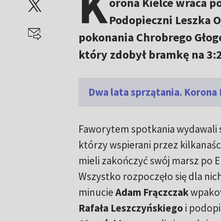
K
orona Kielce wraca p
Podopieczni Leszka 
pokonania Chrobrego Głogó
który zdobył bramkę na 3:2
Dwa lata sprzątania. Korona 
Faworytem spotkania wydawali 
którzy wspierani przez kilkanaśc
mieli zakończyć swój marsz po E
Wszystko rozpoczęło się dla nic
minucie
Adam Frączczak
wpakow
Rafała Leszczyńskiego
i podop