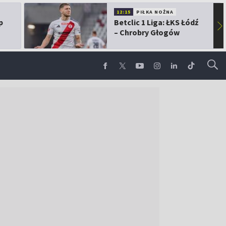
12:15
PIŁKA NOŻNA
p
Betclic 1 Liga: ŁKS Łódź
▶
– Chrobry Głogów