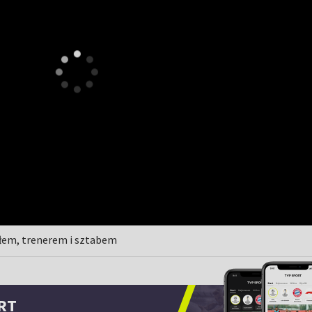
ołem, trenerem i sztabem
RT