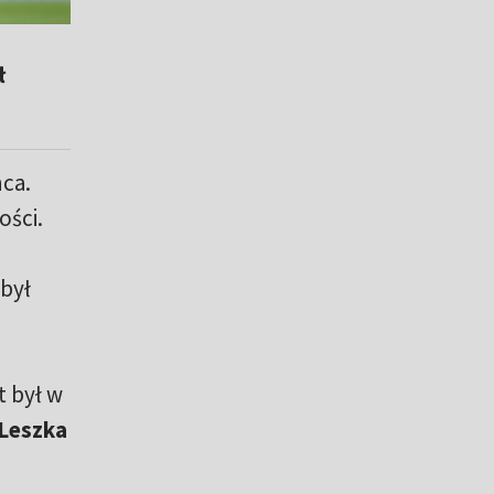
ł
nca.
ości.
 był
t był w
Leszka