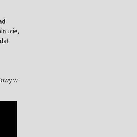
ad
minucie,
 dał
wkowy w