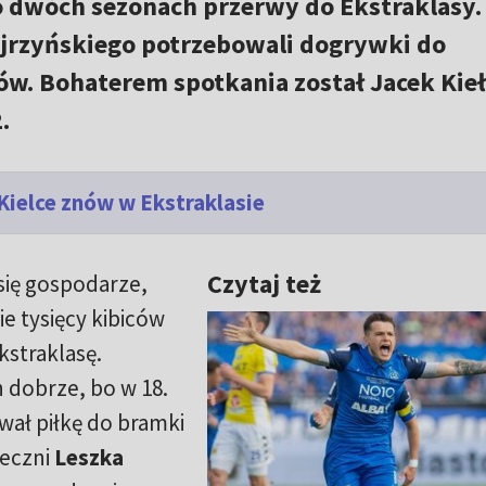
o dwóch sezonach przerwy do Ekstraklasy.
Ojrzyńskiego potrzebowali dogrywki do
w. Bohaterem spotkania został Jacek Kieł
.
Kielce znów w Ekstraklasie
Czytaj też
się gospodarze,
ie tysięcy kibiców
kstraklasę.
h dobrze, bo w 18.
ał piłkę do bramki
ieczni
Leszka