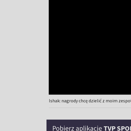
Ishak: nagrody chcę dzielić z moim zesp
Pobierz aplikację
TVP SPO