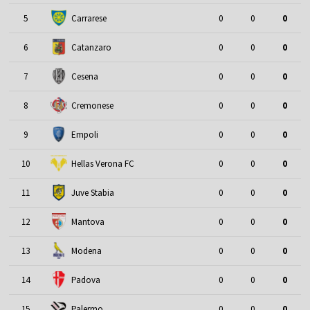
5
Carrarese
0
0
0
6
Catanzaro
0
0
0
7
Cesena
0
0
0
8
Cremonese
0
0
0
9
Empoli
0
0
0
10
Hellas Verona FC
0
0
0
11
Juve Stabia
0
0
0
12
Mantova
0
0
0
13
Modena
0
0
0
14
Padova
0
0
0
15
Palermo
0
0
0