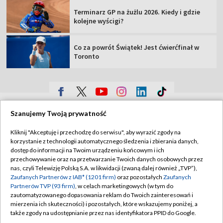
Terminarz GP na żużlu 2026. Kiedy i gdzie
kolejne wyścigi?
Co za powrót Świątek! Jest ćwierćfinał w
Toronto
TVP
Szanujemy Twoją prywatność
Abonament TVP
Regulamin TVP
Kliknij "Akceptuję i przechodzę do serwisu", aby wyrazić zgody na
Polityka prywatności
Sklep TVP
korzystanie z technologii automatycznego śledzenia i zbierania danych,
dostęp do informacji na Twoim urządzeniu końcowym i ich
Biuro Reklamy
Moje zgody
przechowywanie oraz na przetwarzanie Twoich danych osobowych przez
nas, czyli Telewizję Polską S.A. w likwidacji (zwaną dalej również „TVP”),
Oferta Handlowa
Biuro reklamy
Zaufanych Partnerów z IAB* (1201 firm)
oraz pozostałych
Zaufanych
Partnerów TVP (93 firm)
, w celach marketingowych (w tym do
Telegazeta ogłoszenia
Kontakt
zautomatyzowanego dopasowania reklam do Twoich zainteresowań i
Emisja w TVP
mierzenia ich skuteczności) i pozostałych, które wskazujemy poniżej, a
także zgody na udostępnianie przez nas identyfikatora PPID do Google.
Kanały
Rada Programowa