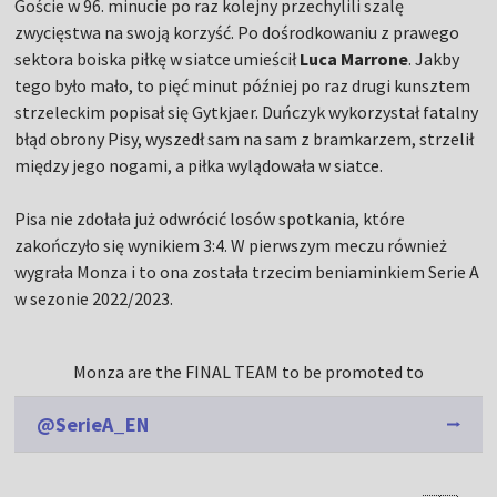
Goście w 96. minucie po raz kolejny przechylili szalę
zwycięstwa na swoją korzyść. Po dośrodkowaniu z prawego
sektora boiska piłkę w siatce umieścił
Luca Marrone
. Jakby
tego było mało, to pięć minut później po raz drugi kunsztem
strzeleckim popisał się Gytkjaer. Duńczyk wykorzystał fatalny
błąd obrony Pisy, wyszedł sam na sam z bramkarzem, strzelił
między jego nogami, a piłka wylądowała w siatce.
Pisa nie zdołała już odwrócić losów spotkania, które
zakończyło się wynikiem 3:4. W pierwszym meczu również
wygrała Monza i to ona została trzecim beniaminkiem Serie A
w sezonie 2022/2023.
Monza are the FINAL TEAM to be promoted to
@SerieA_EN