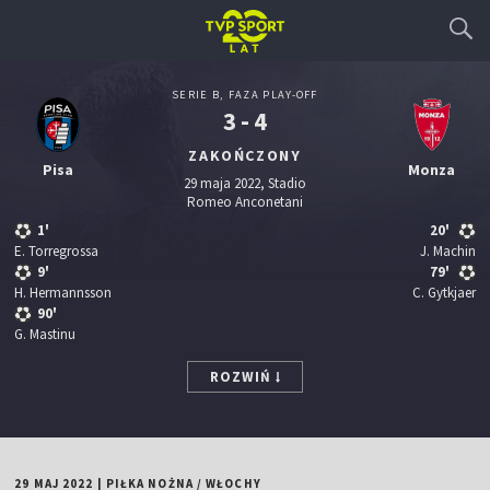
SERIE B, FAZA PLAY-OFF
3 - 4
ZAKOŃCZONY
Pisa
Monza
29 maja 2022, Stadio
Romeo Anconetani
1'
20'
E. Torregrossa
J. Machin
9'
79'
H. Hermannsson
C. Gytkjaer
90'
G. Mastinu
ROZWIŃ
29 MAJ 2022
|
PIŁKA NOŻNA
/
WŁOCHY