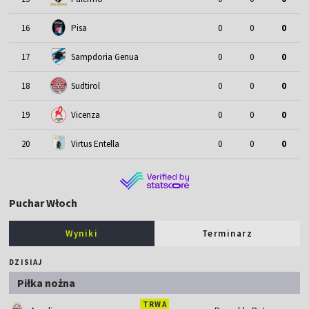
16
Pisa
0
0
0
17
Sampdoria Genua
0
0
0
18
Sudtirol
0
0
0
19
Vicenza
0
0
0
20
Virtus Entella
0
0
0
Puchar Włoch
Wyniki
Terminarz
DZISIAJ
Piłka nożna
TRWA