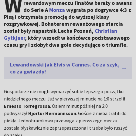
W
rewanżowym meczu finałów baraży o awans
do Serie A
Monza
wygrała po dogrywce 4:3 z
Pisą i otrzymała promocję do wyższej klasy
rozgrywkowej. Bohaterem rewanżowego starcia
został były napastnik Lecha Poznań,
Christian
Gytkjaer
, który wszedł w końcówce podstawowego
czasu gry i zdobył dwa gole decydujące o triumfie.
Lewandowski jak Elvis w Cannes. Co za szyk,
co za gwiazdy!
Gospodarze nie mogli wymarzyć sobie lepszego początku
niedzielnego meczu. Już w pierwszej minucie na 1:0 strzelił
Ernesto Torregrossa
. Osiem minut później na 2:0
podwyższył
Hjortur Hermannsson
. Goście z nieba trafili do
piekła. Jednobramkowa przewaga z pierwszego meczu
została błyskawicznie zaprzepaszczona i trzeba było ruszyć
do ataku.