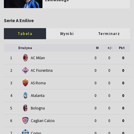
Serie A Enilive
Tabela
Wyniki
Terminarz
Drużyna
M
+/-
Pkt
1
AC Milan
0
0
0
2
AC Fiorentina
0
0
0
3
AS Roma
0
0
0
4
Atalanta
0
0
0
5
Bologna
0
0
0
6
Cagliari Calcio
0
0
0
7
Como
0
0
0