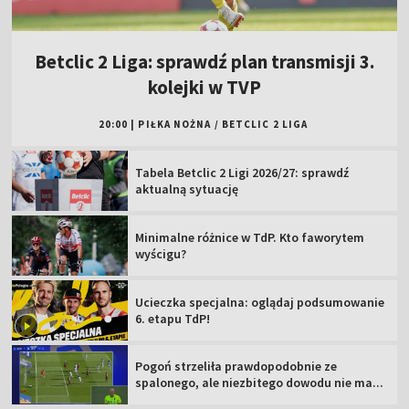
Betclic 2 Liga: sprawdź plan transmisji 3.
kolejki w TVP
20:00
|
PIŁKA NOŻNA
/
BETCLIC 2 LIGA
Tabela Betclic 2 Ligi 2026/27: sprawdź
aktualną sytuację
Minimalne różnice w TdP. Kto faworytem
wyścigu?
Ucieczka specjalna: oglądaj podsumowanie
6. etapu TdP!
Pogoń strzeliła prawdopodobnie ze
spalonego, ale niezbitego dowodu nie ma...