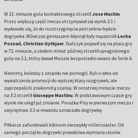
W 21. minucie gola kontaktowego strzelił
Jose Machin
.
Przez większą część meczu utrzymywał się wynik 2:1 i
wydawało się, że do rozstrzygnięcia potrzebna będzie
dogrywka. Wówczas geniuszem błysnął były napastnik
Lecha
Poznań
,
Christian Gytkjaer
. Duńczyk pojawił się na placu gry
w 72. minucie, a siedem minut później strzelił upragnionego
gola na 2:2, który dawał Monzie bezpośredni awans do Serie A.
Niestety, koledzy z zespołu nie pomogli. Byli o włos od
wywalczenia promocji do wyższej klasy rozgrywek, ale
zaprzepaścili znakomitą szansę. W ostatniej minucie meczu
na 3:2 strzelił
Giuseppe Mastinu
. W podstawowym czasie gry
wynik nie uległ już zmianie. Porażka Pisy w pierwszym meczu i
zwycięstwo 3:2 w rewanżu oznaczało dogrywkę.
Piłkarze zafundowali kibicom niezwykły rollercoaster. Od
samego początku dogrywki prawdziwa wymiana ciosów.