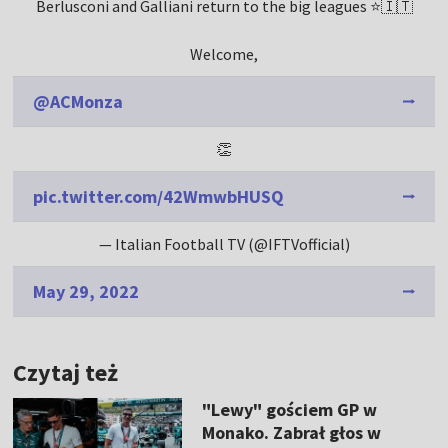
Berlusconi and Galliani return to the big leagues ⭐️🇮🇹
Welcome,
@ACMonza
👏
pic.twitter.com/42WmwbHUSQ
— Italian Football TV (@IFTVofficial)
May 29, 2022
Czytaj też
"Lewy" gościem GP w
Monako. Zabrał głos w