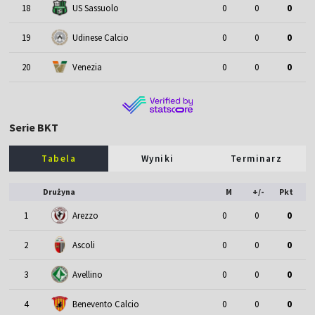
18
US Sassuolo
0
0
0
19
Udinese Calcio
0
0
0
20
Venezia
0
0
0
Serie BKT
Tabela
Wyniki
Terminarz
Drużyna
M
+/-
Pkt
1
Arezzo
0
0
0
2
Ascoli
0
0
0
3
Avellino
0
0
0
4
Benevento Calcio
0
0
0