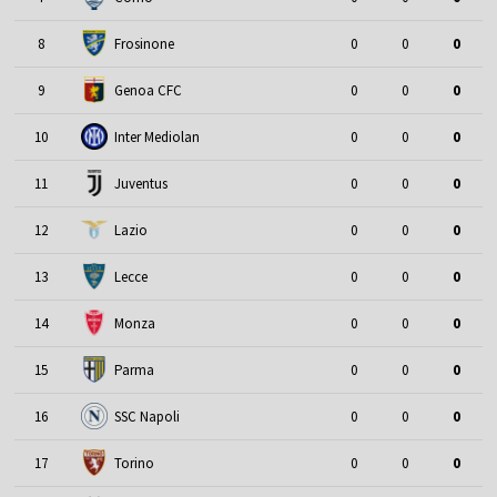
8
Frosinone
0
0
0
9
Genoa CFC
0
0
0
10
Inter Mediolan
0
0
0
11
Juventus
0
0
0
12
Lazio
0
0
0
13
Lecce
0
0
0
14
Monza
0
0
0
15
Parma
0
0
0
16
SSC Napoli
0
0
0
17
Torino
0
0
0