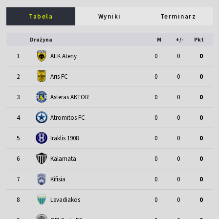
Tabela
Wyniki
Terminarz
Drużyna
M
+/-
Pkt
1
AEK Ateny
0
0
0
2
Aris FC
0
0
0
3
Asteras AKTOR
0
0
0
4
Atromitos FC
0
0
0
5
Iraklis 1908
0
0
0
6
Kalamata
0
0
0
7
Kifisia
0
0
0
8
Levadiakos
0
0
0