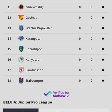
11
Genclerbirligi
0
0
0
12
Goztepe
0
0
0
13
İstanbul Başakşehir
0
0
0
14
Kasimpasa
0
0
0
15
Kocaelispor
0
0
0
16
Konyaspor
0
0
0
17
Samsunspor
0
0
0
18
Trabzonspor
0
0
0
BELGIA: Jupiler Pro League