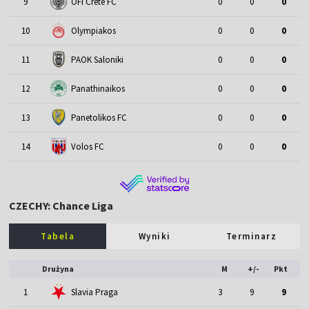
9
OFI Crete FC
0
0
0
10
Olympiakos
0
0
0
11
PAOK Saloniki
0
0
0
12
Panathinaikos
0
0
0
13
Panetolikos FC
0
0
0
14
Volos FC
0
0
0
CZECHY: Chance Liga
Tabela
Wyniki
Terminarz
Drużyna
M
+/-
Pkt
1
Slavia Praga
3
9
9