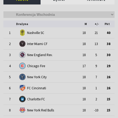
Drużyna
M
+/-
Pkt
1
Nashville SC
18
21
40
2
Inter Miami CF
18
13
38
3
New England Rev.
18
5
30
4
Chicago Fire
17
9
29
5
New York City
18
7
26
6
FC Cincinnati
18
1
26
7
Charlotte FC
18
2
25
8
New York Red Bulls
18
-10
25