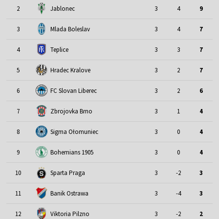
2
Jablonec
3
4
9
3
Mlada Boleslav
3
4
7
4
Teplice
3
3
7
5
Hradec Kralove
3
2
7
6
FC Slovan Liberec
3
2
6
7
Zbrojovka Brno
3
1
4
8
Sigma Ołomuniec
3
0
4
9
Bohemians 1905
3
0
4
10
Sparta Praga
3
-2
3
11
Banik Ostrawa
3
-4
3
12
Viktoria Pilzno
3
-2
2