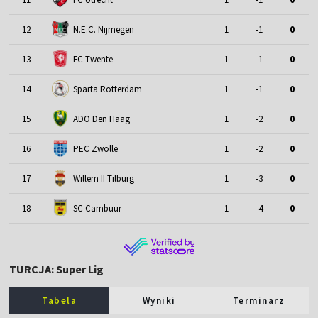
12
N.E.C. Nijmegen
1
-1
0
13
FC Twente
1
-1
0
14
Sparta Rotterdam
1
-1
0
15
ADO Den Haag
1
-2
0
16
PEC Zwolle
1
-2
0
17
Willem II Tilburg
1
-3
0
18
SC Cambuur
1
-4
0
TURCJA: Super Lig
Tabela
Wyniki
Terminarz