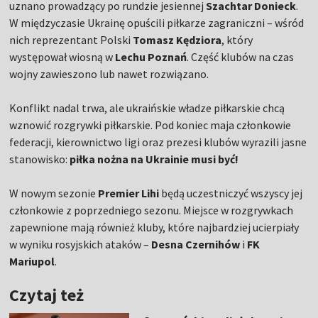
uznano prowadzący po rundzie jesiennej
Szachtar Donieck
.
W międzyczasie Ukrainę opuścili piłkarze zagraniczni – wśród
nich reprezentant Polski
Tomasz Kędziora
, który
występował wiosną w
Lechu Poznań
. Część klubów na czas
wojny zawieszono lub nawet rozwiązano.
Konflikt nadal trwa, ale ukraińskie władze piłkarskie chcą
wznowić rozgrywki piłkarskie. Pod koniec maja członkowie
federacji, kierownictwo ligi oraz prezesi klubów wyrazili jasne
stanowisko:
piłka nożna na Ukrainie musi być!
W nowym sezonie
Premier Lihi
będą uczestniczyć wszyscy jej
członkowie z poprzedniego sezonu. Miejsce w rozgrywkach
zapewnione mają również kluby, które najbardziej ucierpiały
w wyniku rosyjskich ataków –
Desna Czernihów
i
FK
Mariupol
.
Czytaj też