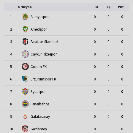
Drużyna
M
+/-
Pkt
1
Alanyaspor
0
0
0
2
Amedspor
0
0
0
3
Besiktas Stambuł
0
0
0
4
Caykur Rizespor
0
0
0
5
Corum FK
0
0
0
6
Erzurumspor FK
0
0
0
7
Eyupspor
0
0
0
8
Fenerbahce
0
0
0
9
Galatasaray
0
0
0
10
Gaziantep
0
0
0