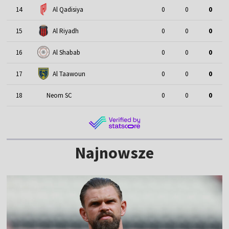
14
Al Qadisiya
0
0
0
15
Al Riyadh
0
0
0
16
Al Shabab
0
0
0
17
Al Taawoun
0
0
0
18
Neom SC
0
0
0
Najnowsze