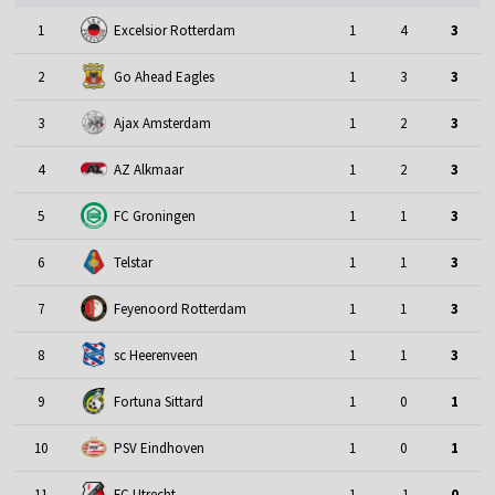
1
Excelsior Rotterdam
1
4
3
2
Go Ahead Eagles
1
3
3
3
Ajax Amsterdam
1
2
3
4
AZ Alkmaar
1
2
3
5
FC Groningen
1
1
3
6
Telstar
1
1
3
7
Feyenoord Rotterdam
1
1
3
8
sc Heerenveen
1
1
3
9
Fortuna Sittard
1
0
1
10
PSV Eindhoven
1
0
1
11
FC Utrecht
1
-1
0