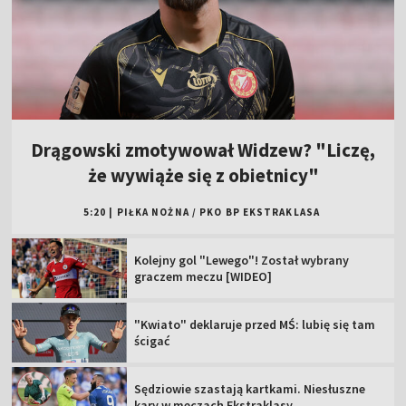
Drągowski zmotywował Widzew? "Liczę,
że wywiąże się z obietnicy"
5:20
|
PIŁKA NOŻNA
/
PKO BP EKSTRAKLASA
Kolejny gol "Lewego"! Został wybrany
graczem meczu [WIDEO]
"Kwiato" deklaruje przed MŚ: lubię się tam
ścigać
Sędziowie szastają kartkami. Niesłuszne
kary w meczach Ekstraklasy