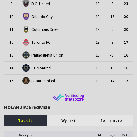
9
D.C. United
18
-3
23
10
Orlando City
18
-17
20
11
Columbus Crew
18
-2
20
12
Toronto FC
18
-8
17
13
Philadelphia Union
18
-8
16
14
CF Montreal
18
-11
16
15
Atlanta United
18
-14
12
HOLANDIA: Eredivisie
Tabela
Wyniki
Terminarz
Drużyna
M
+/-
Pkt