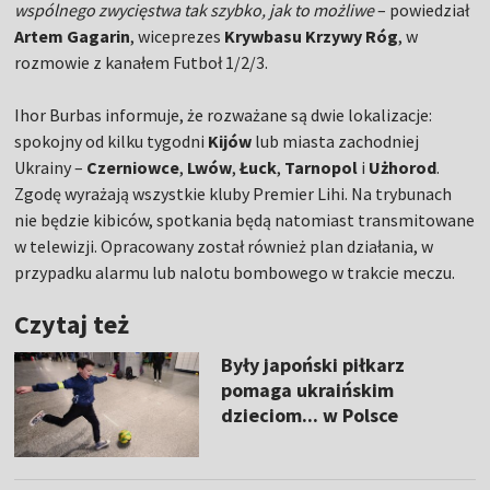
wspólnego zwycięstwa tak szybko, jak to możliwe
– powiedział
Artem Gagarin
, wiceprezes
Krywbasu Krzywy Róg
, w
rozmowie z kanałem Futboł 1/2/3.
Ihor Burbas informuje, że rozważane są dwie lokalizacje:
spokojny od kilku tygodni
Kijów
lub miasta zachodniej
Ukrainy –
Czerniowce
,
Lwów
,
Łuck
,
Tarnopol
i
Użhorod
.
Zgodę wyrażają wszystkie kluby Premier Lihi. Na trybunach
nie będzie kibiców, spotkania będą natomiast transmitowane
w telewizji. Opracowany został również plan działania, w
przypadku alarmu lub nalotu bombowego w trakcie meczu.
Czytaj też
Były japoński piłkarz
pomaga ukraińskim
dzieciom... w Polsce