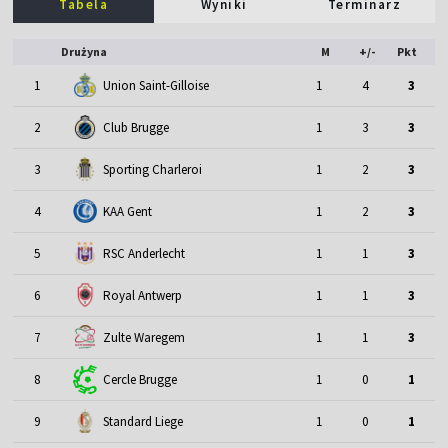
Tabela
Wyniki
Terminarz
Drużyna
M
+/-
Pkt
1
Union Saint-Gilloise
1
4
3
2
Club Brugge
1
3
3
3
Sporting Charleroi
1
2
3
4
KAA Gent
1
2
3
5
RSC Anderlecht
1
1
3
6
Royal Antwerp
1
1
3
7
Zulte Waregem
1
1
3
8
Cercle Brugge
1
0
1
9
Standard Liege
1
0
1