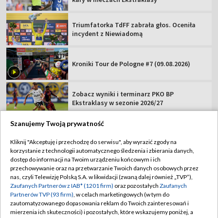
Triumfatorka TdFF zabrała głos. Oceniła
incydent z Niewiadomą
Kroniki Tour de Pologne #7 (09.08.2026)
Zobacz wyniki i terminarz PKO BP
Ekstraklasy w sezonie 2026/27
Szanujemy Twoją prywatność
Kliknij "Akceptuję i przechodzę do serwisu", aby wyrazić zgody na
korzystanie z technologii automatycznego śledzenia i zbierania danych,
TVP
dostęp do informacji na Twoim urządzeniu końcowym i ich
przechowywanie oraz na przetwarzanie Twoich danych osobowych przez
Abonament TVP
Regulamin TVP
nas, czyli Telewizję Polską S.A. w likwidacji (zwaną dalej również „TVP”),
Polityka prywatności
Sklep TVP
Zaufanych Partnerów z IAB* (1201 firm)
oraz pozostałych
Zaufanych
Partnerów TVP (93 firm)
, w celach marketingowych (w tym do
Biuro Reklamy
Moje zgody
zautomatyzowanego dopasowania reklam do Twoich zainteresowań i
mierzenia ich skuteczności) i pozostałych, które wskazujemy poniżej, a
Oferta Handlowa
Biuro reklamy