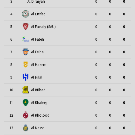
3
Al Diraiyah
0
0
0
4
Al Ettifaq
0
0
0
5
Al Faisaly (SAU)
0
0
0
6
Al Fateh
0
0
0
7
Al Feiha
0
0
0
8
Al Hazem
0
0
0
9
Al Hilal
0
0
0
10
Al Ittihad
0
0
0
11
Al Khaleej
0
0
0
12
Al Kholood
0
0
0
13
Al Nassr
0
0
0