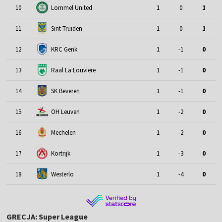
10
Lommel United
1
0
1
11
Sint-Truiden
1
0
1
12
KRC Genk
1
-1
0
13
Raal La Louviere
1
-1
0
14
SK Beveren
1
-1
0
15
OH Leuven
1
-2
0
16
Mechelen
1
-2
0
17
Kortrijk
1
-3
0
18
Westerlo
1
-4
0
GRECJA: Super League