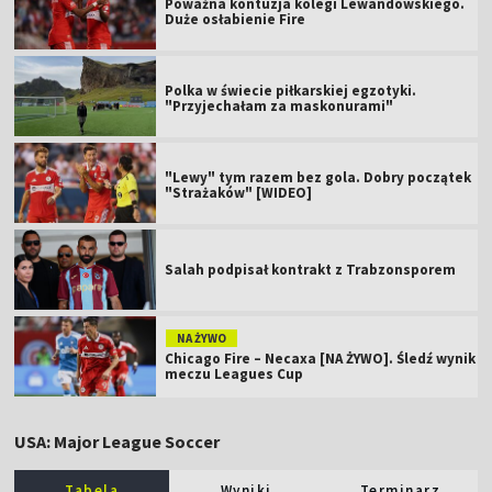
Poważna kontuzja kolegi Lewandowskiego.
Duże osłabienie Fire
Polka w świecie piłkarskiej egzotyki.
"Przyjechałam za maskonurami"
"Lewy" tym razem bez gola. Dobry początek
"Strażaków" [WIDEO]
Salah podpisał kontrakt z Trabzonsporem
NA ŻYWO
Chicago Fire – Necaxa [NA ŻYWO]. Śledź wynik
meczu Leagues Cup
USA: Major League Soccer
Tabela
Wyniki
Terminarz