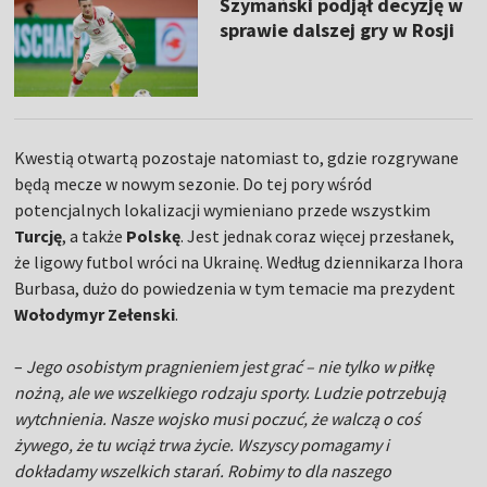
Szymański podjął decyzję w
sprawie dalszej gry w Rosji
Kwestią otwartą pozostaje natomiast to, gdzie rozgrywane
będą mecze w nowym sezonie. Do tej pory wśród
potencjalnych lokalizacji wymieniano przede wszystkim
Turcję
, a także
Polskę
. Jest jednak coraz więcej przesłanek,
że ligowy futbol wróci na Ukrainę. Według dziennikarza Ihora
Burbasa, dużo do powiedzenia w tym temacie ma prezydent
Wołodymyr Zełenski
.
–
Jego osobistym pragnieniem jest grać – nie tylko w piłkę
nożną, ale we wszelkiego rodzaju sporty. Ludzie potrzebują
wytchnienia. Nasze wojsko musi poczuć, że walczą o coś
żywego, że tu wciąż trwa życie. Wszyscy pomagamy i
dokładamy wszelkich starań. Robimy to dla naszego