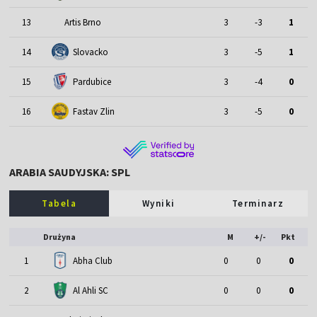
13
Artis Brno
3
-3
1
14
Slovacko
3
-5
1
15
Pardubice
3
-4
0
16
Fastav Zlin
3
-5
0
ARABIA SAUDYJSKA: SPL
Tabela
Wyniki
Terminarz
Drużyna
M
+/-
Pkt
1
Abha Club
0
0
0
2
Al Ahli SC
0
0
0