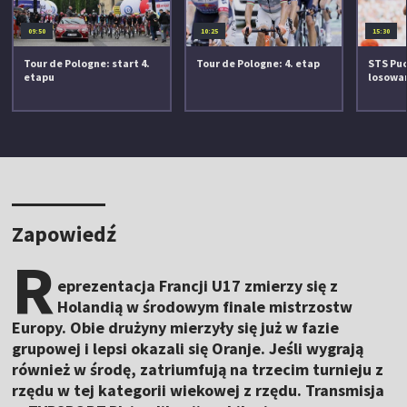
09:50
10:25
15:30
Tour de Pologne: start 4.
Tour de Pologne: 4. etap
STS Puc
etapu
losowan
Zapowiedź
R
eprezentacja Francji U17 zmierzy się z
Holandią w środowym finale mistrzostw
Europy. Obie drużyny mierzyły się już w fazie
grupowej i lepsi okazali się Oranje. Jeśli wygrają
również w środę, zatriumfują na trzecim turnieju z
rzędu w tej kategorii wiekowej z rzędu. Transmisja