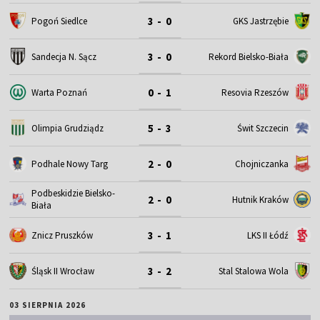
3 - 0
Pogoń Siedlce
GKS Jastrzębie
3 - 0
Sandecja N. Sącz
Rekord Bielsko-Biała
0 - 1
Warta Poznań
Resovia Rzeszów
5 - 3
Olimpia Grudziądz
Świt Szczecin
2 - 0
Podhale Nowy Targ
Chojniczanka
Podbeskidzie Bielsko-
2 - 0
Hutnik Kraków
Biała
3 - 1
Znicz Pruszków
LKS II Łódź
3 - 2
Śląsk II Wrocław
Stal Stalowa Wola
03 SIERPNIA 2026