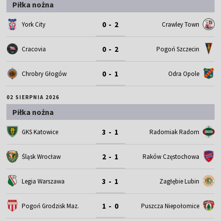
Piłka nożna
0 - 2
York City
Crawley Town
0 - 2
Cracovia
Pogoń Szczecin
0 - 1
Chrobry Głogów
Odra Opole
02 SIERPNIA 2026
Piłka nożna
3 - 1
GKS Katowice
Radomiak Radom
2 - 1
Śląsk Wrocław
Raków Częstochowa
3 - 1
Legia Warszawa
Zagłębie Lubin
1 - 0
Pogoń Grodzisk Maz.
Puszcza Niepołomice