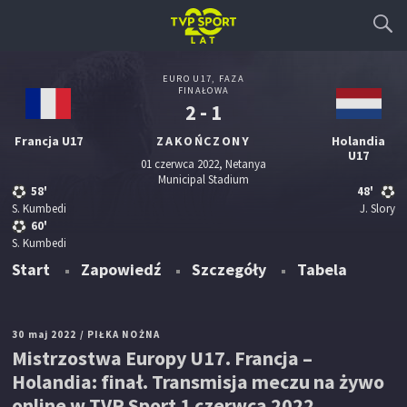
EURO U17, FAZA
FINAŁOWA
2 - 1
Francja U17
ZAKOŃCZONY
Holandia
U17
01 czerwca 2022, Netanya
Municipal Stadium
58'
48'
S. Kumbedi
J. Slory
60'
S. Kumbedi
Start
Zapowiedź
Szczegóły
Tabela
30 maj 2022
/ PIŁKA NOŻNA
Mistrzostwa Europy U17. Francja –
Holandia: finał. Transmisja meczu na żywo
online w TVP Sport 1 czerwca 2022