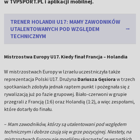
w TVPSPORT.PL i aplikacji mobilnej.
TRENER HOLANDII U17: MAMY ZAWODNIKÓW
UTALENTOWANYCH POD WZGLĘDEM
TECHNICZNYM
Mistrzostwa Europy U17. Kiedy finał Francja – Holandia
W mistrzostwach Europy w Izraelu uczestniczyła także
reprezentacja Polski U17. Drużyna
Dariusza Gęsiora
w trzech
spotkaniach zdobyła jednak raptem punkt i pożegnała się z
rywalizacją już po fazie grupowej. Biało-czerwoni w grupie
przegrali z Francją (1:6) oraz Holandią (1:2), a więc zespołami,
które dotarły do finału.
–
Mam zawodników, którzy są utalentowani pod względem
technicznym i dobrze czują się w grze pozycyjnej. Niestety, na
mistrzostwach Europy nie mogliśmy skorzystać ze wszystkich