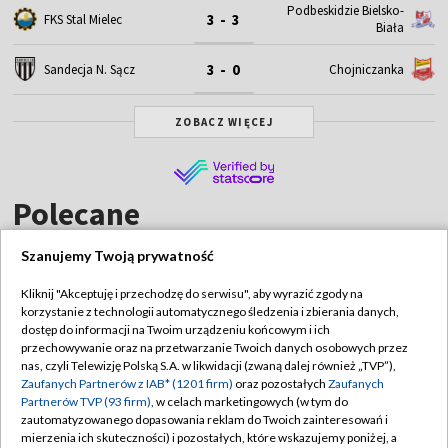
Podbeskidzie Bielsko-
3 - 3
FKS Stal Mielec
Biała
3 - 0
Sandecja N. Sącz
Chojniczanka
ZOBACZ WIĘCEJ
Polecane
Szanujemy Twoją prywatność
Kliknij "Akceptuję i przechodzę do serwisu", aby wyrazić zgody na
korzystanie z technologii automatycznego śledzenia i zbierania danych,
TVP
dostęp do informacji na Twoim urządzeniu końcowym i ich
Abonament TVP
Regulamin TVP
przechowywanie oraz na przetwarzanie Twoich danych osobowych przez
nas, czyli Telewizję Polską S.A. w likwidacji (zwaną dalej również „TVP”),
Polityka prywatności
Sklep TVP
Zaufanych Partnerów z IAB* (1201 firm)
oraz pozostałych
Zaufanych
Partnerów TVP (93 firm)
, w celach marketingowych (w tym do
Biuro Reklamy
Moje zgody
zautomatyzowanego dopasowania reklam do Twoich zainteresowań i
mierzenia ich skuteczności) i pozostałych, które wskazujemy poniżej, a
Oferta Handlowa
Biuro reklamy