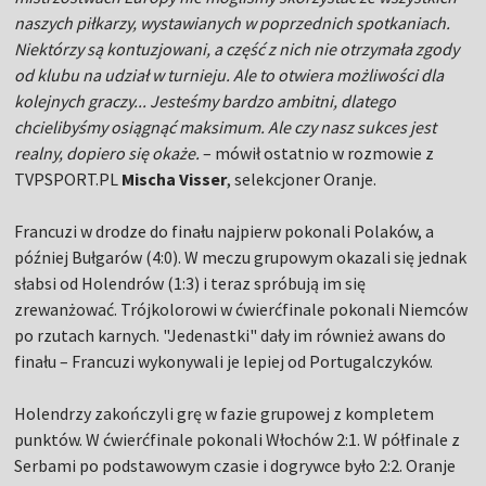
naszych piłkarzy, wystawianych w poprzednich spotkaniach.
Niektórzy są kontuzjowani, a część z nich nie otrzymała zgody
od klubu na udział w turnieju. Ale to otwiera możliwości dla
kolejnych graczy... Jesteśmy bardzo ambitni, dlatego
chcielibyśmy osiągnąć maksimum. Ale czy nasz sukces jest
realny, dopiero się okaże.
– mówił ostatnio w rozmowie z
TVPSPORT.PL
Mischa Visser
, selekcjoner Oranje.
Francuzi w drodze do finału najpierw pokonali Polaków, a
później Bułgarów (4:0). W meczu grupowym okazali się jednak
słabsi od Holendrów (1:3) i teraz spróbują im się
zrewanżować. Trójkolorowi w ćwierćfinale pokonali Niemców
po rzutach karnych. "Jedenastki" dały im również awans do
finału – Francuzi wykonywali je lepiej od Portugalczyków.
Holendrzy zakończyli grę w fazie grupowej z kompletem
punktów. W ćwierćfinale pokonali Włochów 2:1. W półfinale z
Serbami po podstawowym czasie i dogrywce było 2:2. Oranje