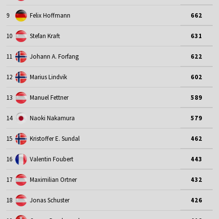
9
Felix Hoffmann
662
10
Stefan Kraft
631
11
Johann A. Forfang
622
12
Marius Lindvik
602
13
Manuel Fettner
589
14
Naoki Nakamura
579
15
Kristoffer E. Sundal
462
16
Valentin Foubert
443
17
Maximilian Ortner
432
18
Jonas Schuster
426