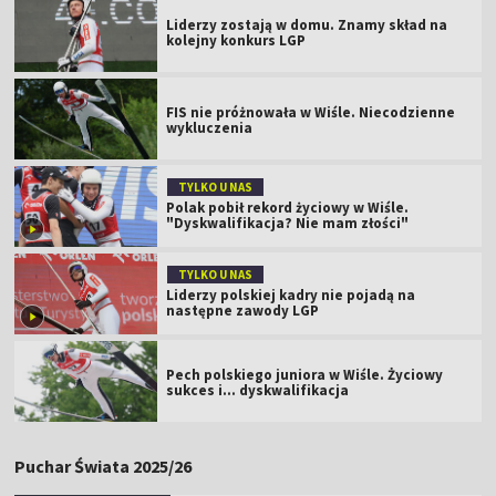
Liderzy zostają w domu. Znamy skład na
kolejny konkurs LGP
FIS nie próżnowała w Wiśle. Niecodzienne
wykluczenia
TYLKO U NAS
Polak pobił rekord życiowy w Wiśle.
"Dyskwalifikacja? Nie mam złości"
TYLKO U NAS
Liderzy polskiej kadry nie pojadą na
następne zawody LGP
Pech polskiego juniora w Wiśle. Życiowy
sukces i... dyskwalifikacja
Puchar Świata 2025/26