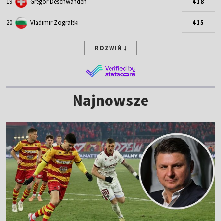
19
Gregor Deschwanden
418
20
Vladimir Zografski
415
ROZWIŃ
Najnowsze