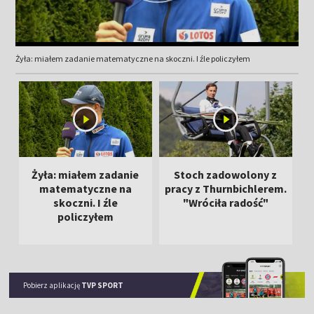
Żyła: miałem zadanie matematyczne na skoczni. I źle policzyłem
Żyła: miałem zadanie
Stoch zadowolony z
matematyczne na
pracy z Thurnbichlerem.
s
skoczni. I źle
"Wróciła radość"
ż
policzyłem
Pobierz aplikację
TVP SPORT