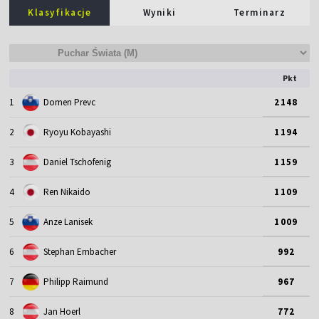
Klasyfikacje
Wyniki
Terminarz
Pkt
1
Domen Prevc
2148
2
Ryoyu Kobayashi
1194
3
Daniel Tschofenig
1159
4
Ren Nikaido
1109
5
Anze Lanisek
1009
6
Stephan Embacher
992
7
Philipp Raimund
967
8
Jan Hoerl
772