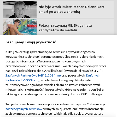
Nie żyje Włodzimierz Rezner. Dziennikarz
zmarł po walce z chorobą
Polacy zaczynają ME. Długa lista
kandydatów do medalu
Szanujemy Twoją prywatność
Kliknij "Akceptuję i przechodzę do serwisu", aby wyrazić zgody na
korzystanie z technologii automatycznego śledzenia i zbierania danych,
TVP
dostęp do informacji na Twoim urządzeniu końcowym i ich
Abonament TVP
Regulamin TVP
przechowywanie oraz na przetwarzanie Twoich danych osobowych przez
nas, czyli Telewizję Polską S.A. w likwidacji (zwaną dalej również „TVP”),
Polityka prywatności
Sklep TVP
Zaufanych Partnerów z IAB* (1201 firm)
oraz pozostałych
Zaufanych
Partnerów TVP (93 firm)
, w celach marketingowych (w tym do
Biuro Reklamy
Moje zgody
zautomatyzowanego dopasowania reklam do Twoich zainteresowań i
mierzenia ich skuteczności) i pozostałych, które wskazujemy poniżej, a
Oferta Handlowa
Biuro reklamy
także zgody na udostępnianie przez nas identyfikatora PPID do Google.
Telegazeta ogłoszenia
Kontakt
Twoje dane osobowe zbierane podczas odwiedzania przez Ciebie naszych
Emisja w TVP
poszczególnych serwisów
zwanych dalej „Portalem”, w tym informacje
zapisywane za pomocą technologii takich jak: pliki cookie, sygnalizatory
Kanały
Rada Programowa