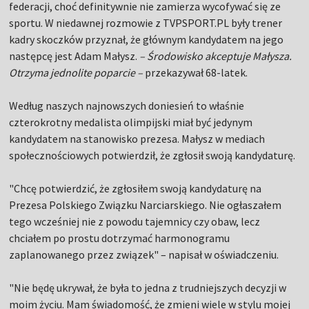
federacji, choć definitywnie nie zamierza wycofywać się ze
sportu. W niedawnej rozmowie z TVPSPORT.PL były trener
kadry skoczków przyznał, że głównym kandydatem na jego
następcę jest Adam Małysz.
– Środowisko akceptuje Małysza.
Otrzyma jednolite poparcie –
przekazywał 68-latek.
Według naszych najnowszych doniesień to właśnie
czterokrotny medalista olimpijski miał być jedynym
kandydatem na stanowisko prezesa. Małysz w mediach
społecznościowych potwierdził, że zgłosił swoją kandydaturę.
"Chcę potwierdzić, że zgłosiłem swoją kandydaturę na
Prezesa Polskiego Związku Narciarskiego. Nie ogłaszałem
tego wcześniej nie z powodu tajemnicy czy obaw, lecz
chciałem po prostu dotrzymać harmonogramu
zaplanowanego przez związek" – napisał w oświadczeniu.
"Nie będę ukrywał, że była to jedna z trudniejszych decyzji w
moim życiu. Mam świadomość, że zmieni wiele w stylu mojej