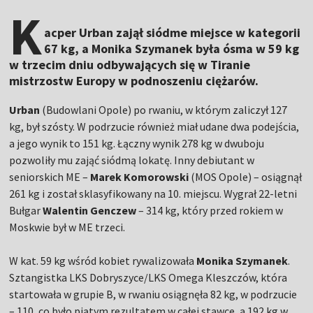
K
acper Urban zajął siódme miejsce w kategorii
67 kg, a Monika Szymanek była ósma w 59 kg
w trzecim dniu odbywających się w Tiranie
mistrzostw Europy w podnoszeniu ciężarów.
Urban
(Budowlani Opole) po rwaniu, w którym zaliczył 127
kg, był szósty. W podrzucie również miał udane dwa podejścia,
a jego wynik to 151 kg. Łączny wynik 278 kg w dwuboju
pozwoliły mu zająć siódmą lokatę. Inny debiutant w
seniorskich ME –
Marek Komorowski
(MOS Opole) – osiągnął
261 kg i został sklasyfikowany na 10. miejscu. Wygrał 22-letni
Bułgar
Walentin Genczew
– 314 kg, który przed rokiem w
Moskwie był w ME trzeci.
W kat. 59 kg wśród kobiet rywalizowała
Monika Szymanek
.
Sztangistka LKS Dobryszyce/LKS Omega Kleszczów, która
startowała w grupie B, w rwaniu osiągnęła 82 kg, w podrzucie
– 110, co było piątym rezultatem w całej stawce, a 192 kg w