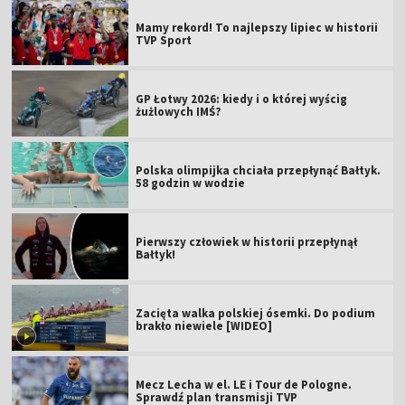
Mamy rekord! To najlepszy lipiec w historii
TVP Sport
GP Łotwy 2026: kiedy i o której wyścig
żużlowych IMŚ?
Polska olimpijka chciała przepłynąć Bałtyk.
58 godzin w wodzie
Pierwszy człowiek w historii przepłynął
Bałtyk!
Zacięta walka polskiej ósemki. Do podium
brakło niewiele [WIDEO]
Mecz Lecha w el. LE i Tour de Pologne.
Sprawdź plan transmisji TVP