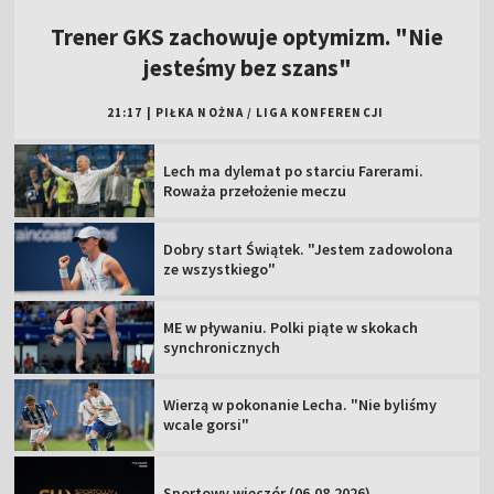
Trener GKS zachowuje optymizm. "Nie
jesteśmy bez szans"
21:17
|
PIŁKA NOŻNA
/
LIGA KONFERENCJI
Lech ma dylemat po starciu Farerami.
Roważa przełożenie meczu
Dobry start Świątek. "Jestem zadowolona
ze wszystkiego"
ME w pływaniu. Polki piąte w skokach
synchronicznych
Wierzą w pokonanie Lecha. "Nie byliśmy
wcale gorsi"
Sportowy wieczór (06.08.2026)