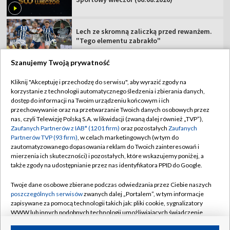
Lech ze skromną zaliczką przed rewanżem.
"Tego elementu zabrakło"
Szanujemy Twoją prywatność
Kliknij "Akceptuję i przechodzę do serwisu", aby wyrazić zgody na
korzystanie z technologii automatycznego śledzenia i zbierania danych,
TVP
dostęp do informacji na Twoim urządzeniu końcowym i ich
przechowywanie oraz na przetwarzanie Twoich danych osobowych przez
Abonament TVP
Regulamin TVP
nas, czyli Telewizję Polską S.A. w likwidacji (zwaną dalej również „TVP”),
Polityka prywatności
Sklep TVP
Zaufanych Partnerów z IAB* (1201 firm)
oraz pozostałych
Zaufanych
Partnerów TVP (93 firm)
, w celach marketingowych (w tym do
Biuro Reklamy
Moje zgody
zautomatyzowanego dopasowania reklam do Twoich zainteresowań i
mierzenia ich skuteczności) i pozostałych, które wskazujemy poniżej, a
Oferta Handlowa
Biuro reklamy
także zgody na udostępnianie przez nas identyfikatora PPID do Google.
Telegazeta ogłoszenia
Kontakt
Twoje dane osobowe zbierane podczas odwiedzania przez Ciebie naszych
Emisja w TVP
poszczególnych serwisów
zwanych dalej „Portalem”, w tym informacje
zapisywane za pomocą technologii takich jak: pliki cookie, sygnalizatory
Kanały
Rada Programowa
WWW lub innych podobnych technologii umożliwiających świadczenie
dopasowanych i bezpiecznych usług, personalizację treści oraz reklam,
Ogłoszenia przetargowe