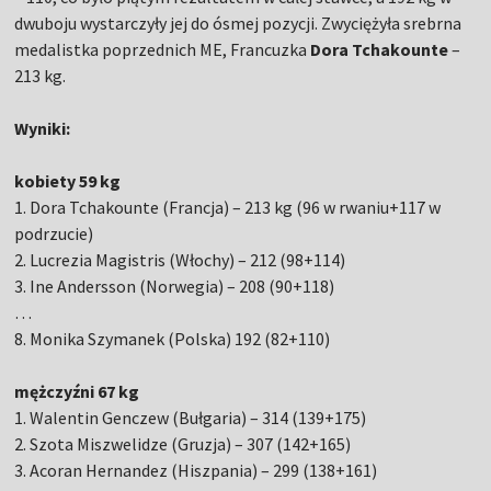
dwuboju wystarczyły jej do ósmej pozycji. Zwyciężyła srebrna
medalistka poprzednich ME, Francuzka
Dora Tchakounte
–
213 kg.
Wyniki:
kobiety 59 kg
1. Dora Tchakounte (Francja) – 213 kg (96 w rwaniu+117 w
podrzucie)
2. Lucrezia Magistris (Włochy) – 212 (98+114)
3. Ine Andersson (Norwegia) – 208 (90+118)
…
8. Monika Szymanek (Polska) 192 (82+110)
mężczyźni 67 kg
1. Walentin Genczew (Bułgaria) – 314 (139+175)
2. Szota Miszwelidze (Gruzja) – 307 (142+165)
3. Acoran Hernandez (Hiszpania) – 299 (138+161)