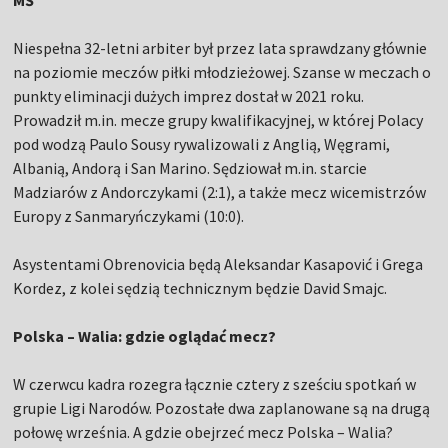
MŚ
Niespełna 32-letni arbiter był przez lata sprawdzany głównie
na poziomie meczów piłki młodzieżowej. Szanse w meczach o
punkty eliminacji dużych imprez dostał w 2021 roku.
Prowadził m.in. mecze grupy kwalifikacyjnej, w której Polacy
pod wodzą Paulo Sousy rywalizowali z Anglią, Węgrami,
Albanią, Andorą i San Marino. Sędziował m.in. starcie
Madziarów z Andorczykami (2:1), a także mecz wicemistrzów
Europy z Sanmaryńczykami (10:0).
Asystentami Obrenovicia będą Aleksandar Kasapović i Grega
Kordez, z kolei sędzią technicznym będzie David Smajc.
Polska – Walia: gdzie oglądać mecz?
W czerwcu kadra rozegra łącznie cztery z sześciu spotkań w
grupie Ligi Narodów. Pozostałe dwa zaplanowane są na drugą
połowę września. A gdzie obejrzeć mecz Polska – Walia?