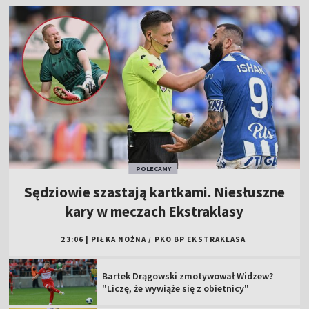
POLECAMY
Sędziowie szastają kartkami. Niesłuszne
kary w meczach Ekstraklasy
23:06
|
PIŁKA NOŻNA
/
PKO BP EKSTRAKLASA
Bartek Drągowski zmotywował Widzew?
"Liczę, że wywiąże się z obietnicy"