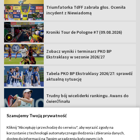
Triumfatorka TdFF zabrała głos. Oceniła
incydent z Niewiadomą
Kroniki Tour de Pologne #7 (09.08.2026)
Zobacz wyniki i terminarz PKO BP
Ekstraklasy w sezonie 2026/27
Tabela PKO BP Ekstraklasy 2026/27: sprawdź
aktualną sytuację
Trudny bój wiceliderki rankingu. Awans do
ćwierćfinału
Szanujemy Twoją prywatność
Kliknij "Akceptuję i przechodzę do serwisu", aby wyrazić zgody na
korzystanie z technologii automatycznego śledzenia i zbierania danych,
TVP
dostęp do informacji na Twoim urządzeniu końcowym i ich