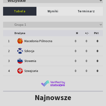
Tabela
Wyniki
Terminarz
Drużyna
M
+/-
Pkt
1
Macedonia Północna
0
0
0
2
Szkocja
0
0
0
3
Słowenia
0
0
0
4
Szwajcaria
0
0
0
Najnowsze