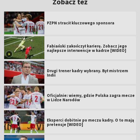
Zobacz też
PZPN stracił kluczowego sponsora
Fabiański zakończył karierę. Zobacz jego
najlepsze interwencje w kadrze [WIDEO]
Drugi trener kadry wybrany. Był mistrzem
Indii
Oficjalnie: wiemy, gdzie Polska zagra mecze
w Lidze Narodów
Eksperci dobitnie po meczu kadry. O to mają
pretensje [WIDEO]