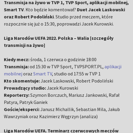
Transmisja na żywo w TVP 1, TVP Sport, aplikacji mobilnej,
Smart TV
. Kto będzie komentował?
Duet Jacek Laskowski
oraz Robert Podoliński
. Studio przed meczem, które
rozpocznie się już o 15:30, poprowadzi Jacek Kurowski.
Liga Narodów UEFA 2022. Polska – Walia [szczegóły
transmisji na żywo]
Kiedy mecz:
środa, 1 czerwca o godzinie 18:00
Transmisja:
od 15:30 w TVP Sport, TVPSPORT.PL,
aplikacji
mobilnej
oraz
Smart TV
, studio od 17:55 w TVP 1
Kto skomentuje:
Jacek Laskowski, Robert Podoliński
Prowadzący studio:
Jacek Kurowski
Reporterzy:
Szymon Borczuch, Mariusz Jankowski, Rafał
Patyra, Patryk Ganiek
Goście/eksperci:
Janusz Michallik, Sebastian Mila, Jakub
Wawrzyniak oraz Kazimierz Węgrzyn (analiza)
Liga Narodów UEFA. Terminarz czerwcowych meczów