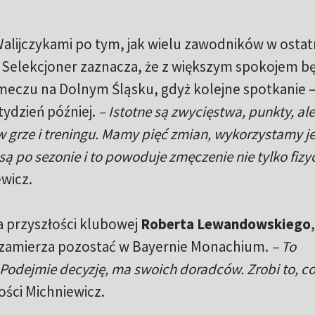
 Walijczykami po tym, jak wielu zawodników w ostat
 Selekcjoner zaznacza, że z większym spokojem b
czu na Dolnym Śląsku, gdyż kolejne spotkanie –
tydzień później.
– Istotne są zwycięstwa, punkty, ale
w grze i treningu. Mamy pięć zmian, wykorzystamy j
ą po sezonie i to powoduje zmęczenie nie tylko fizy
ewicz.
a przyszłości klubowej
Roberta Lewandowskiego
 zamierza pozostać w Bayernie Monachium.
– To
 Podejmie decyzję, ma swoich doradców. Zrobi to, co
ości Michniewicz.