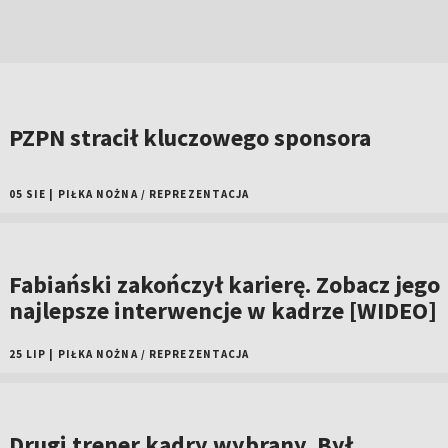
PZPN stracił kluczowego sponsora
05 SIE
|
PIŁKA NOŻNA
/
REPREZENTACJA
Fabiański zakończył karierę. Zobacz jego
najlepsze interwencje w kadrze [WIDEO]
25 LIP
|
PIŁKA NOŻNA
/
REPREZENTACJA
Drugi trener kadry wybrany. Był