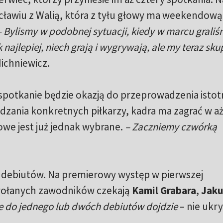
cławiu z Walią, która z tyłu głowy ma weekendową
 Bylismy w podobnej sytuacji, kiedy w marcu graliś
 najlepiej, niech grają i wygrywają, ale my teraz sk
ichniewicz.
potkanie będzie okazją do przeprowadzenia isto
zania konkretnych piłkarzy, kadra ma zagrać w aż
owe jest już jednak wybrane.
– Zaczniemy czwórką
debiutów. Na premierowy występ w pierwszej
owołanych zawodników czekają
Kamil Grabara
,
Jak
że do jednego lub dwóch debiutów dojdzie
– nie ukr