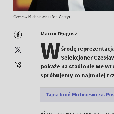
Czesław Michniewicz (fot. Getty)
Marcin Długosz
W
środę reprezentacja
Selekcjoner Czesła
pokaże na stadionie we Wro
spróbujemy co najmniej tr
Tajna broń Michniewicza. Pos
Biało–czerwoni rozpoczynają cze