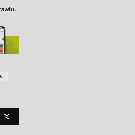
ławiu.
ÓW