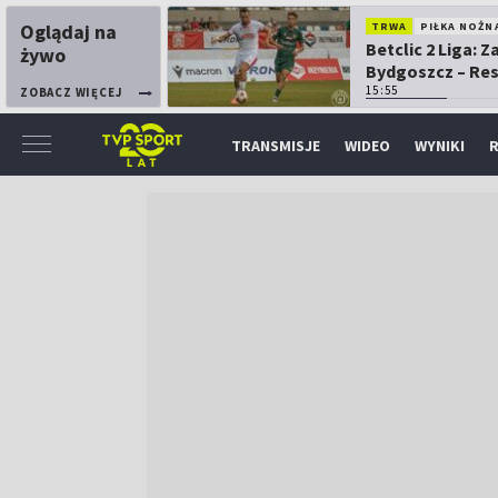
Oglądaj na
TRWA
PIŁKA NOŻN
Betclic 2 Liga: 
żywo
Bydgoszcz – Re
15:55
ZOBACZ WIĘCEJ
TRANSMISJE
WIDEO
WYNIKI
R