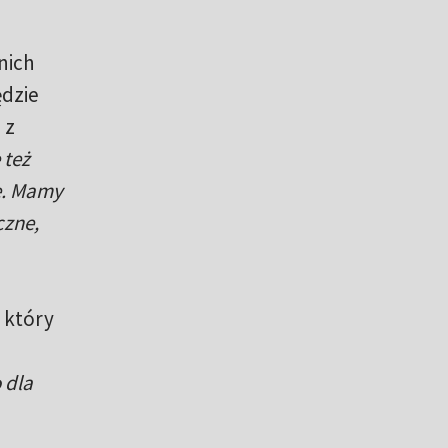
nich
ędzie
 z
 też
e. Mamy
czne,
, który
 dla