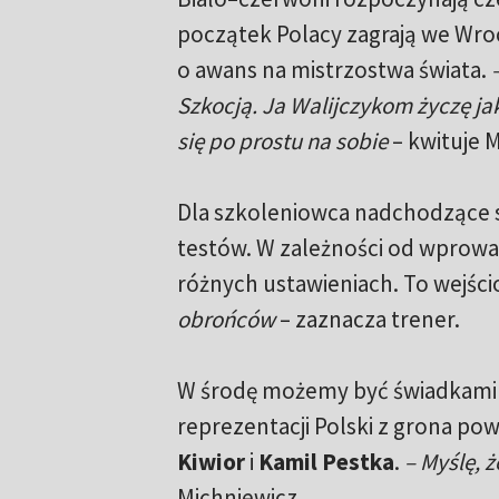
początek Polacy zagrają we Wro
o awans na mistrzostwa świata.
–
Szkocją. Ja Walijczykom życzę jak
się po prostu na sobie
– kwituje M
Dla szkoleniowca nadchodzące s
testów. W zależności od wprowad
różnych ustawieniach. To wejści
obrońców
– zaznacza trener.
W środę możemy być świadkami 
reprezentacji Polski z grona p
Kiwior
i
Kamil Pestka
.
– Myślę, 
Michniewicz.