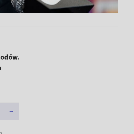
rodów.
a
a