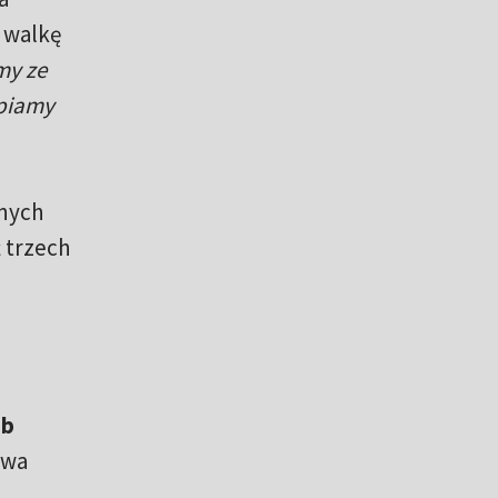
 walkę
my ze
upiamy
tnych
 trzech
ub
ywa