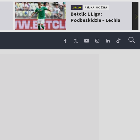
18:10
PIŁKA NOŻNA
Betclic 1 Liga:
▶
Podbeskidzie – Lechia
Gdańsk