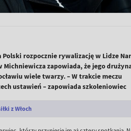
 Polski rozpocznie rywalizację w Lidze Na
w Michniewicza zapowiada, że jego drużyn
cławiu wiele twarzy. – W trakcie meczu
zech ustawień – zapowiada szkoleniowiec
iłki z Włoch
rwiec, którzy przyniesie im aż cztery spotkania. N