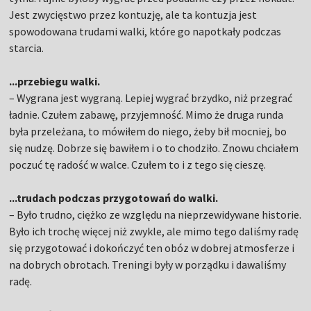
Jest zwycięstwo przez kontuzję, ale ta kontuzja jest
spowodowana trudami walki, które go napotkały podczas
starcia.
...przebiegu walki.
– Wygrana jest wygraną. Lepiej wygrać brzydko, niż przegrać
ładnie. Czułem zabawę, przyjemność. Mimo że druga runda
była przeleżana, to mówiłem do niego, żeby bił mocniej, bo
się nudzę. Dobrze się bawiłem i o to chodziło. Znowu chciałem
poczuć tę radość w walce. Czułem to i z tego się cieszę.
...trudach podczas przygotowań do walki.
– Było trudno, ciężko ze względu na nieprzewidywane historie.
Było ich trochę więcej niż zwykle, ale mimo tego daliśmy radę
się przygotować i dokończyć ten obóz w dobrej atmosferze i
na dobrych obrotach. Treningi były w porządku i dawaliśmy
radę.