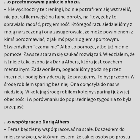
...o przełomowym punkcie obozu.
– Nie wychodziły te treningi, bo nie potrafiłem się wstrzelić,
nie potrafiłem wejść na fajne obroty, na flow, żeby to
sprawiało radość, przyjemność. Któregoś razu siedzieliśmy z
moją narzeczoną i ona zasugerowała, że może powinienem z
kimś porozmawiać, z jakimś psychlogiem sportowym.
Stwierdziłem "czemu nie". Albo to pomoże, albo już nic nie
pomoże. Zawsze staram się szukać rozwiązań. Wiedziałem, że
istnieje taka osoba jak Daria Albers, która jest coachem
mentalnym. Zadzwoniłem, pogadaliśmy godzinę przez
internet i podjęliśmy decyzję, że pracujemy. To był przełom. W
środę robiłem sparing bez niej. Ona dołączyła do nas w
niedzielę. W kolejną środę robiłem kolejny sparingi już w jej
obecności i w porównaniu do poprzedniego tygodnia to była
przepaść.
...o współpracy z Darią Albers.
– Teraz będziemy współpracować na stałe. Doszedłem do
miejsca w życiu, w którym jestem, że takiej osoby po prostu