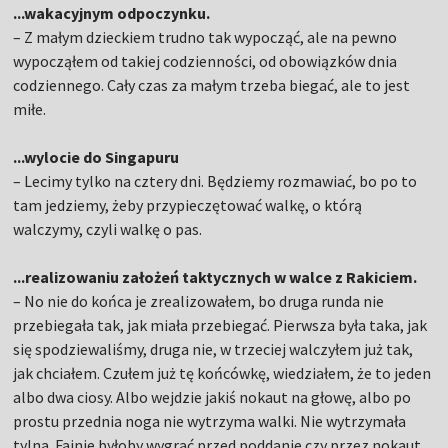
...wakacyjnym odpoczynku.
– Z małym dzieckiem trudno tak wypocząć, ale na pewno
wypocząłem od takiej codzienności, od obowiązków dnia
codziennego. Cały czas za małym trzeba biegać, ale to jest
miłe.
...wylocie do Singapuru
– Lecimy tylko na cztery dni. Będziemy rozmawiać, bo po to
tam jedziemy, żeby przypieczętować walkę, o którą
walczymy, czyli walkę o pas.
...realizowaniu założeń taktycznych w walce z Rakiciem.
– No nie do końca je zrealizowałem, bo druga runda nie
przebiegała tak, jak miała przebiegać. Pierwsza była taka, jak
się spodziewaliśmy, druga nie, w trzeciej walczyłem już tak,
jak chciałem. Czułem już tę końcówkę, wiedziałem, że to jeden
albo dwa ciosy. Albo wejdzie jakiś nokaut na głowę, albo po
prostu przednia noga nie wytrzyma walki. Nie wytrzymała
tylna. Fajnie byłoby wygrać przed poddanie czy przez nokaut.