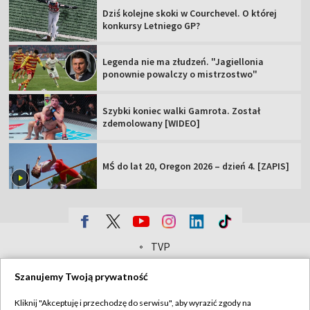
Dziś kolejne skoki w Courchevel. O której
konkursy Letniego GP?
Legenda nie ma złudzeń. "Jagiellonia
ponownie powalczy o mistrzostwo"
Szybki koniec walki Gamrota. Został
zdemolowany [WIDEO]
MŚ do lat 20, Oregon 2026 – dzień 4. [ZAPIS]
TVP
Abonament TVP
Regulamin TVP
Szanujemy Twoją prywatność
Polityka prywatności
Sklep TVP
Kliknij "Akceptuję i przechodzę do serwisu", aby wyrazić zgody na