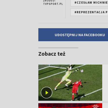
ŹRÓDŁO:
#CZESŁAW MICHNI
TVPSPORT.PL
#REPREZENTACJA P
UDOSTĘPNIJ NA FACEBOOKU
Zobacz też