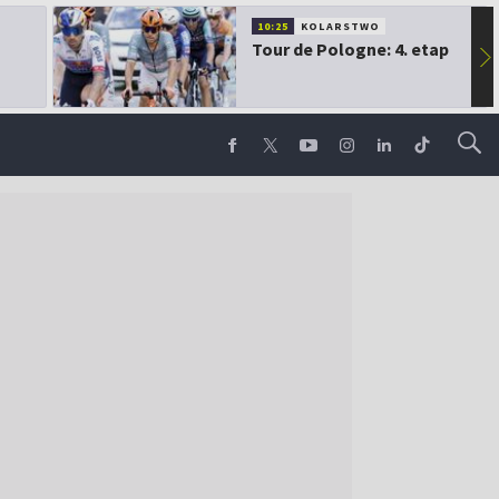
10:25
KOLARSTWO
Tour de Pologne: 4. etap
▶