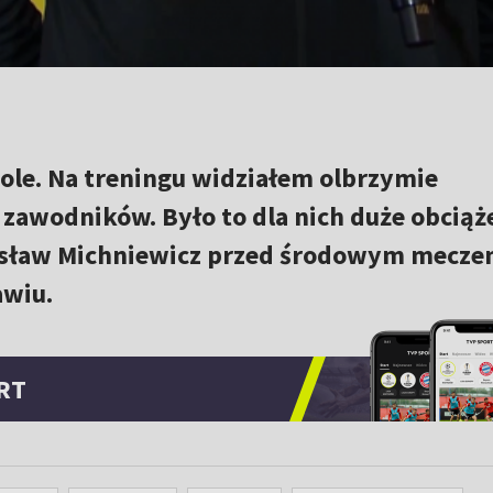
pole. Na treningu widziałem olbrzymie
awodników. Było to dla nich duże obciąże
esław Michniewicz przed środowym meczem
awiu.
RT