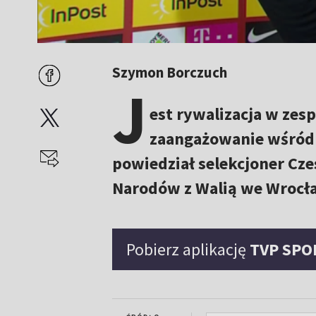
Szymon Borczuch
J
est rywalizacja w zes
zaangażowanie wśród z
powiedział selekcjoner Cz
Narodów z Walią we Wrocł
Pobierz aplikację
TVP SPO