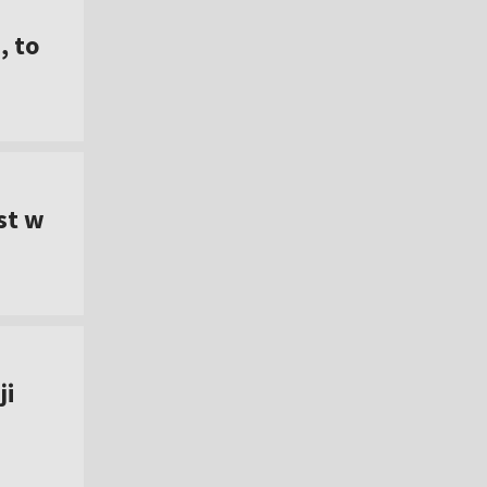
, to
st w
ji