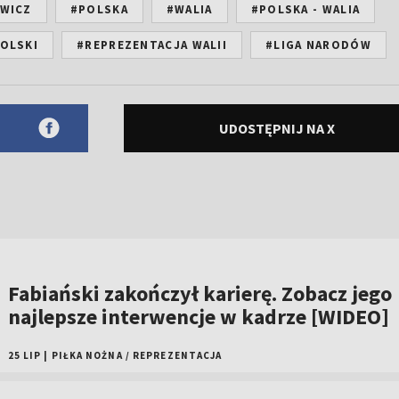
EWICZ
#POLSKA
#WALIA
#POLSKA - WALIA
OLSKI
#REPREZENTACJA WALII
#LIGA NARODÓW
UDOSTĘPNIJ NA X
Fabiański zakończył karierę. Zobacz jego
najlepsze interwencje w kadrze [WIDEO]
25 LIP
|
PIŁKA NOŻNA
/
REPREZENTACJA