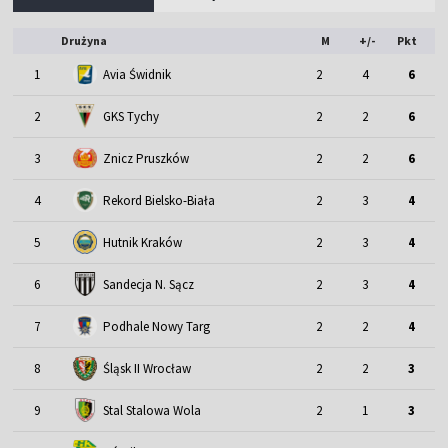
Drużyna
M
+/-
Pkt
1
Avia Świdnik
2
4
6
2
GKS Tychy
2
2
6
3
Znicz Pruszków
2
2
6
4
Rekord Bielsko-Biała
2
3
4
5
Hutnik Kraków
2
3
4
6
Sandecja N. Sącz
2
3
4
7
Podhale Nowy Targ
2
2
4
Śląsk II Wrocław
8
2
2
3
9
Stal Stalowa Wola
2
1
3