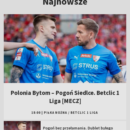
Najnowsze
Polonia Bytom – Pogoń Siedlce. Betclic 1
Liga [MECZ]
18:00
|
PIŁKA NOŻNA
/
BETCLIC 1 LIGA
Pogoń bez przełamania. Dublet byłego