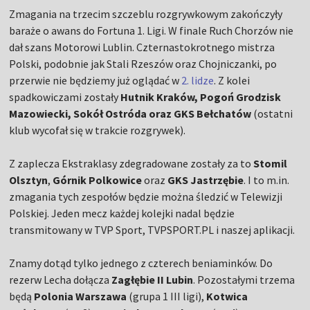
Zmagania na trzecim szczeblu rozgrywkowym zakończyły
baraże o awans do Fortuna 1. Ligi. W finale Ruch Chorzów nie
dał szans Motorowi Lublin. Czternastokrotnego mistrza
Polski, podobnie jak Stali Rzeszów oraz Chojniczanki, po
przerwie nie będziemy już oglądać w
2. lidze
. Z kolei
spadkowiczami zostały
Hutnik Kraków, Pogoń Grodzisk
Mazowiecki, Sokół Ostróda oraz GKS Bełchatów
(ostatni
klub wycofał się w trakcie rozgrywek).
Z zaplecza Ekstraklasy zdegradowane zostały za to
Stomil
Olsztyn
,
Górnik Polkowice
oraz
GKS Jastrzębie
. I to m.in.
zmagania tych zespołów będzie można śledzić w Telewizji
Polskiej. Jeden mecz każdej kolejki nadal będzie
transmitowany w TVP Sport, TVPSPORT.PL i naszej aplikacji.
Znamy dotąd tylko jednego z czterech beniaminków. Do
rezerw Lecha dołącza
Zagłębie II Lubin
. Pozostałymi trzema
będą
Polonia Warszawa
(grupa 1 III ligi),
Kotwica