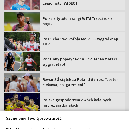
Legionisty [WIDEO]
Polka z tytułem rangi WTA! Trzeci rok z
rzędu
Posłuchał rad Rafała Majki i... wygrał etap
TdP
Rodzinny pojedynek na TdP. Jeden z braci
wygrał etap!
Rewanż Świątek za Roland Garros. "Jestem
ciekawa, co Iga zmieni"
Polska gospodarzem dwóch kolejnych
imprez siatkarskich!
Szanujemy Twoją prywatność