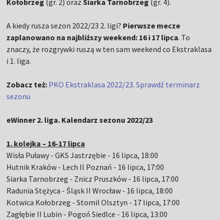
Kołobrzeg
(gr. 2) oraz
Siarka Tarnobrzeg
(gr. 4).
A kiedy rusza sezon 2022/23 2. ligi?
Pierwsze mecze
zaplanowano na najbliższy weekend: 16 i 17 lipca
. To
znaczy, że rozgrywki ruszą w ten sam weekend co Ekstraklasa
i 1. liga.
Zobacz też:
PKO Ekstraklasa 2022/23. Sprawdź terminarz
sezonu
eWinner 2. liga. Kalendarz sezonu 2022/23
1. kolejka – 16-17 lipca
Wisła Puławy - GKS Jastrzębie - 16 lipca, 18:00
Hutnik Kraków - Lech II Poznań - 16 lipca, 17:00
Siarka Tarnobrzeg - Znicz Pruszków - 16 lipca, 17:00
Radunia Stężyca - Śląsk II Wrocław - 16 lipca, 18:00
Kotwica Kołobrzeg - Stomil Olsztyn - 17 lipca, 17:00
Zagłębie II Lubin - Pogoń Siedlce - 16 lipca, 13:00