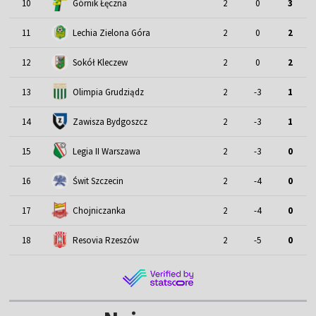
10
Górnik Łęczna
2
0
3
11
Lechia Zielona Góra
2
0
2
12
Sokół Kleczew
2
0
2
13
Olimpia Grudziądz
2
-3
1
14
Zawisza Bydgoszcz
2
-3
1
15
Legia II Warszawa
2
-3
0
16
Świt Szczecin
2
-4
0
17
Chojniczanka
2
-4
0
18
Resovia Rzeszów
2
-5
0