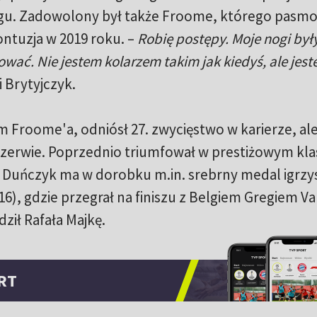
gu. Zadowolony był także Froome, którego pasm
tuzja w 2019 roku. –
Robię postępy. Moje nogi były
wać. Nie jestem kolarzem takim jak kiedyś, ale jes
i Brytyjczyk.
m Froome'a, odniósł 27. zwycięstwo w karierze, al
rzerwie. Poprzednio triumfował w prestiżowym kla
. Duńczyk ma w dorobku m.in. srebrny medal igrzy
016), gdzie przegrał na finiszu z Belgiem Gregiem V
ił Rafała Majkę.
RT