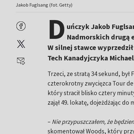
Jakob Fuglsang (fot. Getty)
D
uńczyk Jakob Fuglsan
Nadmorskich drugą ed
W silnej stawce wyprzedził
Tech Kanadyjczyka Michae
Trzeci, ze stratą 34 sekund, był
czterokrotny zwycięzca Tour de
który stracił blisko cztery minu
zajął 49. lokatę, dojeżdżając d
–
Nie przypuszczałem, że będziem
skomentował Woods, który przys