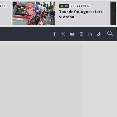
RDC
08:55
KOLARSTWO
Tour de Pologne: start
▶
5. etapu