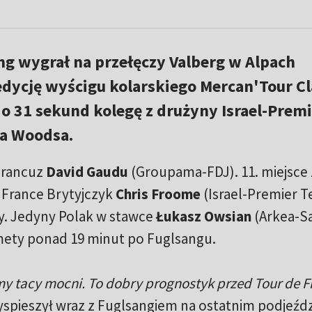
g wygrał na przełęczy Valberg w Alpach
ycję wyścigu kolarskiego Mercan'Tour Cla
 o 31 sekund kolegę z drużyny Israel-Premi
la Woodsa.
 Francuz
David Gaudu
(Groupama-FDJ). 11. miejsce 
 France Brytyjczyk
Chris Froome
(Israel-Premier T
ty. Jedyny Polak w stawce
Łukasz Owsian
(Arkea-S
o mety ponad 19 minut po Fuglsangu.
y tacy mocni. To dobry prognostyk przed Tour de F
pieszył wraz z Fuglsangiem na ostatnim podjeźdz