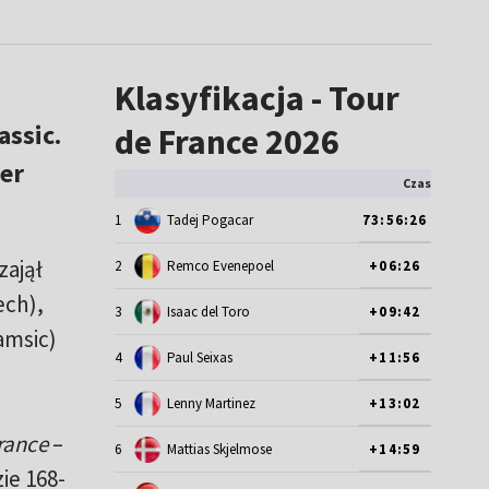
Klasyfikacja - Tour
ssic.
de France 2026
er
Czas
1
Tadej Pogacar
73:56:26
zajął
2
Remco Evenepoel
+06:26
ech),
3
Isaac del Toro
+09:42
amsic)
4
Paul Seixas
+11:56
5
Lenny Martinez
+13:02
rance
–
6
Mattias Skjelmose
+14:59
ie 168-