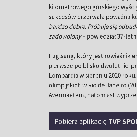
kilometrowego górskiego wyści
sukcesów przerwała poważna kon
bardzo dobre. Próbuję się odbudo
zadowolony
– powiedział 37-letn
Fuglsang, który jest rówieśnikie
pierwsze po blisko dwuletniej p
Lombardia w sierpniu 2020 roku
olimpijskich w Rio de Janeiro (2
Avermaetem, natomiast wyprzedz
Pobierz aplikację
TVP SPO