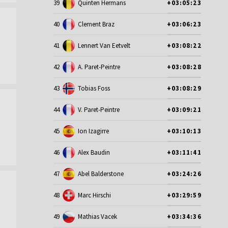
39
Quinten Hermans
+03:05:23
40
Clement Braz
+03:06:23
41
Lennert Van Eetvelt
+03:08:22
42
A. Paret-Peintre
+03:08:28
43
Tobias Foss
+03:08:29
44
V. Paret-Peintre
+03:09:21
45
Ion Izagirre
+03:10:13
46
Alex Baudin
+03:11:41
47
Abel Balderstone
+03:24:26
48
Marc Hirschi
+03:29:59
49
Mathias Vacek
+03:34:36