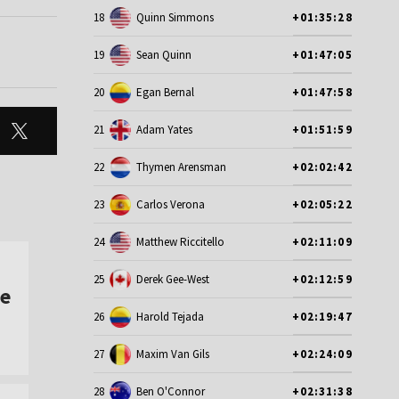
18
Quinn Simmons
+01:35:28
19
Sean Quinn
+01:47:05
20
Egan Bernal
+01:47:58
21
Adam Yates
+01:51:59
22
Thymen Arensman
+02:02:42
23
Carlos Verona
+02:05:22
24
Matthew Riccitello
+02:11:09
25
Derek Gee-West
+02:12:59
de
26
Harold Tejada
+02:19:47
27
Maxim Van Gils
+02:24:09
28
Ben O'Connor
+02:31:38