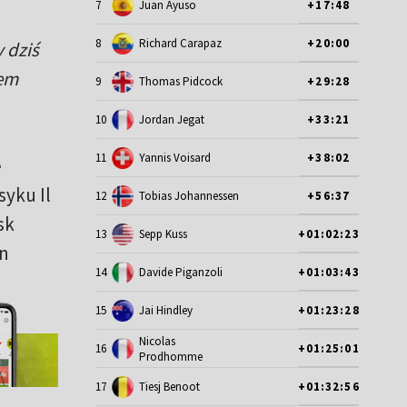
7
Juan Ayuso
+17:48
o
8
Richard Carapaz
+20:00
 dziś
tem
9
Thomas Pidcock
+29:28
10
Jordan Jegat
+33:21
11
Yannis Voisard
+38:02
e
syku Il
12
Tobias Johannessen
+56:37
sk
13
Sepp Kuss
+01:02:23
an
14
Davide Piganzoli
+01:03:43
15
Jai Hindley
+01:23:28
Nicolas
16
+01:25:01
Prodhomme
17
Tiesj Benoot
+01:32:56