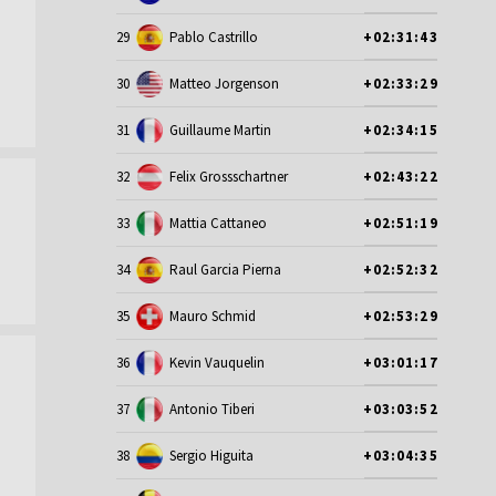
29
Pablo Castrillo
+02:31:43
30
Matteo Jorgenson
+02:33:29
31
Guillaume Martin
+02:34:15
32
Felix Grossschartner
+02:43:22
33
Mattia Cattaneo
+02:51:19
34
Raul Garcia Pierna
+02:52:32
35
Mauro Schmid
+02:53:29
36
Kevin Vauquelin
+03:01:17
37
Antonio Tiberi
+03:03:52
38
Sergio Higuita
+03:04:35