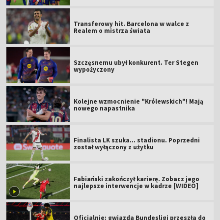
Transferowy hit. Barcelona w walce z
Realem o mistrza świata
Szczęsnemu ubył konkurent. Ter Stegen
wypożyczony
Kolejne wzmocnienie "Królewskich"! Mają
nowego napastnika
Finalista LK szuka... stadionu. Poprzedni
został wyłączony z użytku
Fabiański zakończył karierę. Zobacz jego
najlepsze interwencje w kadrze [WIDEO]
Oficjalnie: gwiazda Bundesligi przeszła do