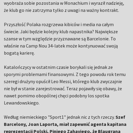
wyobraża sobie pozostania w Monachium i wyraził nadzieję,
że klub go nie zatrzyma tylko z uwagi na ważny kontrakt.
Przyszłość Polaka rozgrzewa kibiców i media na całym
świecie. Jaki będzie kolejny klub napastnika? Największe
szanse w tym względzie przyznawane są Barcelonie. To
właśnie na Camp Nou 34-latek może kontynuować swoją
bogatą karierę.
Katalończycy w ostatnim czasie borykali się jednak ze
sporymi problemami finansowymi. Z tego powodu rok temu
szeregi drużyny opuścił Leo Messi, którego klub zwyczajnie
nie był w stanie zarejestrować. Teraz pojawiły się obawy, że
nawet pomimo obopólnej chęci podobny los spotka
Lewandowskiego.
Według niemieckiego "Sport1" jednak nic z tych rzeczy.
Szef
Barcelony, Joan Laporta, miał zapewnić agenta kapitana
reprezentacji Polski, Piniego Zahaviego, że Blaugrana