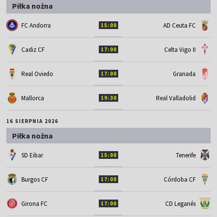
Piłka nożna
FC Andorra
AD Ceuta FC
15:00
Cadiz CF
Celta Vigo II
17:00
Real Oviedo
Granada
17:00
Mallorca
Real Valladolid
19:30
16 SIERPNIA 2026
Piłka nożna
SD Eibar
Tenerife
15:00
Burgos CF
Córdoba CF
17:00
Girona FC
CD Leganés
17:00