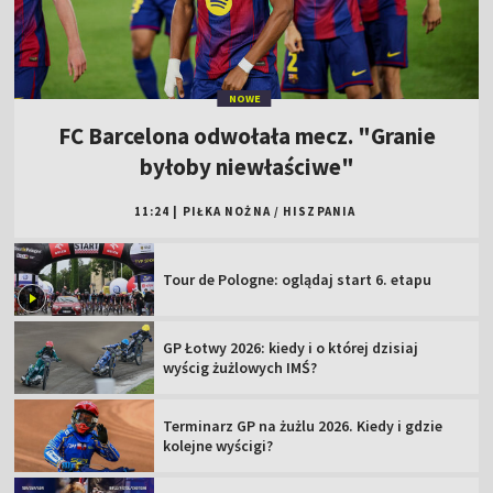
NOWE
FC Barcelona odwołała mecz. "Granie
byłoby niewłaściwe"
11:24
|
PIŁKA NOŻNA
/
HISZPANIA
Tour de Pologne: oglądaj start 6. etapu
GP Łotwy 2026: kiedy i o której dzisiaj
wyścig żużlowych IMŚ?
Terminarz GP na żużlu 2026. Kiedy i gdzie
kolejne wyścigi?