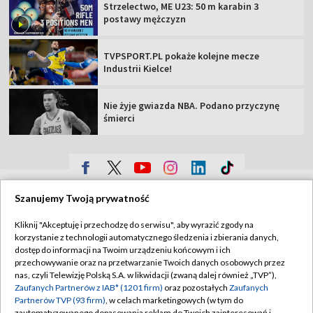
Strzelectwo, ME U23: 50 m karabin 3
postawy mężczyzn
TVPSPORT.PL pokaże kolejne mecze
Industrii Kielce!
Nie żyje gwiazda NBA. Podano przyczynę
śmierci
TVP
Szanujemy Twoją prywatność
Abonament TVP
Regulamin TVP
Kliknij "Akceptuję i przechodzę do serwisu", aby wyrazić zgody na
Polityka prywatności
Sklep TVP
korzystanie z technologii automatycznego śledzenia i zbierania danych,
dostęp do informacji na Twoim urządzeniu końcowym i ich
Biuro Reklamy
Moje zgody
przechowywanie oraz na przetwarzanie Twoich danych osobowych przez
nas, czyli Telewizję Polską S.A. w likwidacji (zwaną dalej również „TVP”),
Oferta Handlowa
Biuro reklamy
Zaufanych Partnerów z IAB* (1201 firm)
oraz pozostałych
Zaufanych
Partnerów TVP (93 firm)
, w celach marketingowych (w tym do
Telegazeta ogłoszenia
Kontakt
zautomatyzowanego dopasowania reklam do Twoich zainteresowań i