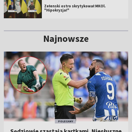
Zełenski ostro skrytykował MKOl.
"Hipokryzja!"
Najnowsze
POLECAMY
Sędziowie szastają kartkami. Niesłuszne