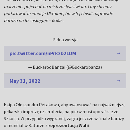
marzenie: pojechać na mistrzostwa świata. I my chcemy
podarować te emocje Ukrainie, bo w tej chwili naprawdę
bardzo na to zasługuje
– dodał.
Pełna wersja
pic.twitter.com/nPrkzb2LDM
— BuckarooBanzai (@Buckarobanza)
May 31, 2022
Ekipa Ołeksandra Petakowa, aby awansować na najważniejszą
piłkarską imprezę czterolecia, najpierw musi uporać się ze
Szkocją. W przypadku wygranej, zagra jeszcze w finale baraży
o mundial w Katarze z
reprezentacją Walii
.