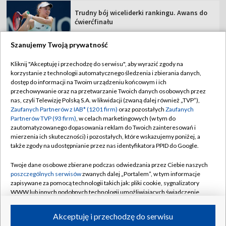
Trudny bój wiceliderki rankingu. Awans do
ćwierćfinału
Szanujemy Twoją prywatność
Kliknij "Akceptuję i przechodzę do serwisu", aby wyrazić zgody na
korzystanie z technologii automatycznego śledzenia i zbierania danych,
TVP
dostęp do informacji na Twoim urządzeniu końcowym i ich
Abonament TVP
Regulamin TVP
przechowywanie oraz na przetwarzanie Twoich danych osobowych przez
nas, czyli Telewizję Polską S.A. w likwidacji (zwaną dalej również „TVP”),
Polityka prywatności
Sklep TVP
Zaufanych Partnerów z IAB* (1201 firm)
oraz pozostałych
Zaufanych
Partnerów TVP (93 firm)
, w celach marketingowych (w tym do
Biuro Reklamy
Moje zgody
zautomatyzowanego dopasowania reklam do Twoich zainteresowań i
mierzenia ich skuteczności) i pozostałych, które wskazujemy poniżej, a
Oferta Handlowa
Biuro reklamy
także zgody na udostępnianie przez nas identyfikatora PPID do Google.
Telegazeta ogłoszenia
Kontakt
Twoje dane osobowe zbierane podczas odwiedzania przez Ciebie naszych
Emisja w TVP
poszczególnych serwisów
zwanych dalej „Portalem”, w tym informacje
zapisywane za pomocą technologii takich jak: pliki cookie, sygnalizatory
Kanały
Rada Programowa
WWW lub innych podobnych technologii umożliwiających świadczenie
dopasowanych i bezpiecznych usług, personalizację treści oraz reklam,
Ogłoszenia przetargowe
udostępnianie funkcji mediów społecznościowych oraz analizowanie
©2026 Telewizja Polska Spółka Akcyjna w likwidacji
Akceptuję i przechodzę do serwisu
ruchu w Internecie.
Akademia Telewizyjna