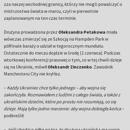
zza naszej wschodniej granicy, którzy nie mogli powalczyć o
mistrzostwa świata w marcu, czyli w pierwotnie
zaplanowanym na ten czas terminie.
Drużyna prowadzona przez
Ołeksandra Petakowa
miała
wówczas zmierzyć się ze Szkocją na Hampden Park w
półfinale baraży o udział w tegorocznym mundialu.
Ostatecznie do meczu dojdzie w środę (1 czerwca). Podczas
wtorkowej konferencji prasowej o tym, co w tej chwili dzieje
się na Ukrainie, mówił
Ołeksandr Zinczenko
. Zawodnik
Manchesteru City nie krył łez.
–
Każdy Ukrainiec chce tylko jednego – aby wojna się
zakończyła. Rozmawiałem z ludźmi z całego świata, a także z
ukraińskimi dziećmi, które po prostu nie rozumieją, co się
dzieje. Mają tylko jedno marzenie: aby wojna dobiegła końca
–
podkreślił.
–
Jeśli chodzi o piłkę nożną, to drużyna ukraińska ma swoje