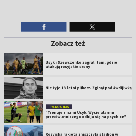
Zobacz też
Usyk i Szewczenko zagrali tam, gdzie
atakują rosyjskie drony
Nie żyje 18-letni piłkarz. Zginął pod Awdijiwką
TYLKO U NAS
"Trenuje z nami Usyk. Wycie alarmu
przeciwlotniczego odbija się na psychice"
Rosyjska rakieta zniszczyła stadion w