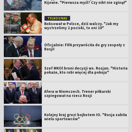
Kijowie. "Pierwsza myśl? Czy nikt nie zginął"
TYLKO U NAS
Boksował w Polsce, dziś walczy. "Jak my
wystrzelimy 2 pociski, to oni 10"
Oficjalnie: FIFA przywróciła do gry zespoły z
Rosji!
Szef MKOl broni decyzji ws. Rosjan. "Historia
pokaże, kto robi więcej dla pokoju"
Afera w Niemczech. Trener piłkarski
szpiegował na rzecz Rosji
Kolejny kraj grozi bojkotem IO. "Rosja zabiła
wielu sportowców"