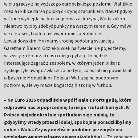
wielu graczy z najwyższego europejskiego poziomu. Walijskie
media i kibice darzą polską drużynę szacunkiem. Nawet gdyby
w środę wybiegła na boisko pierwsza drużyna, Walijczykom
niełatwo byłoby zdobyć punkty na waszym terenie. Gdy mówi
się o Polsce, trudno nie wspomnieć o Robercie
Lewandowskim. My mamy trochę podobną sytuację z
Garethem Balem. Gdziekolwiek na świecie nie pojedziemy,
wszyscy go kojarzą i nas o niego pytają. To będzie
interesujące zagrać z zespołem, w którym jeden piłkarz
zyskuje tyle uwagi. Zwłaszcza po tym, co ostatnio powiedział
o Bayernie Monachium. Polska i Walia są na podobnym
poziomie, ale wy macie bogatszą historię w futbolu.
– Na Euro 2016 odpadliście w półfinale z Portugalią, która
odprawiła nas w poprzedniej fazie po rzutach karnych. W
Polsce niejednokrotnie spotkałem się z opinią, że
gdybyśmy wtedy przeszli dalej, spokojnie poradzilibyśmy
sobie z Walią. Czy wy mieliście podobne przemyślenia
względem ewentualnego awansu Polaków?
– To zabawne,