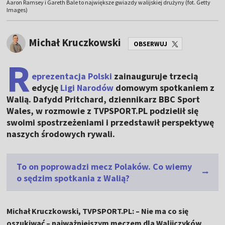
Aaron Ramsey i Gareth Bale to największe gwiazdy walijskiej drużyny (fot. Getty
Images)
Michał Kruczkowski
OBSERWUJ
R
eprezentacja Polski
zainauguruje trzecią
edycję
Ligi Narodów
domowym spotkaniem z
Walią. Dafydd Pritchard, dziennikarz BBC Sport
Wales, w rozmowie z TVPSPORT.PL podzielił się
swoimi spostrzeżeniami i przedstawił perspektywę
naszych środowych rywali.
To on poprowadzi mecz Polaków. Co wiemy
o sędzim spotkania z Walią?
Michał Kruczkowski, TVPSPORT.PL: – Nie ma co się
oszukiwać – najważniejszym meczem dla Walijczyków