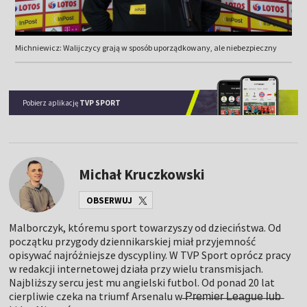
Michniewicz: Walijczycy grają w sposób uporządkowany, ale niebezpieczny
Pobierz aplikację
TVP SPORT
Michał Kruczkowski
OBSERWUJ
Malborczyk, któremu sport towarzyszy od dzieciństwa. Od
początku przygody dziennikarskiej miał przyjemność
opisywać najróżniejsze dyscypliny. W TVP Sport oprócz pracy
w redakcji internetowej działa przy wielu transmisjach.
Najbliższy sercu jest mu angielski futbol. Od ponad 20 lat
cierpliwie czeka na triumf Arsenalu w ̶P̶̶̶r̶̶̶e̶̶̶m̶̶̶i̶̶̶e̶̶̶r̶̶̶ ̶̶̶L̶̶̶e̶̶̶a̶̶̶g̶̶̶u̶̶̶e̶̶̶ ̶l̶u̶b̶