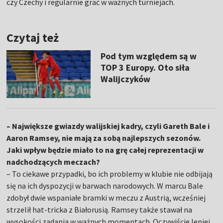
czy Czechy i regularnie grać w ważnych turniejach.
Czytaj też
Pod tym względem są w
TOP 3 Europy. Oto siła
Walijczyków
– Największe gwiazdy walijskiej kadry, czyli Gareth Bale i
Aaron Ramsey, nie mają za sobą najlepszych sezonów.
Jaki wpływ będzie miało to na grę całej reprezentacji w
nadchodzących meczach?
– To ciekawe przypadki, bo ich problemy w klubie nie odbijają
się na ich dyspozycji w barwach narodowych. W marcu Bale
zdobył dwie wspaniałe bramki w meczu z Austrią, wcześniej
strzelił hat-tricka z Białorusią. Ramsey także stawał na
wysokości zadania w ważnych momentach. Oczywiście lepiej