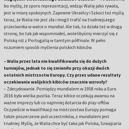
bo myślę, że sporo reprezentacji, widząc Walię jako rywala,
jest w miarę spokojnych. Zapewne Ukraińcy i Szkoci też myślą
teraz, że Walia nie jest zła i mogli trafić na trudniejszego
przeciwnika w walce o mundial. Ale tak, to działa też w drugą
stronę, bo tak jak wspomniałeś, wolelibyśmy mierzyć się z
Polską niż z Portugalią w tamtym półfinale. W pełni
rozumiem sposób myślenia polskich kibiców.
– Walia przez lata nie kwalifikowała się do dużych
turniejów, jednak to się zmieniło przy okazji dwóch
ostatnich mistrzostw Europy. Czy przez udane rezultaty
oczekiwania walijskich kibiców znacznie wzrosły?
– Zdecydowanie. Pomiędzy mundialem w 1958 roku a Euro
2016 była wielka pustka. Teraz kibice oczekują awansu na
ważne imprezy lub co najmniej dotarcia do play-offów.
Oczywiście w kwalifikacji na mistrzostwa Europy pomaga
także poszerzenie puli uczestników, z mundialem jest
trudniej. Myślę, że Walia chce być taka jak Polska, Szwajcaria