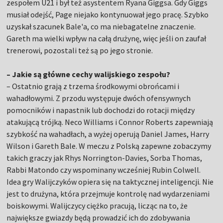
zespołem U21 i był też asystentem Ryana Giggsa. Gdy Giggs
musiał odejść, Page niejako kontynuował jego pracę. Szybko
uzyskał szacunek Bale'a, co ma niebagatelne znaczenie.
Gareth ma wielki wpływ na całą drużynę, więc jeśli on zaufał
trenerowi, pozostali też są po jego stronie.
– Jakie są główne cechy walijskiego zespołu?
– Ostatnio grają z trzema środkowymi obrońcami i
wahadłowymi. Z przodu występuje dwóch ofensywnych
pomocników i napastnik lub dochodzi do rotacji między
atakującą trójką. Neco Williams i Connor Roberts zapewniają
szybkość na wahadłach, a wyżej operują Daniel James, Harry
Wilson i Gareth Bale. W meczu z Polską zapewne zobaczymy
takich graczy jak Rhys Norrington-Davies, Sorba Thomas,
Rabbi Matondo czy wspominany wcześniej Rubin Colwell.
Idea gry Walijczyków opiera się na taktycznej inteligencji. Nie
jest to drużyna, która przejmuje kontrolę nad wydarzeniami
boiskowymi. Walijczycy ciężko pracują, licząc na to, że
największe gwiazdy będą prowadzić ich do zdobywania