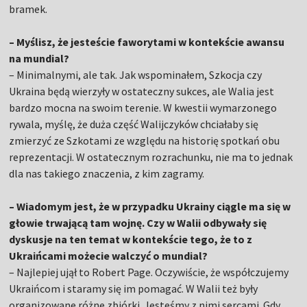
bramek.
– Myślisz, że jesteście faworytami w kontekście awansu
na mundial?
– Minimalnymi, ale tak. Jak wspominałem, Szkocja czy
Ukraina będą wierzyły w ostateczny sukces, ale Walia jest
bardzo mocna na swoim terenie. W kwestii wymarzonego
rywala, myślę, że duża część Walijczyków chciałaby się
zmierzyć ze Szkotami ze względu na historię spotkań obu
reprezentacji. W ostatecznym rozrachunku, nie ma to jednak
dla nas takiego znaczenia, z kim zagramy.
– Wiadomym jest, że w przypadku Ukrainy ciągle ma się w
głowie trwającą tam wojnę. Czy w Walii odbywały się
dyskusje na ten temat w kontekście tego, że to z
Ukraińcami możecie walczyć o mundial?
– Najlepiej ujął to Robert Page. Oczywiście, że współczujemy
Ukraińcom i staramy się im pomagać. W Walii też były
organizowane różne zbiórki. Jesteśmy z nimi sercami. Gdy