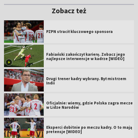
Zobacz też
PZPN stracił kluczowego sponsora
Fabiański zakończył karierę. Zobacz jego
najlepsze interwencje w kadrze [WIDEO]
Drugi trener kadry wybrany. Był mistrzem
Indii
Oficjalnie: wiemy, gdzie Polska zagra mecze
w Lidze Narodów
Eksperci dobitnie po meczu kadry. O to mają
pretensje [WIDEO]