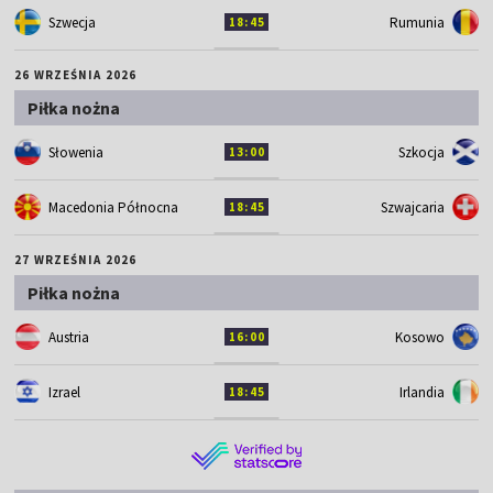
Szwecja
Rumunia
18:45
26 WRZEŚNIA 2026
Piłka nożna
Słowenia
Szkocja
13:00
Macedonia Północna
Szwajcaria
18:45
27 WRZEŚNIA 2026
Piłka nożna
Austria
Kosowo
16:00
Izrael
Irlandia
18:45