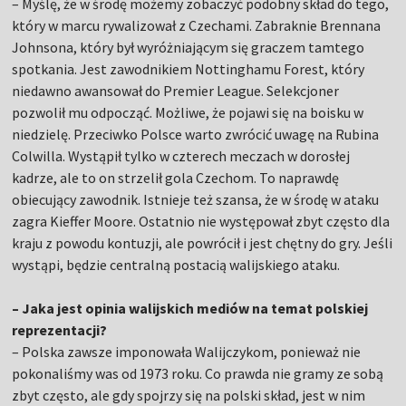
– Myślę, że w środę możemy zobaczyć podobny skład do tego,
który w marcu rywalizował z Czechami. Zabraknie Brennana
Johnsona, który był wyróżniającym się graczem tamtego
spotkania. Jest zawodnikiem Nottinghamu Forest, który
niedawno awansował do Premier League. Selekcjoner
pozwolił mu odpocząć. Możliwe, że pojawi się na boisku w
niedzielę. Przeciwko Polsce warto zwrócić uwagę na Rubina
Colwilla. Wystąpił tylko w czterech meczach w dorosłej
kadrze, ale to on strzelił gola Czechom. To naprawdę
obiecujący zawodnik. Istnieje też szansa, że w środę w ataku
zagra Kieffer Moore. Ostatnio nie występował zbyt często dla
kraju z powodu kontuzji, ale powrócił i jest chętny do gry. Jeśli
wystąpi, będzie centralną postacią walijskiego ataku.
– Jaka jest opinia walijskich mediów na temat polskiej
reprezentacji?
– Polska zawsze imponowała Walijczykom, ponieważ nie
pokonaliśmy was od 1973 roku. Co prawda nie gramy ze sobą
zbyt często, ale gdy spojrzy się na polski skład, jest w nim