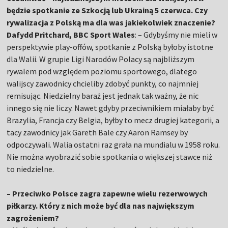
będzie spotkanie ze Szkocją lub Ukrainą 5 czerwca. Czy
rywalizacja z Polską ma dla was jakiekolwiek znaczenie?
Dafydd Pritchard, BBC Sport Wales
: – Gdybyśmy nie mieli w
perspektywie play-offów, spotkanie z Polską byłoby istotne
dla Walii. W grupie Ligi Narodów Polacy są najbliższym
rywalem pod względem poziomu sportowego, dlatego
walijscy zawodnicy chcieliby zdobyć punkty, co najmniej
remisując. Niedzielny baraż jest jednak tak ważny, że nic
innego się nie liczy. Nawet gdyby przeciwnikiem miałaby być
Brazylia, Francja czy Belgia, byłby to mecz drugiej kategorii, a
tacy zawodnicy jak Gareth Bale czy Aaron Ramsey by
odpoczywali. Walia ostatni raz grała na mundialu w 1958 roku.
Nie można wyobrazić sobie spotkania o większej stawce niż
to niedzielne.
– Przeciwko Polsce zagra zapewne wielu rezerwowych
piłkarzy. Który z nich może być dla nas największym
zagrożeniem?