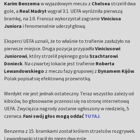
Karim Benzema
w wyjazdowym meczu z
Chelsea
strzelił dwa
gole, a
Real Madryt
wygrał 3:1. UEFA wyróżniła pierwszą
bramkę, na 1:0. Francuz wykorzystał zagranie
Viniciusa
Juniora
i fenomenalnie uderzył głową.
Eksperci UEFA uznali, że to właśnie to trafienie zasłużyło na
pierwsze miejsce. Druga pozycja przypadła
Viniciusowi
Juniorowi
, który strzelił pięknego gola
Szachtarowi
Donieck
. Na czwartej lokacie jest trafienie
Roberta
Lewandowskiego
z meczu fazy grupowej z
Dynamem Kijów
.
Polak popisał się efektowną przewrotką.
Werdykt nie jest jednak ostateczny. Teraz wszystko zależy od
kibiców, bo głosowanie przenosi się na stronę internetową
UEFA. Zwycięzca nagrody zostanie ogłoszony w niedzielę, 5
czerwca.
Fani swój głos mogą oddać
TUTAJ
.
Benzema z 15. bramkami został królem strzelców rozgrywek.
Lewandowski stracił do niego dwa gole.