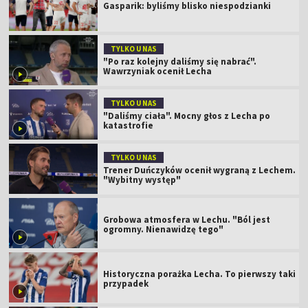
Gasparik: byliśmy blisko niespodzianki
TYLKO U NAS
"Po raz kolejny daliśmy się nabrać".
Wawrzyniak ocenił Lecha
TYLKO U NAS
"Daliśmy ciała". Mocny głos z Lecha po
katastrofie
TYLKO U NAS
Trener Duńczyków ocenił wygraną z Lechem.
"Wybitny występ"
Grobowa atmosfera w Lechu. "Ból jest
ogromny. Nienawidzę tego"
Historyczna porażka Lecha. To pierwszy taki
przypadek