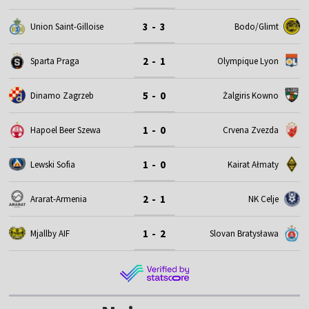
3 - 3
Union Saint-Gilloise
Bodo/Glimt
2 - 1
Sparta Praga
Olympique Lyon
5 - 0
Dinamo Zagrzeb
Żalgiris Kowno
1 - 0
Hapoel Beer Szewa
Crvena Zvezda
1 - 0
Lewski Sofia
Kairat Ałmaty
2 - 1
Ararat-Armenia
NK Celje
1 - 2
Mjallby AIF
Slovan Bratysława