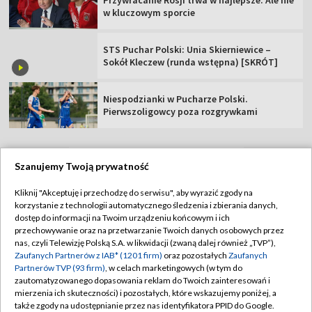
Przywracanie Rosji trwa w najlepsze. Ale nie
w kluczowym sporcie
STS Puchar Polski: Unia Skierniewice –
Sokół Kleczew (runda wstępna) [SKRÓT]
Niespodzianki w Pucharze Polski.
Pierwszoligowcy poza rozgrywkami
Szanujemy Twoją prywatność
TVP
Kliknij "Akceptuję i przechodzę do serwisu", aby wyrazić zgody na
korzystanie z technologii automatycznego śledzenia i zbierania danych,
Abonament TVP
Regulamin TVP
dostęp do informacji na Twoim urządzeniu końcowym i ich
Polityka prywatności
Sklep TVP
przechowywanie oraz na przetwarzanie Twoich danych osobowych przez
nas, czyli Telewizję Polską S.A. w likwidacji (zwaną dalej również „TVP”),
Biuro Reklamy
Moje zgody
Zaufanych Partnerów z IAB* (1201 firm)
oraz pozostałych
Zaufanych
Partnerów TVP (93 firm)
, w celach marketingowych (w tym do
Oferta Handlowa
Biuro reklamy
zautomatyzowanego dopasowania reklam do Twoich zainteresowań i
mierzenia ich skuteczności) i pozostałych, które wskazujemy poniżej, a
Telegazeta ogłoszenia
Kontakt
także zgody na udostępnianie przez nas identyfikatora PPID do Google.