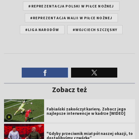
#REPREZENTACJA POLSKI W PIŁCE NOŻNEJ
#REPREZENTACJA WALII W PIŁCE NOŻNEJ
#LIGA NARODÓW
#WOJCIECH SZCZĘSNY
Zobacz też
Fabiański zakończył karierę. Zobacz jego
najlepsze interwencje w kadrze [WIDEO]
"Gdyby przeciwnik miał pół naszej okazji, to
dostalibyśmy czwórkę”