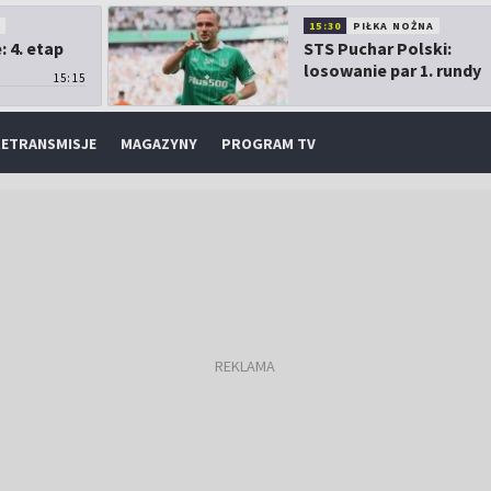
O
15:30
PIŁKA NOŻNA
 4. etap
STS Puchar Polski:
losowanie par 1. rundy
15:15
ETRANSMISJE
MAGAZYNY
PROGRAM TV