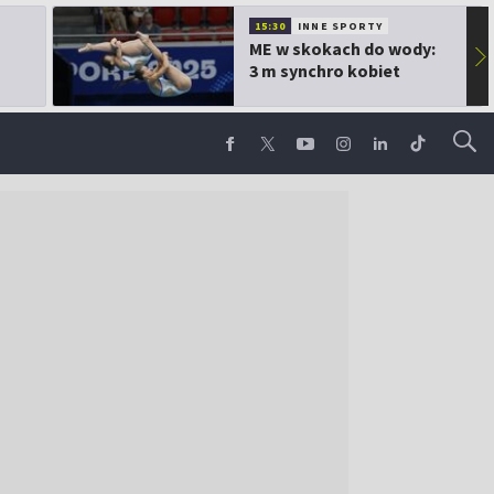
15:30
INNE SPORTY
ME w skokach do wody:
▶
3 m synchro kobiet