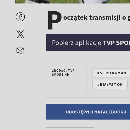
P
oczątek transmisji o 
Pobierz aplikację
TVP SPO
ŹRÓDŁO: TVP
#STRONGMAN
SPORT HD
#BIAŁYSTOK
UDOSTĘPNIJ NA FACEBOOKU