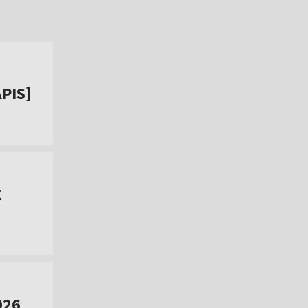
PIS]
X
026