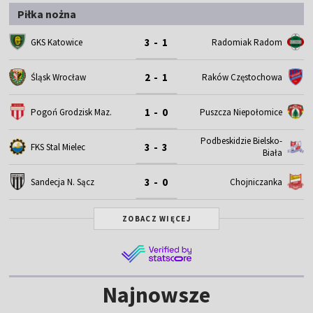
Piłka nożna
3 - 1
GKS Katowice
Radomiak Radom
2 - 1
Śląsk Wrocław
Raków Częstochowa
1 - 0
Pogoń Grodzisk Maz.
Puszcza Niepołomice
Podbeskidzie Bielsko-
3 - 3
FKS Stal Mielec
Biała
3 - 0
Sandecja N. Sącz
Chojniczanka
ZOBACZ WIĘCEJ
Najnowsze