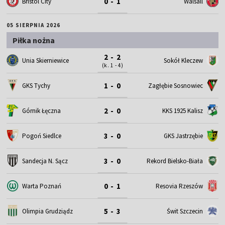
0 - 1
Bristol City
Walsall
05 SIERPNIA 2026
Piłka nożna
2 - 2
Unia Skierniewice
Sokół Kleczew
(k. 1 - 4)
1 - 0
GKS Tychy
Zagłębie Sosnowiec
2 - 0
Górnik Łęczna
KKS 1925 Kalisz
3 - 0
Pogoń Siedlce
GKS Jastrzębie
3 - 0
Sandecja N. Sącz
Rekord Bielsko-Biała
0 - 1
Warta Poznań
Resovia Rzeszów
5 - 3
Olimpia Grudziądz
Świt Szczecin