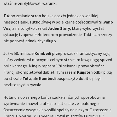
właśnie oni dyktowali warunki.
Tuż po zmianie stron boiska doszło jednak do wielkiej
niespodzianki. Futbolówkę w pole karne dośrodkował
Silvano
Vos
, a na to tylko czekał
Jaden Slory
, który wykorzystał
sytuację i zapewnił Holendrom prowadzenie. Taki stan rzeczy
nie potrwał jednak zbyt długo.
Już w 58. minucie
Kumbedi
przeprowadził fantastyczny rajd,
który zwieńczył mocnym i celnym strzałem lewą nogą sprzed
pola karnego. Minęło raptem 120 sekund i prawy obrońca
Francji skompletował dublet. Tym razem
Kuijsten
odbił piłkę
po strzale
Tela
, ale
Kumbedi
pospieszył z dobitką i był
bezlitosny dla rywala.
Holandia do samego końca szukała różnych sposobów na
wyrównanie i nawet trafiła do siatki, ale ze spalonego.
Ostatecznie wszystkie wysiłki spełzły na niczym. Ostatecznie
Francuzi wygrali 2:1 i odebrali tytuł mistrzów Europy U17