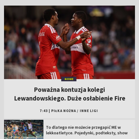
NOWE
Poważna kontuzja kolegi
Lewandowskiego. Duże osłabienie Fire
7:43
|
PIŁKA NOŻNA
/
INNE LIGI
To dlatego nie możecie przegapić ME w
lekkoatletyce. Pojedynki, podteksty, show