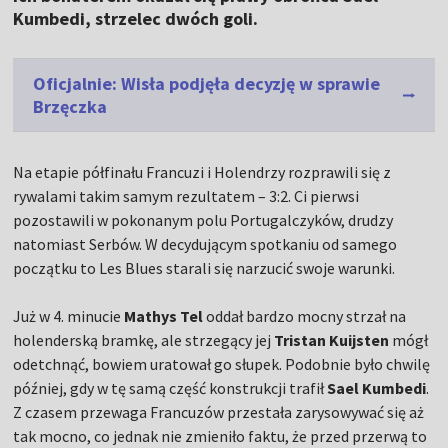
Kumbedi, strzelec dwóch goli.
Oficjalnie: Wisła podjęła decyzję w sprawie
Brzęczka
Na etapie półfinału Francuzi i Holendrzy rozprawili się z
rywalami takim samym rezultatem – 3:2. Ci pierwsi
pozostawili w pokonanym polu Portugalczyków, drudzy
natomiast Serbów. W decydującym spotkaniu od samego
początku to Les Blues starali się narzucić swoje warunki.
Już w 4. minucie
Mathys Tel
oddał bardzo mocny strzał na
holenderską bramkę, ale strzegący jej
Tristan Kuijsten
mógł
odetchnąć, bowiem uratował go słupek. Podobnie było chwilę
później, gdy w tę samą część konstrukcji trafił
Sael Kumbedi
.
Z czasem przewaga Francuzów przestała zarysowywać się aż
tak mocno, co jednak nie zmieniło faktu, że przed przerwą to