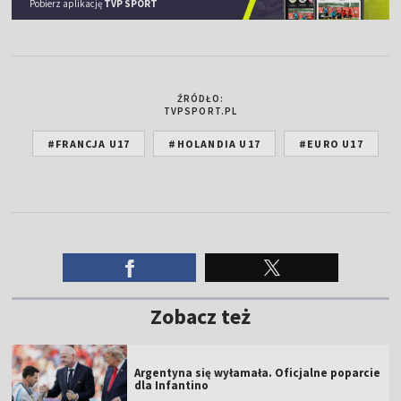
Pobierz aplikację
TVP SPORT
ŹRÓDŁO:
TVPSPORT.PL
#FRANCJA U17
#HOLANDIA U17
#EURO U17
Zobacz też
Argentyna się wyłamała. Oficjalne poparcie
dla Infantino