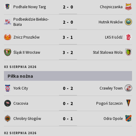
2 - 0
Podhale Nowy Targ
Chojniczanka
Podbeskidzie Bielsko-
2 - 0
Hutnik Kraków
Biała
3 - 1
Znicz Pruszków
LKS II Łódź
3 - 2
Śląsk II Wrocław
Stal Stalowa Wola
03 SIERPNIA 2026
Piłka nożna
0 - 2
York City
Crawley Town
0 - 2
Cracovia
Pogoń Szczecin
0 - 1
Chrobry Głogów
Odra Opole
02 SIERPNIA 2026