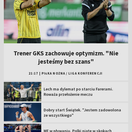
Trener GKS zachowuje optymizm. "Nie
jesteśmy bez szans"
21:17
|
PIŁKA NOŻNA
/
LIGA KONFERENCJI
Lech ma dylemat po starciu Farerami.
Roważa przełożenie meczu
Dobry start Świątek. "Jestem zadowolona
ze wszystkiego"
ME w pływaniu. Polki piąte w skokach