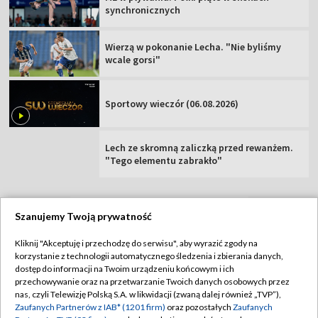
synchronicznych
Wierzą w pokonanie Lecha. "Nie byliśmy
wcale gorsi"
Sportowy wieczór (06.08.2026)
Lech ze skromną zaliczką przed rewanżem.
"Tego elementu zabrakło"
Szanujemy Twoją prywatność
TVP
Kliknij "Akceptuję i przechodzę do serwisu", aby wyrazić zgody na
korzystanie z technologii automatycznego śledzenia i zbierania danych,
Abonament TVP
Regulamin TVP
dostęp do informacji na Twoim urządzeniu końcowym i ich
Polityka prywatności
Sklep TVP
przechowywanie oraz na przetwarzanie Twoich danych osobowych przez
nas, czyli Telewizję Polską S.A. w likwidacji (zwaną dalej również „TVP”),
Biuro Reklamy
Moje zgody
Zaufanych Partnerów z IAB* (1201 firm)
oraz pozostałych
Zaufanych