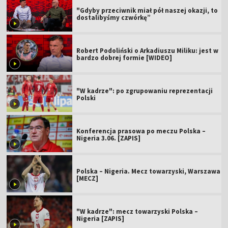
"Gdyby przeciwnik miał pół naszej okazji, to
dostalibyśmy czwórkę”
Robert Podoliński o Arkadiuszu Miliku: jest w
bardzo dobrej formie [WIDEO]
"W kadrze": po zgrupowaniu reprezentacji
Polski
Konferencja prasowa po meczu Polska –
Nigeria 3.06. [ZAPIS]
Polska – Nigeria. Mecz towarzyski, Warszawa
[MECZ]
"W kadrze": mecz towarzyski Polska –
Nigeria [ZAPIS]